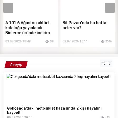
A.101 6 Ağustos aktüel
Bit Pazarı'nda bu hafta
kataloğu yayınlandı:
neler var?
Binlerce üründe indirim
fırsatı
03.08.2026 18:49
02.07.2026 16:11
684
2386
Tümü
Asayiş
Gökçeada'daki motosiklet kazasında 2 kişi hayatını
kaybetti
09.08.2026 20:00
453