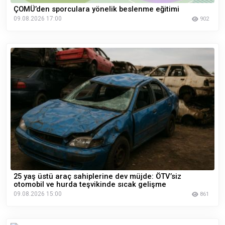
ÇOMÜ’den sporculara yönelik beslenme eğitimi
09.08.2026 17:00
902
25 yaş üstü araç sahiplerine dev müjde: ÖTV’siz
otomobil ve hurda teşvikinde sıcak gelişme
09.08.2026 15:00
861