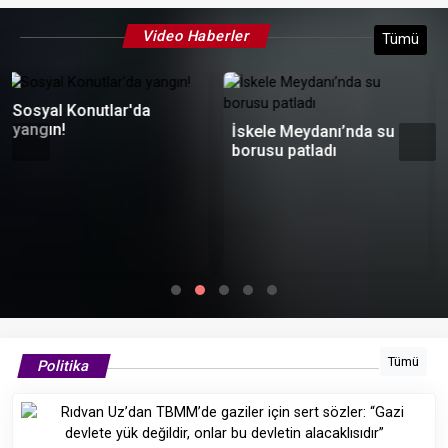
Video Haberler
Tümü
İskele Meydanı’nda su
borusu patladı
Kazdağları'nda otomobil
gören yavru ayılar böyle
kaçtılar
Tümü
Politika