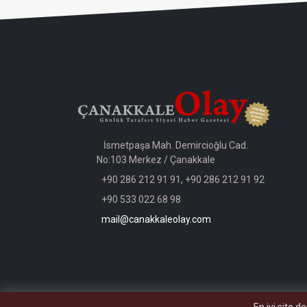
İsmetpaşa Mah. Demircioğlu Cad.
No:103 Merkez / Çanakkale
+90 286 212 91 91, +90 286 212 91 92
+90 533 022 68 98
mail@canakkaleolay.com