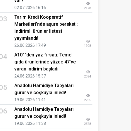
var?
02.07.2026 16:16
2178
Tarım Kredi Kooperatif
03
Marketleri’nde aşure bereketi:
İndirimli ürünler listesi
yayımlandı!
26.06.2026 17:49
1908
A101'den yaz fırsatı: Temel
04
gıda ürünlerinde yüzde 47'ye
varan indirim başladı.
24.06.2026 15:37
2024
Anadolu Hamidiye Tabyaları
05
gurur ve coşkuyla inledi!
19.06.2026 11:41
2235
Anadolu Hamidiye Tabyaları
06
gurur ve coşkuyla inledi!
19.06.2026 11:38
2378