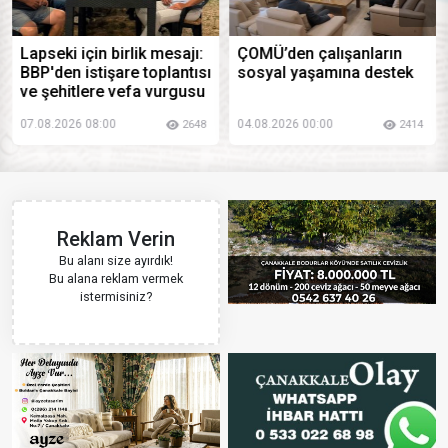
Lapseki için birlik mesajı:
ÇOMÜ’den çalışanların
BBP'den istişare toplantısı
sosyal yaşamına destek
ve şehitlere vefa vurgusu
07.08.2026 08:00
04.08.2026 00:00
2648
2414
Reklam Verin
Bu alanı size ayırdık!
Bu alana reklam vermek
istermisiniz?
Hemen Başvur