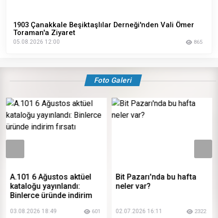
1903 Çanakkale Beşiktaşlılar Derneği'nden Vali Ömer
Toraman'a Ziyaret
05.08.2026 12:00
865
Foto Galeri
A.101 6 Ağustos aktüel
Bit Pazarı'nda bu hafta
kataloğu yayınlandı:
neler var?
Binlerce üründe indirim
fırsatı
03.08.2026 18:49
02.07.2026 16:11
601
2322