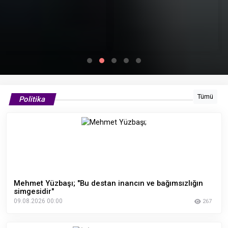
gören yavru ayılar böyle
kaçtılar
Tümü
Politika
Mehmet Yüzbaşı; "Bu destan inancın ve bağımsızlığın
simgesidir"
09.08.2026 00:00
267