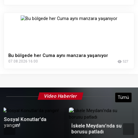
Bu bölgede her Cuma aynı manzara yaşanıyor
07.08.2026 16:00
527
Video Haberler
Tümü
İskele Meydanı’nda su
borusu patladı
Kazdağları'nda otomobil