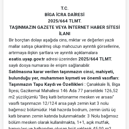
T.C.
BİGA
İCRA DAİRESİ
2025/664 TLMT.
TAŞINMAZIN GAZETE VEYA İNTERNET HABER SİTESİ
İLANI
Bir borçtan dolayı aşağıda cins, miktar ve değerleri yazılı
mallar satışa çıkarılmış olup mahcuzun ayrıntılı görsellerine,
artırmaya ilişkin şartlara ve ayrıntılı açıklamalara
esatis.uyap.gov.tr
adresi üzerinden
2025/664 TLMT.
sayılı dosya numarası ile erişim sağlanabilir.
Satılmasına karar verilen taşınmazın cinsi, mahiyeti,
bulunduğu yer, muhammen kıymeti ve önemli vasıfları:
Taşınmazın Tapu Kaydı ve Özellikleri
:
Çanakkale İli, Biga
İlçesi, Gazikemal Mahallesi 146 Ada 77 parseldeki 126,52
m2 yüzölçümlü "Beş katlı betonarme mesken ve arsası"
vasıflı taşınmazın 12/124 arsa paylı zemin kat 3 nolu
bağımsız bölümüdür. Hali hazırda bodrum, zemin üstü üç
katlı binanın zemin katında bulunmaktadır. 3 Nolu bağımsız
bölüm mesken olarak kullanılmakta, 1+1, açık mutfak,
banyo/wc ve balkondan oluşan brüt yaklaşık 45,00 m2