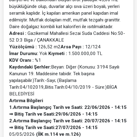
büyüklüğünde olup, duvarlar alçı sıva üzeri boyalı, yerleri
seramik kaplıdır. İç kapıları amerikan panel kapıdan imal
edilmiştir. Mutfak dolapları mdf, mutfak tezgahı granittir.
Daire doğalgaz kombili kat kaloriferi ile ısıtılmaktadır.
Adresi :
Gazikemal Mahallesi Sezai Suda Caddesi No:50-
52 D:3 Biga / ÇANAKKALE
Yüzölçümü :
126,52 m2
Arsa Payı :
12/124
İmar Durumu:
Yok
Kıymeti :
1.500.000,00 TL
KDV Oranı :
%1
Kaydındaki Şerhler:
Beyan: Diğer (Konusu: 3194 Sayılı
Kanunun 19. Maddesine tabidir. Tek başına
yapılaşabilir.)Tarih:-Sayı; (Başlama
Tarih:04/102019,Bitis.Tarih:04/10/2019 - Süre:)BİGA
BELEDİYESİ
Artırma Bilgileri
1.Artırma Başlangıç Tarih ve Saati: 22/06/2026 -
14:15
⇒ Bitiş Tarih ve Saati:29/06/2026 -
14:15
2.Artırma Başlangıç Tarih ve Saati: 20/07/2026 -
14:15
⇒
Bitiş Tarih ve Saati:27/07/2026 - 14:15
05/05/2026
(İİK m.114 ve m.126)