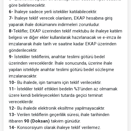
göre belirlenecektir.
6-
İhaleye sadece yerli istekliler katılabilecektir.
7-
İhaleye teklif verecek olanların, EKAP hesabına giriş
yaparak ihale dokümanını indirmeleri zorunludur.
8-
Teklifler, EKAP üzerinden teklif mektubu ile ihaleye katılım
belgesi ve diğer ekler kullanılarak hazırlanacak ve e-imza ile
imzalanarak ihale tarih ve saatine kadar EKAP üzerinden
gönderilecektir.
9-
İstekliler tekliflerini, anahtar teslimi götürü bedel
üzerinden vereceklerdir. İhale sonucunda, üzerine ihale
yapılan istekliyle anahtar teslimi götürü bedel sözleşme
imzalanacaktır.
10-
Bu ihalede, işin tamamı için teklif verilecektir.
11-
İstekliler teklif ettikleri bedelin %3’ünden az olmamak
üzere kendi belirleyecekleri tutarda geçici teminat
vereceklerdir.
12-
Bu ihalede elektronik eksiltme yapılmayacaktır.
13-
Verilen tekliflerin geçerlilik süresi, ihale tarihinden
itibaren
90 (Doksan)
takvim günüdür.
14-
Konsorsiyum olarak ihaleye teklif verilemez.