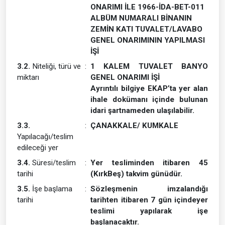
ONARIMI İLE 1966-İDA-BET-011
ALBÜM NUMARALI BİNANIN
ZEMİN KATI TUVALET/LAVABO
GENEL ONARIMININ YAPILMASI
İŞİ
3.2.
Niteliği, türü ve
:
1 KALEM TUVALET BANYO
miktarı
GENEL ONARIMI İŞİ
Ayrıntılı bilgiye EKAP’ta yer alan
ihale dokümanı içinde bulunan
idari şartnameden ulaşılabilir.
3.3.
:
ÇANAKKALE/ KUMKALE
Yapılacağı/teslim
edileceği yer
3.4.
Süresi/teslim
:
Yer tesliminden itibaren 45
tarihi
(KırkBeş) takvim günüdür.
3.5.
İşe başlama
:
Sözleşmenin imzalandığı
tarihi
tarihten itibaren 7 gün içindeyer
teslimi yapılarak işe
başlanacaktır.