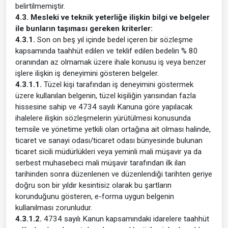
belirtilmemiştir.
4.3. Mesleki ve teknik yeterliğe ilişkin bilgi ve belgeler
ile bunların taşıması gereken kriterler:
4.3.1.
Son on beş yıl içinde bedel içeren bir sözleşme
kapsamında taahhüt edilen ve teklif edilen bedelin % 80
oranından az olmamak üzere ihale konusu iş veya benzer
işlere ilişkin iş deneyimini gösteren belgeler.
4.3.1.1.
Tüzel kişi tarafından iş deneyimini göstermek
üzere kullanılan belgenin, tüzel kişiliğin yarısından fazla
hissesine sahip ve 4734 sayılı Kanuna göre yapılacak
ihalelere ilişkin sözleşmelerin yürütülmesi konusunda
temsile ve yönetime yetkili olan ortağına ait olması halinde,
ticaret ve sanayi odası/ticaret odası bünyesinde bulunan
ticaret sicili müdürlükleri veya yeminli mali müşavir ya da
serbest muhasebeci mali müşavir tarafından ilk ilan
tarihinden sonra düzenlenen ve düzenlendiği tarihten geriye
doğru son bir yıldır kesintisiz olarak bu şartların
korunduğunu gösteren, e-forma uygun belgenin
kullanılması zorunludur.
4.3.1.2.
4734 sayılı Kanun kapsamındaki idarelere taahhüt