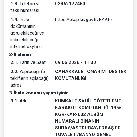
1.3.
Telefon ve
:
02862172460
faks numarası
1.4.
İhale
:
https://ekap.kik.gov.tr/EKAP/
dokümanının
görülebileceği ve
indirilebileceği
internet sayfası
2-İhalenin
2.1.
Tarih ve Saati
:
09.06.2026 - 11:30
2.2.
Yapılacağı (e-
:
ÇANAKKALE ONARIM DESTEK
tekliflerin açılacağı)
KOMUTANLIĞI
adres
3-İhale konusu yapım işinin
3.1.
Adı
:
KUMKALE SAHİL GÖZETLEME
KARAKOL KOMUTANLIĞI 1966
KGR-KAR-002 ALBÜM
NUMARALI BİNANIN
SUBAY/ASTSUBAY/ERBAŞ ER
TUVALET /BANYO GENEL