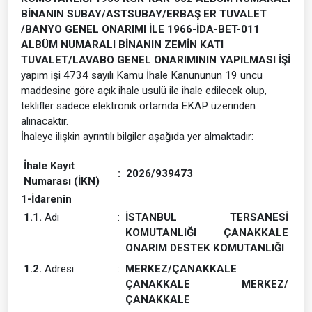
BİNANIN SUBAY/ASTSUBAY/ERBAŞ ER TUVALET
/BANYO GENEL ONARIMI İLE 1966-İDA-BET-011
ALBÜM NUMARALI BİNANIN ZEMİN KATI
TUVALET/LAVABO GENEL ONARIMININ YAPILMASI İŞİ
yapım işi 4734 sayılı Kamu İhale Kanununun 19 uncu
maddesine göre açık ihale usulü ile ihale edilecek olup,
teklifler sadece elektronik ortamda EKAP üzerinden
alınacaktır.
İhaleye ilişkin ayrıntılı bilgiler aşağıda yer almaktadır:
İhale Kayıt
:
2026/939473
Numarası (İKN)
1-İdarenin
1.1.
Adı
:
İSTANBUL TERSANESİ
KOMUTANLIĞI ÇANAKKALE
ONARIM DESTEK KOMUTANLIĞI
1.2.
Adresi
:
MERKEZ/ÇANAKKALE
ÇANAKKALE MERKEZ/
ÇANAKKALE