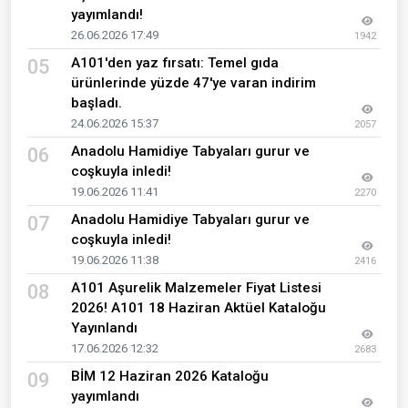
yayımlandı!
26.06.2026 17:49
1942
A101'den yaz fırsatı: Temel gıda
05
ürünlerinde yüzde 47'ye varan indirim
başladı.
24.06.2026 15:37
2057
Anadolu Hamidiye Tabyaları gurur ve
06
coşkuyla inledi!
19.06.2026 11:41
2270
Anadolu Hamidiye Tabyaları gurur ve
07
coşkuyla inledi!
19.06.2026 11:38
2416
A101 Aşurelik Malzemeler Fiyat Listesi
08
2026! A101 18 Haziran Aktüel Kataloğu
Yayınlandı
17.06.2026 12:32
2683
BİM 12 Haziran 2026 Kataloğu
09
yayımlandı