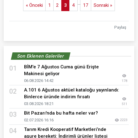
...
« Önceki
1
2
3
4
17
Sonraki »
Paylaş
Son Eklenen Galeriler
BİM'e 7 Ağustos Cuma günü Erişte
01
Makinesi geliyor
06.08.2026 14:42
178
A.101 6 Ağustos aktüel kataloğu yayınlandı:
02
Binlerce üründe indirim fırsatı
03.08.2026 18:21
511
Bit Pazarı'nda bu hafta neler var?
03
02.07.2026 16:16
2223
Tarım Kredi Kooperatif Marketleri’nde
04
aşure bereketi: İndirimli ürünler listesi