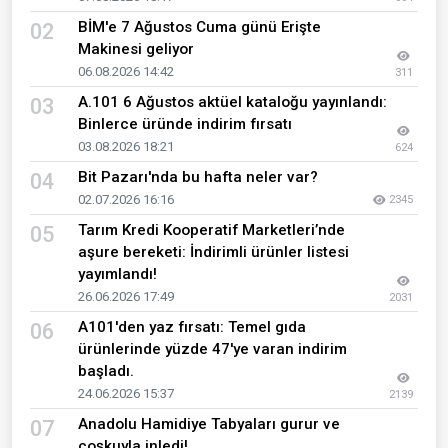
BİM'e 7 Ağustos Cuma günü Erişte
02
Makinesi geliyor
06.08.2026 14:42
311
A.101 6 Ağustos aktüel kataloğu yayınlandı:
03
Binlerce üründe indirim fırsatı
03.08.2026 18:21
624
Bit Pazarı'nda bu hafta neler var?
04
02.07.2026 16:16
2345
Tarım Kredi Kooperatif Marketleri’nde
05
aşure bereketi: İndirimli ürünler listesi
yayımlandı!
26.06.2026 17:49
2031
A101'den yaz fırsatı: Temel gıda
06
ürünlerinde yüzde 47'ye varan indirim
başladı.
24.06.2026 15:37
2139
Anadolu Hamidiye Tabyaları gurur ve
07
coşkuyla inledi!