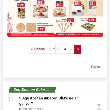
...
« Önceki
1
3
4
5
6
Paylaş
Son Eklenen Galeriler
9 Ağustos'tan itibaren BİM'e neler
01
geliyor?
07.08.2026 18:17
304