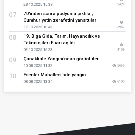
28.10.2025 15:38
3424
70'inden sonra podyuma çıktılar,
07
Cumhuriyetin zerafetini yansıttılar
17.10.2025 10:42
3957
19. Biga Gıda, Tarım, Hayvancılık ve
08
Teknolojileri Fuarı açıldı
03.10.2025 16:23
4159
Çanakkale Yangını'ndan görüntüler...
09
10.08.2025 11:32
5663
Esenler Mahallesi'nde yangın
10
08.08.2025 13:34
6103