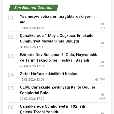
Son Eklenen Galeriler
Yaz meyve sebzeleri tezgâhlardaki yerini
01
aldı
15.05.2026 15:06
1448
Çanakkale’de 1 Mayıs Coşkusu: Emekçiler
02
Cumhuriyet Meydanı’nda Buluştu
01.05.2026 17:08
1740
Ezine’de Dev Buluşma: 3. Gıda, Hayvancılık
03
ve Tarım Teknolojileri Festivali Başladı
22.04.2026 17:11
2806
Zafer Haftası etkinlikleri başladı
04
12.03.2026 13:01
2703
OLİVE Çanakkale Zeytinyağı Kalite Ödülleri
05
Sahiplerini Buldu
27.02.2026 17:20
6568
Çanakkale’de Cumhuriyet’in 102. Yılı
06
Çelenk Töreni Yapıldı