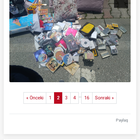
...
« Önceki
1
2
3
4
16
Sonraki »
Paylaş