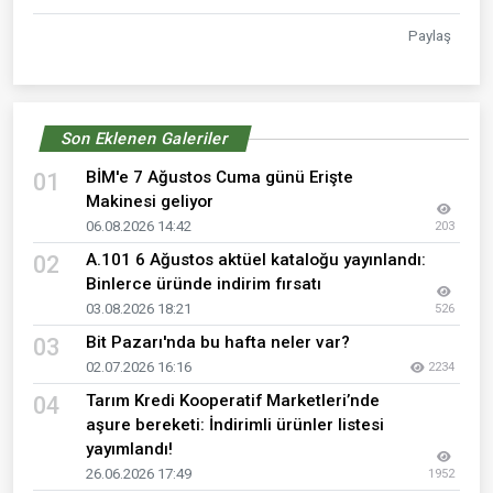
Paylaş
Son Eklenen Galeriler
BİM'e 7 Ağustos Cuma günü Erişte
01
Makinesi geliyor
06.08.2026 14:42
203
A.101 6 Ağustos aktüel kataloğu yayınlandı:
02
Binlerce üründe indirim fırsatı
03.08.2026 18:21
526
Bit Pazarı'nda bu hafta neler var?
03
02.07.2026 16:16
2234
Tarım Kredi Kooperatif Marketleri’nde
04
aşure bereketi: İndirimli ürünler listesi
yayımlandı!
26.06.2026 17:49
1952