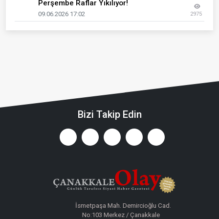
Perşembe Raflar Yıkılıyor!
09.06.2026 17:02
2975
Bizi Takip Edin
İsmetpaşa Mah. Demircioğlu Cad.
No:103 Merkez / Çanakkale