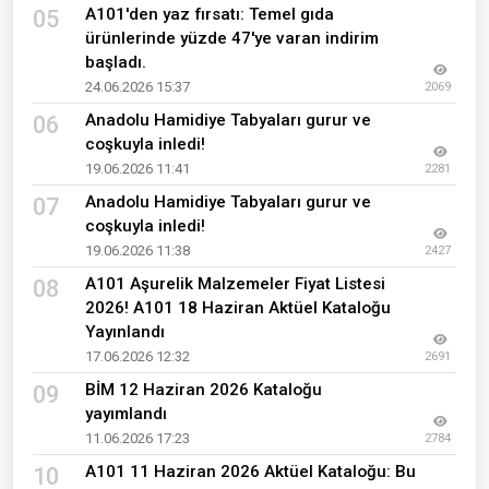
A101'den yaz fırsatı: Temel gıda
05
ürünlerinde yüzde 47'ye varan indirim
başladı.
24.06.2026 15:37
2069
Anadolu Hamidiye Tabyaları gurur ve
06
coşkuyla inledi!
19.06.2026 11:41
2281
Anadolu Hamidiye Tabyaları gurur ve
07
coşkuyla inledi!
19.06.2026 11:38
2427
A101 Aşurelik Malzemeler Fiyat Listesi
08
2026! A101 18 Haziran Aktüel Kataloğu
Yayınlandı
17.06.2026 12:32
2691
BİM 12 Haziran 2026 Kataloğu
09
yayımlandı
11.06.2026 17:23
2784
A101 11 Haziran 2026 Aktüel Kataloğu: Bu
10