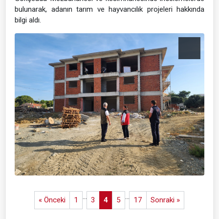
bulunarak, adanın tarım ve hayvancılık projeleri hakkında
bilgi aldı.
...
...
« Önceki
1
3
4
5
17
Sonraki »