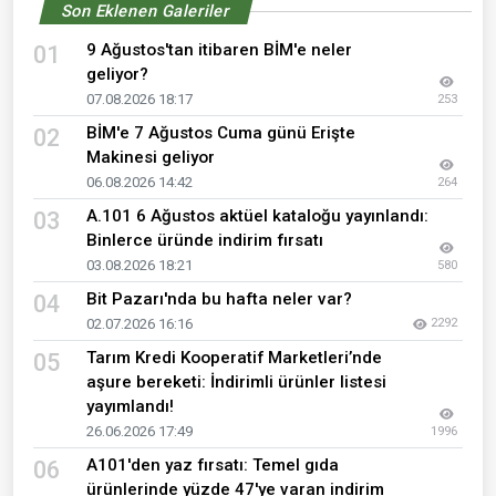
Son Eklenen Galeriler
9 Ağustos'tan itibaren BİM'e neler
01
geliyor?
07.08.2026 18:17
253
BİM'e 7 Ağustos Cuma günü Erişte
02
Makinesi geliyor
06.08.2026 14:42
264
A.101 6 Ağustos aktüel kataloğu yayınlandı:
03
Binlerce üründe indirim fırsatı
03.08.2026 18:21
580
Bit Pazarı'nda bu hafta neler var?
04
02.07.2026 16:16
2292
Tarım Kredi Kooperatif Marketleri’nde
05
aşure bereketi: İndirimli ürünler listesi
yayımlandı!
26.06.2026 17:49
1996
A101'den yaz fırsatı: Temel gıda
06
ürünlerinde yüzde 47'ye varan indirim