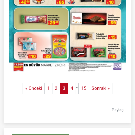
...
« Önceki
1
2
3
4
15
Sonraki »
Paylaş