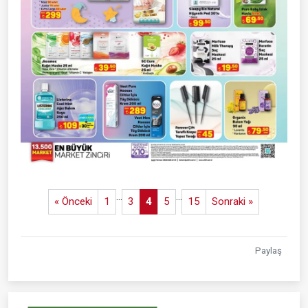
...
...
« Önceki
1
3
4
5
15
Sonraki »
Paylaş