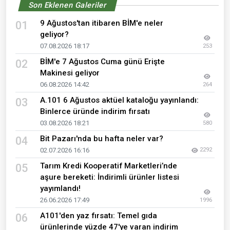
Son Eklenen Galeriler
9 Ağustos'tan itibaren BİM'e neler
01
geliyor?
07.08.2026 18:17
253
BİM'e 7 Ağustos Cuma günü Erişte
02
Makinesi geliyor
06.08.2026 14:42
264
A.101 6 Ağustos aktüel kataloğu yayınlandı:
03
Binlerce üründe indirim fırsatı
03.08.2026 18:21
580
Bit Pazarı'nda bu hafta neler var?
04
02.07.2026 16:16
2292
Tarım Kredi Kooperatif Marketleri’nde
05
aşure bereketi: İndirimli ürünler listesi
yayımlandı!
26.06.2026 17:49
1996
A101'den yaz fırsatı: Temel gıda
06
ürünlerinde yüzde 47'ye varan indirim