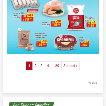
...
1
2
3
4
20
Sonraki »
Paylaş
Son Eklenen Galeriler