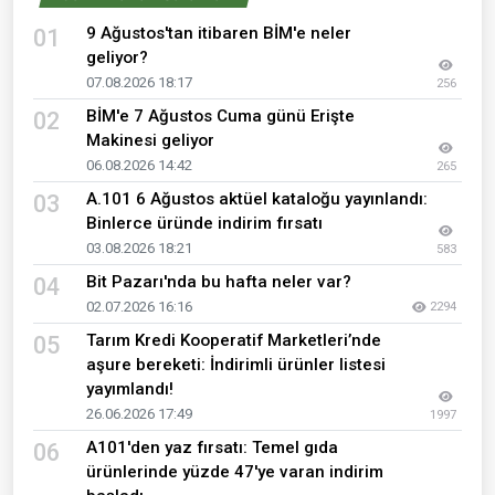
9 Ağustos'tan itibaren BİM'e neler
01
geliyor?
07.08.2026 18:17
256
BİM'e 7 Ağustos Cuma günü Erişte
02
Makinesi geliyor
06.08.2026 14:42
265
A.101 6 Ağustos aktüel kataloğu yayınlandı:
03
Binlerce üründe indirim fırsatı
03.08.2026 18:21
583
Bit Pazarı'nda bu hafta neler var?
04
02.07.2026 16:16
2294
Tarım Kredi Kooperatif Marketleri’nde
05
aşure bereketi: İndirimli ürünler listesi
yayımlandı!
26.06.2026 17:49
1997
A101'den yaz fırsatı: Temel gıda
06
ürünlerinde yüzde 47'ye varan indirim