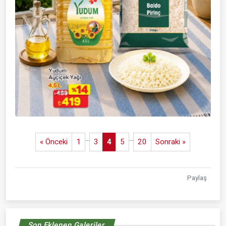
...
...
« Önceki
1
3
4
5
20
Sonraki »
Paylaş
Son Eklenen Galeriler