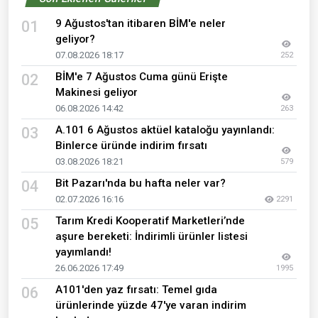
9 Ağustos'tan itibaren BİM'e neler
01
geliyor?
07.08.2026 18:17
252
BİM'e 7 Ağustos Cuma günü Erişte
02
Makinesi geliyor
06.08.2026 14:42
263
A.101 6 Ağustos aktüel kataloğu yayınlandı:
03
Binlerce üründe indirim fırsatı
03.08.2026 18:21
579
Bit Pazarı'nda bu hafta neler var?
04
02.07.2026 16:16
2291
Tarım Kredi Kooperatif Marketleri’nde
05
aşure bereketi: İndirimli ürünler listesi
yayımlandı!
26.06.2026 17:49
1995
A101'den yaz fırsatı: Temel gıda
06
ürünlerinde yüzde 47'ye varan indirim