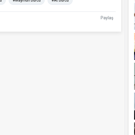
u
#Maymun burcu
#At burcu
Paylaş