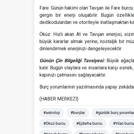
Fare: Günün hakimi olan Tavşan ile Fare burcu 
gergin bir enerji oluşabilir. Bugün özellikl
dedikodulardan ve otoriteyle inatlaşmaktan ka
Öküz: Hızlı akan At ve Tavşan enerjisi, sizin
büyük kararlar almak yerine, nostaljik bir mü
dinlendirmek enerjinizi dengeleyecektir.
Günün Çin Bilgeliği Tavsiyesi:
Büyük ağaçlar
kalır. Bugün olaylara ve insanlara karşı esnek
kapınızı çalmasını sağlayacaktır.
Burç yorumlarının yazılmasında yapay zekâdan 
(HABER MERKEZİ)
#astroloji
#burçlar
#günlük burç yorumlar
#Öküz burcu
#Ejderha burcu
#Yılan burc