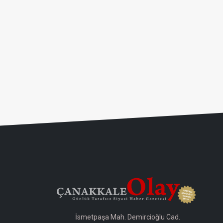
İsmetpaşa Mah. Demircioğlu Cad.