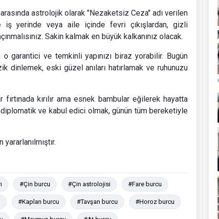
arasında astrolojik olarak "Nezaketsiz Ceza" adı verilen
e iş yerinde veya aile içinde fevri çıkışlardan, gizli
çınmalısınız. Sakin kalmak en büyük kalkanınız olacak.
 o garantici ve temkinli yapınızı biraz yorabilir. Bugün
zik dinlemek, eski güzel anıları hatırlamak ve ruhunuzu
 fırtınada kırılır ama esnek bambular eğilerek hayatta
, diplomatik ve kabul edici olmak, günün tüm bereketiyle
yararlanılmıştır.
ı
#Çin burcu
#Çin astrolojisi
#Fare burcu
u
#Kaplan burcu
#Tavşan burcu
#Horoz burcu