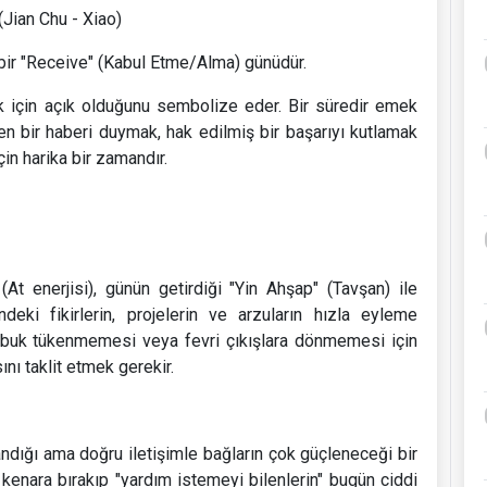
(Jian Chu - Xiao)
bir "Receive" (Kabul Etme/Alma) günüdür.
ak için açık olduğunu sembolize eder. Bir süredir emek
nen bir haberi duymak, hak edilmiş bir başarıyı kutlamak
in harika bir zamandır.
t enerjisi), günün getirdiği "Yin Ahşap" (Tavşan) ile
deki fikirlerin, projelerin ve arzuların hızla eyleme
çabuk tükenmemesi veya fevri çıkışlara dönmemesi için
ını taklit etmek gerekir.
andığı ama doğru iletişimle bağların çok güçleneceği bir
ir kenara bırakıp "yardım istemeyi bilenlerin" bugün ciddi