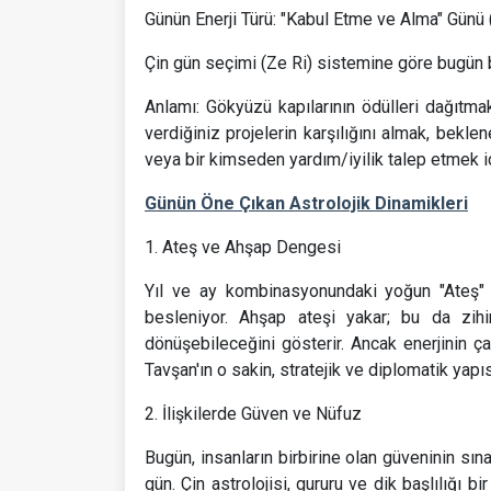
Günün Enerji Türü: "Kabul Etme ve Alma" Günü 
Çin gün seçimi (Ze Ri) sistemine göre bugün 
Anlamı: Gökyüzü kapılarının ödülleri dağıtm
verdiğiniz projelerin karşılığını almak, bekle
veya bir kimseden yardım/iyilik talep etmek iç
Günün Öne Çıkan Astrolojik Dinamikleri
1. Ateş ve Ahşap Dengesi
Yıl ve ay kombinasyonundaki yoğun "Ateş" (A
besleniyor. Ahşap ateşi yakar; bu da zihin
dönüşebileceğini gösterir. Ancak enerjinin 
Tavşan'ın o sakin, stratejik ve diplomatik yapıs
2. İlişkilerde Güven ve Nüfuz
Bugün, insanların birbirine olan güveninin sın
gün. Çin astrolojisi, gururu ve dik başlılığı b