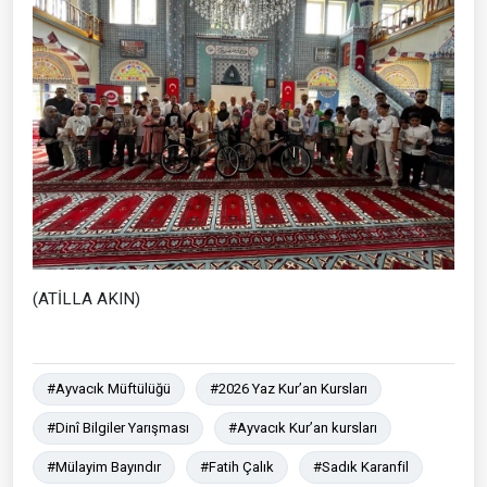
(ATİLLA AKIN)
#Ayvacık Müftülüğü
#2026 Yaz Kur’an Kursları
#Dinî Bilgiler Yarışması
#Ayvacık Kur’an kursları
#Mülayim Bayındır
#Fatih Çalık
#Sadık Karanfil