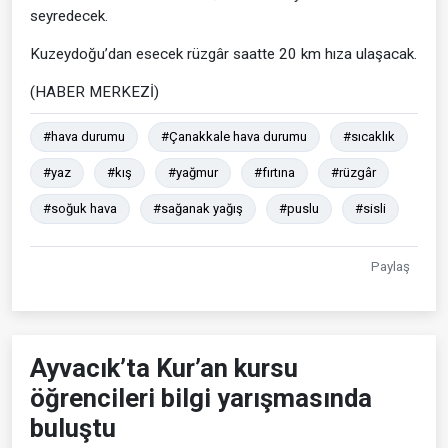
seyredecek.
Kuzeydoğu’dan esecek rüzgâr saatte 20 km hıza ulaşacak.
(HABER MERKEZİ)
#hava durumu
#Çanakkale hava durumu
#sıcaklık
#yaz
#kış
#yağmur
#fırtına
#rüzgâr
#soğuk hava
#sağanak yağış
#puslu
#sisli
Paylaş
Ayvacık’ta Kur’an kursu
öğrencileri bilgi yarışmasında
buluştu