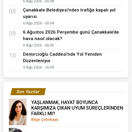
6 Ağu 2026 - 00:08
Çanakkale Belediyesi'nden trafiğe kapalı yol
08
uyarısı
6 Ağu 2026 - 00:04
6 Ağustos 2026 Perşembe günü Çanakkale’de
09
hava nasıl olacak?
6 Ağu 2026 - 00:03
Demircioğlu Caddesi'nde Yol Yeniden
10
Düzenleniyor
5 Ağu 2026 - 16:59
Son Yazılar
YAŞLANMAK, HAYAT BOYUNCA
KARŞIMIZA ÇIKAN UYUM SÜREÇLERİNDEN
FARKLI MI?
Bilge Çetinkaya