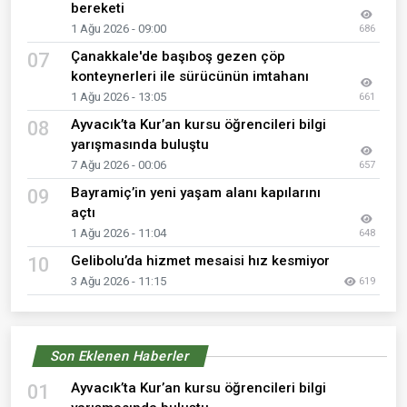
bereketi
1 Ağu 2026 - 09:00
686
Çanakkale'de başıboş gezen çöp
07
konteynerleri ile sürücünün imtahanı
1 Ağu 2026 - 13:05
661
Ayvacık’ta Kur’an kursu öğrencileri bilgi
08
yarışmasında buluştu
7 Ağu 2026 - 00:06
657
Bayramiç’in yeni yaşam alanı kapılarını
09
açtı
1 Ağu 2026 - 11:04
648
Gelibolu’da hizmet mesaisi hız kesmiyor
10
3 Ağu 2026 - 11:15
619
Son Eklenen Haberler
Ayvacık’ta Kur’an kursu öğrencileri bilgi
01