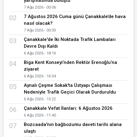
yarışmasında buluştu
7 Ağu 2026 - 00:06
7 Ağustos 2026 Cuma günü Çanakkale’de hava
02
nasıl olacak?
7 Ağu 2026 - 00:03
Çanakkale'de İki Noktada Trafik Lambaları
03
Devre Dışı Kaldı
6 Ağu 2026 - 18:16
Biga Kent Konseyi’nden Rektör Erenoğlu’na
04
ziyaret
6 Ağu 2026 - 16:34
Aynalı Çeşme Sokak'ta Üstyapı Çalışması
05
Nedeniyle Trafik Geçici Olarak Durduruldu
6 Ağu 2026 - 13:22
Çanakkale Vefat İlanları: 6 Ağustos 2026
06
6 Ağu 2026 - 11:40
Bozcaada'nın bağbozumu daveti tarihi alana
07
ulaştı