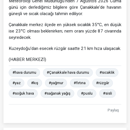
Meteoroloji Genel Müdürlüğü'nden 7 Ağustos 2026 Cuma
günü için derlediğimiz bilgilere göre Çanakkale'de havanın
güneşli ve sıcak olacağı tahmin ediliyor.
Çanakkale merkez ilçede en yüksek sıcaklık 35°C, en düşük
ise 23°C olması beklenirken; nem oranı yüzde 87 civarında
seyredecek.
Kuzeydoğu’dan esecek rüzgâr saatte 21 km hıza ulaşacak.
(HABER MERKEZİ)
#hava durumu
#Çanakkale hava durumu
#sıcaklık
#yaz
#kış
#yağmur
#fırtına
#rüzgâr
#soğuk hava
#sağanak yağış
#puslu
#sisli
Paylaş