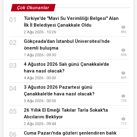
Çok Okunanlar
Türkiye'de "Mavi Su Verimliliği Belgesi" Alan
01
İlk İl Belediyesi Çanakkale Oldu
2 Ağu 2026 - 10:26
885
Gökçeada’dan İstanbul Üniversitesi’nde
02
önemli buluşma
1 Ağu 2026 - 09:30
858
4 Ağustos 2026 Salı günü Çanakkale’de
03
hava nasıl olacak?
4 Ağu 2026 - 00:03
849
3 Ağustos 2026 Pazartesi günü
04
Çanakkale’de hava nasıl olacak?
3 Ağu 2026 - 00:03
724
26 Yıllık El Emeği Takılar Tarla Sokak'ta
05
Alıcılarını Bekliyor
2 Ağu 2026 - 09:44
715
Cuma Pazarı'nda gözleri şenlendiren balık
06