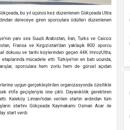
Gökçeada, bu yıl üçüncü kez düzenlenen Gökçeada Ultra
ardından dereceye giren sporculara ödülleri düzenlenen
e'nin yanı sıra Suudi Arabistan, İran, Turks ve Caicos
anistan, Fransa ve Kırgızistan'dan yaklaşık 800 sporcu
oğal dokusu ve tarihi köylerinden geçen 44K ImrozUltra,
aplarında mücadele etti. Türkiye'nin en batı ucunda,
arışlar, sporculara hem zorlu hem de görsel açıdan
erlerine uygun gerçekleştirilen organizasyonda özellikle
k irtifa geçişleriyle öne çıktı. Dayanıklılık gerektiren
attı. Kaleköy Limanı'ndan verilen startın ardından tüm
rışların startını Gökçeada Kaymakamı Osman Acar ile
y start verdi.