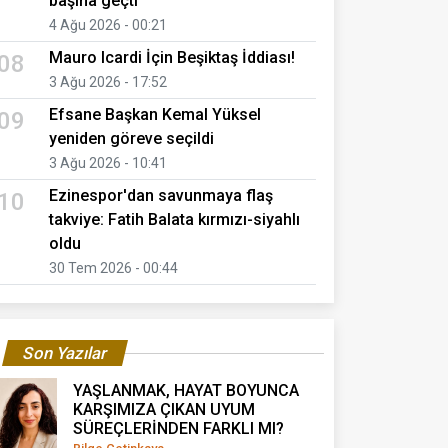
başına geçti
4 Ağu 2026 - 00:21
Mauro Icardi İçin Beşiktaş İddiası!
08
3 Ağu 2026 - 17:52
Efsane Başkan Kemal Yüksel
09
yeniden göreve seçildi
3 Ağu 2026 - 10:41
Ezinespor'dan savunmaya flaş
10
takviye: Fatih Balata kırmızı-siyahlı
oldu
30 Tem 2026 - 00:44
Son Yazılar
YAŞLANMAK, HAYAT BOYUNCA
KARŞIMIZA ÇIKAN UYUM
SÜREÇLERİNDEN FARKLI MI?