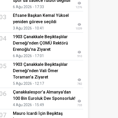
spor da sadece futbol değildir
6 Ağu 2026 - 17:33
1276
Efsane Başkan Kemal Yüksel
03
yeniden göreve seçildi
3 Ağu 2026 - 10:41
1039
1903 Çanakkale Beşiktaşlılar
04
Derneği'nden ÇOMÜ Rektörü
Erenoğlu'na Ziyaret
6 Ağu 2026 - 17:01
910
1903 Çanakkale Beşiktaşlılar
05
Derneği'nden Vali Ömer
Toraman'a Ziyaret
5 Ağu 2026 - 12:17
782
Çanakkalespor’a Almanya’dan
06
100 Bin Euroluk Dev Sponsorluk!
4 Ağu 2026 - 15:49
733
Mauro Icardi İçin Beşiktaş
07