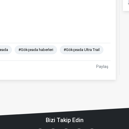
eada
#Gökçeada haberleri
#Gökçeada Ultra Trail
Paylaş
Bizi Takip Edin