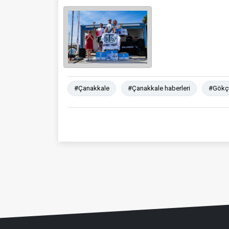
#Çanakkale
#Çanakkale haberleri
#Gökç