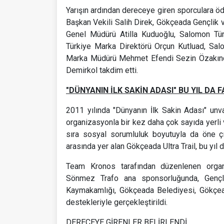
Yarışın ardından dereceye giren sporculara ödü
Başkan Vekili Salih Direk, Gökçeada Gençlik 
Genel Müdürü Atilla Kuduoğlu, Salomon Tü
Türkiye Marka Direktörü Orçun Kutluad, Sa
Marka Müdürü Mehmet Efendi Sezin Özakınc
Demirkol takdim etti.
"DÜNYANIN İLK SAKİN ADASI" BU YIL D
2011 yılında "Dünyanın İlk Sakin Adası" unv
organizasyonla bir kez daha çok sayıda yerli v
sıra sosyal sorumluluk boyutuyla da öne ç
arasında yer alan Gökçeada Ultra Trail, bu yıl 
Team Kronos tarafından düzenlenen orga
Sönmez Trafo ana sponsorluğunda, Gençli
Kaymakamlığı, Gökçeada Belediyesi, Gökçea
destekleriyle gerçekleştirildi.
DERECEYE GİRENLER BELİRLENDİ