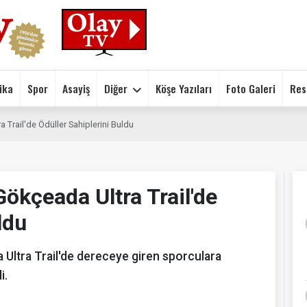
ika
Spor
Asayiş
Diğer
Köşe Yazıları
Foto Galeri
Res
 Trail'de Ödüller Sahiplerini Buldu
Gökçeada Ultra Trail'de
ldu
Ultra Trail'de dereceye giren sporculara
i.