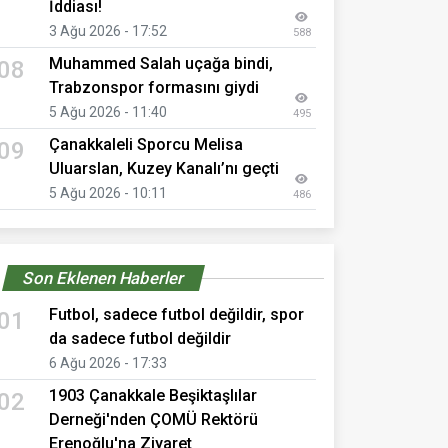
İddiası!
3 Ağu 2026 - 17:52
588
Muhammed Salah uçağa bindi,
08
Trabzonspor formasını giydi
5 Ağu 2026 - 11:40
495
Çanakkaleli Sporcu Melisa
09
Uluarslan, Kuzey Kanalı’nı geçti
5 Ağu 2026 - 10:11
486
Son Eklenen Haberler
Futbol, sadece futbol değildir, spor
01
da sadece futbol değildir
6 Ağu 2026 - 17:33
1903 Çanakkale Beşiktaşlılar
02
Derneği'nden ÇOMÜ Rektörü
Erenoğlu'na Ziyaret