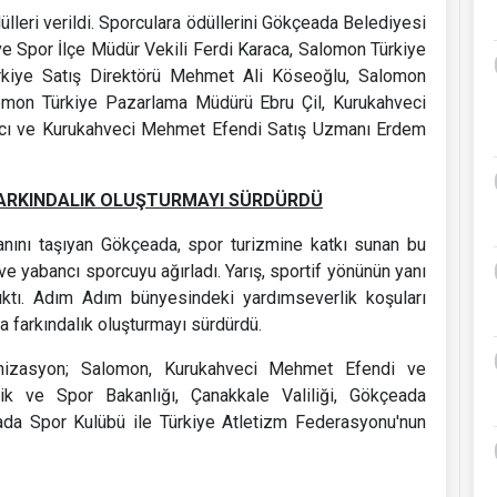
lleri verildi. Sporculara ödüllerini Gökçeada Belediyesi
ve Spor İlçe Müdür Vekili Ferdi Karaca, Salomon Türkiye
rkiye Satış Direktörü Mehmet Ali Köseoğlu, Salomon
lomon Türkiye Pazarlama Müdürü Ebru Çil, Kurukahveci
ı ve Kurukahveci Mehmet Efendi Satış Uzmanı Erdem
A FARKINDALIK OLUŞTURMAYI SÜRDÜRDÜ
anını taşıyan Gökçeada, spor turizmine katkı sunan bu
e yabancı sporcuyu ağırladı. Yarış, sportif yönünün yanı
ıktı. Adım Adım bünyesindeki yardımseverlik koşuları
da farkındalık oluşturmayı sürdürdü.
nizasyon; Salomon, Kurukahveci Mehmet Efendi ve
k ve Spor Bakanlığı, Çanakkale Valiliği, Gökçeada
da Spor Kulübü ile Türkiye Atletizm Federasyonu'nun