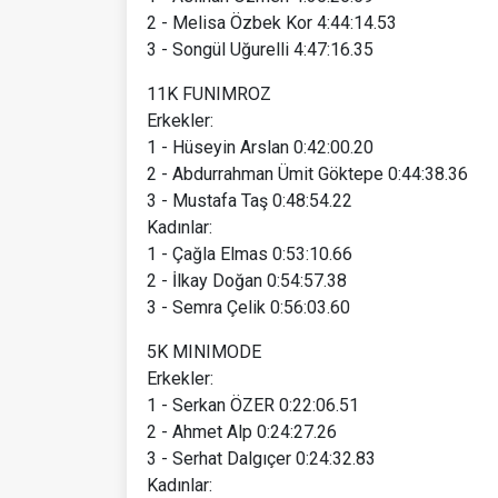
2 - Melisa Özbek Kor 4:44:14.53
3 - Songül Uğurelli 4:47:16.35
11K FUNIMROZ
Erkekler:
1 - Hüseyin Arslan 0:42:00.20
2 - Abdurrahman Ümit Göktepe 0:44:38.36
3 - Mustafa Taş 0:48:54.22
Kadınlar:
1 - Çağla Elmas 0:53:10.66
2 - İlkay Doğan 0:54:57.38
3 - Semra Çelik 0:56:03.60
5K MINIMODE
Erkekler:
1 - Serkan ÖZER 0:22:06.51
2 - Ahmet Alp 0:24:27.26
3 - Serhat Dalgıçer 0:24:32.83
Kadınlar: