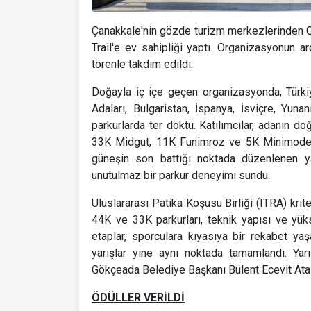
Çanakkale'nin gözde turizm merkezlerinden 
Trail'e ev sahipliği yaptı. Organizasyonun 
törenle takdim edildi.
Doğayla iç içe geçen organizasyonda, Türkiy
Adaları, Bulgaristan, İspanya, İsviçre, Yun
parkurlarda ter döktü. Katılımcılar, adanın d
33K Midgut, 11K Funimroz ve 5K Minimode et
güneşin son battığı noktada düzenlenen y
unutulmaz bir parkur deneyimi sundu.
Uluslararası Patika Koşusu Birliği (ITRA) krit
44K ve 33K parkurları, teknik yapısı ve yükse
etaplar, sporculara kıyasıya bir rekabet yaş
yarışlar yine aynı noktada tamamlandı. Ya
Gökçeada Belediye Başkanı Bülent Ecevit Atala
ÖDÜLLER VERİLDİ