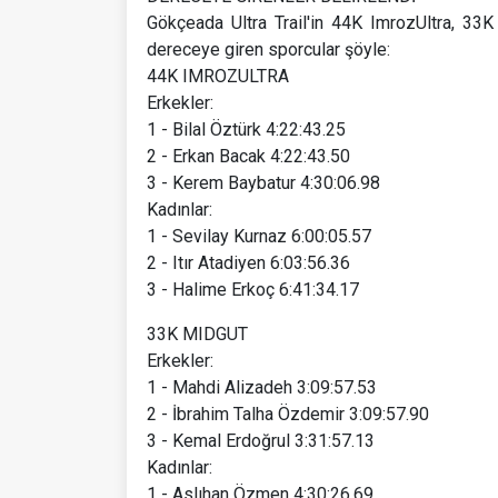
Gökçeada Ultra Trail'in 44K ImrozUltra, 3
dereceye giren sporcular şöyle:
44K IMROZULTRA
Erkekler:
1 - Bilal Öztürk 4:22:43.25
2 - Erkan Bacak 4:22:43.50
3 - Kerem Baybatur 4:30:06.98
Kadınlar:
1 - Sevilay Kurnaz 6:00:05.57
2 - Itır Atadiyen 6:03:56.36
3 - Halime Erkoç 6:41:34.17
33K MIDGUT
Erkekler:
1 - Mahdi Alizadeh 3:09:57.53
2 - İbrahim Talha Özdemir 3:09:57.90
3 - Kemal Erdoğrul 3:31:57.13
Kadınlar:
1 - Aslıhan Özmen 4:30:26.69