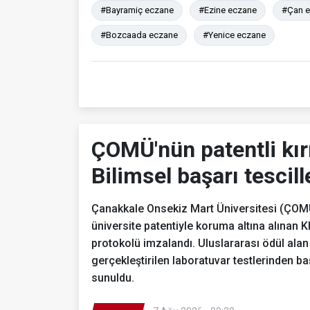
#Bayramiç eczane
#Ezine eczane
#Çan 
#Bozcaada eczane
#Yenice eczane
ÇOMÜ'nün patentli kır
Bilimsel başarı tescill
Çanakkale Onsekiz Mart Üniversitesi (ÇOMÜ)
üniversite patentiyle koruma altına alınan Kh
protokolü imzalandı. Uluslararası ödül alan 
gerçekleştirilen laboratuvar testlerinden b
sunuldu.