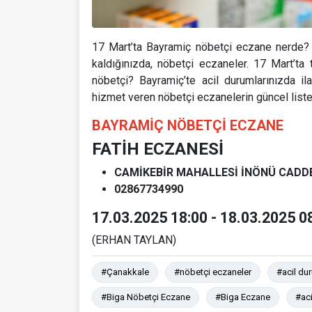
17 Mart’ta Bayramiç nöbetçi eczane nerde? 
kaldığınızda, nöbetçi eczaneler. 17 Mart’ta
nöbetçi? Bayramiç’te acil durumlarınızda il
hizmet veren nöbetçi eczanelerin güncel liste
BAYRAMİÇ NÖBETÇİ ECZANE
FATİH ECZANESİ
CAMİKEBİR MAHALLESİ İNÖNÜ CADDE
02867734990
17.03.2025 18:00 - 18.03.2025 08
(ERHAN TAYLAN)
#Çanakkale
#nöbetçi eczaneler
#acil du
#Biga Nöbetçi Eczane
#Biga Eczane
#ac