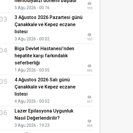
hemodiyalizi dönemi başladı
5 Ağu 2026 - 00:16
993
3 Ağustos 2026 Pazartesi günü
03
Çanakkale ve Kepez eczane
listesi
3 Ağu 2026 - 00:02
955
Biga Devlet Hastanesi’nden
04
hepatite karşı farkındalık
seferberliği
1 Ağu 2026 - 00:05
885
4 Ağustos 2026 Salı günü
05
Çanakkale ve Kepez eczane
listesi
4 Ağu 2026 - 00:02
857
Lazer Epilasyona Uygunluk
06
Nasıl Değerlendirilir?
3 Ağu 2026 - 19:23
808