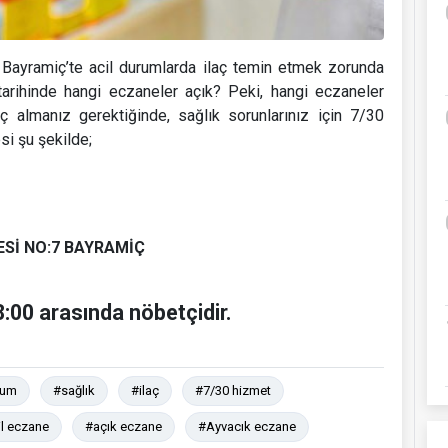
Bayramiç’te acil durumlarda ilaç temin etmek zorunda
 tarihinde hangi eczaneler açık? Peki, hangi eczaneler
aç almanız gerektiğinde, sağlık sorunlarınız için 7/30
si şu şekilde;
Sİ NO:7 BAYRAMİÇ
:00 arasında nöbetçidir.
rum
#sağlık
#ilaç
#7/30 hizmet
il eczane
#açık eczane
#Ayvacık eczane