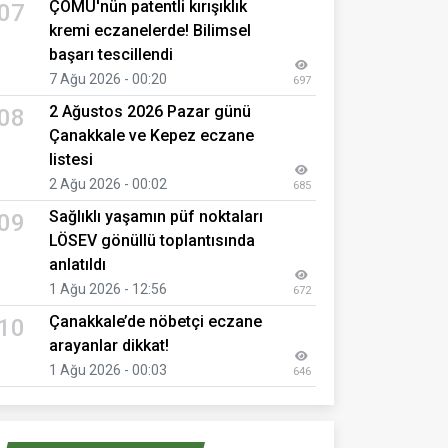
ÇOMÜ'nün patentli kırışıklık
07
kremi eczanelerde! Bilimsel
başarı tescillendi
7 Ağu 2026 - 00:20
697
2 Ağustos 2026 Pazar günü
08
Çanakkale ve Kepez eczane
listesi
2 Ağu 2026 - 00:02
685
Sağlıklı yaşamın püf noktaları
09
LÖSEV gönüllü toplantısında
anlatıldı
1 Ağu 2026 - 12:56
672
Çanakkale’de nöbetçi eczane
10
arayanlar dikkat!
1 Ağu 2026 - 00:03
646