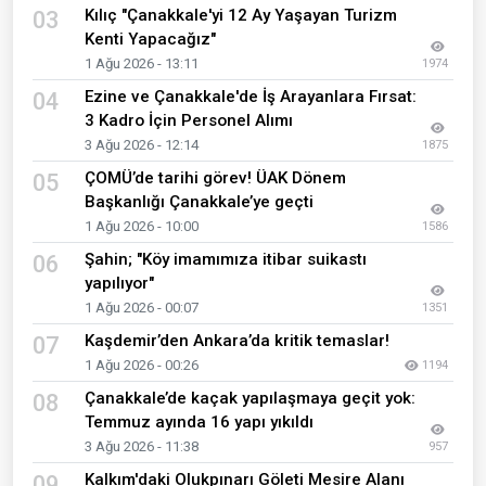
Kılıç "Çanakkale'yi 12 Ay Yaşayan Turizm
03
Kenti Yapacağız"
1 Ağu 2026 - 13:11
1974
Ezine ve Çanakkale'de İş Arayanlara Fırsat:
04
3 Kadro İçin Personel Alımı
3 Ağu 2026 - 12:14
1875
ÇOMÜ’de tarihi görev! ÜAK Dönem
05
Başkanlığı Çanakkale’ye geçti
1 Ağu 2026 - 10:00
1586
Şahin; "Köy imamımıza itibar suikastı
06
yapılıyor"
1 Ağu 2026 - 00:07
1351
Kaşdemir’den Ankara’da kritik temaslar!
07
1 Ağu 2026 - 00:26
1194
Çanakkale’de kaçak yapılaşmaya geçit yok:
08
Temmuz ayında 16 yapı yıkıldı
3 Ağu 2026 - 11:38
957
Kalkım'daki Olukpınarı Göleti Mesire Alanı
09