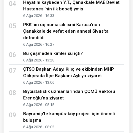
Hayatını kaybeden Y.T., Çanakkale MAE Devlet
04
Hastanesi'nin ilk bebeğiymiş
6 Ağu 2026 - 16:33
PKK’nın üç numaralı ismi Karasu’nun
05
Çanakkale'de vefat eden annesi Sivas’ta
defnedildi
6 Ağu 2026 - 16:27
Bu çeşmeden kimler su içti?
06
6 Ağu 2026 - 13:28
ÇTSO Başkan Adayı Kılıç ve ekibinden MHP
07
Gökçeada İlçe Başkanı Aylı'ya ziyaret
6 Ağu 2026 - 13:06
Biyoistatistik uzmanlarından ÇOMÜ Rektörü
08
Erenoğlu’na ziyaret
6 Ağu 2026 - 08:18
Bayramiç’te kampüs-köy projesi için önemli
09
buluşma
6 Ağu 2026 - 08:02