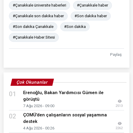
#Çanakkale üniversite haberleri
#Çanakkale haber
#Çanakkale son dakika haber
#Son dakika haber
#Son dakika Çanakkale
#Son dakika
#Çanakkale Haber Sitesi
Paylaş
Çok Okunanlar
Erenoğlu, Bakan Yardımcısı Gümen ile
01
görüştü
7 Ağu 2026 - 09:00
2513
ÇOMÜ’den çalışanların sosyal yaşamına
02
destek
4 Ağu 2026 - 00:26
2262