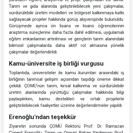
Tarım ve gıda alanında geliştirilebilecek yeni çalışmalar,
sürdürülebilir üretim modelleri ve bölgesel kalkınmaya katkı
sağlayacak projeler hakkında görüş alışverişinde bulunuldu.
Görüşmede ayrıca ön lisans ve lisans öğrencilerinin
araştırma süreçlerine daha fazla dahil edilmesi, uygulamalı
eğitim imkanlarının artırılması ve gençlerin tarım alanındaki
bilimsel çalışmalarda daha aktif rol almasına yönelik
çalışmalar değerlendirildi.
Kamu-üniversite iş birliği vurgusu
Toplantıda, üniversiteler ile kamu kurumları arasındaki iş
birliğinin tarımsal gelişim açısından taşıdığı öneme dikkat
çekildi. ÇOMÜ’nün tarım, kırsal kalkınma ve sürdürülebilir
üretim alanlarında yürüttüğü çalışmalar hakkında bilgi
paylaşılırken, kamu destekleri ve ortak projelerle
geliştirilebilecek faaliyetler üzerine değerlendirmeler yapıldı.
Erenoğlu’ndan teşekkür
Ziyaretin sonunda ÇOMÜ Rektörü Prof. Dr. Ramazan
Cüneyt Erenoğlu, Tarım ve Orman Bakan Yardımcısı Prof.