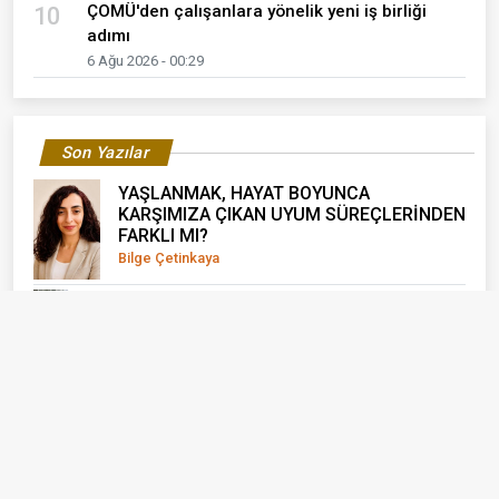
ÇOMÜ'den çalışanlara yönelik yeni iş birliği
10
adımı
6 Ağu 2026 - 00:29
Son Yazılar
YAŞLANMAK, HAYAT BOYUNCA
KARŞIMIZA ÇIKAN UYUM SÜREÇLERİNDEN
FARKLI MI?
Bilge Çetinkaya
Bu Güzel Kentin Diğer Sakinleri
Burcu Meltem Arık
Benim Yalnızlığım İnsanlarla Dolu
Meral Şen