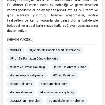
Dr. Ahmet Gümen’e nazik ev sahipliği ve gerçekleştirilen
verimli görüşmeler dolayısıyla teşekkür etti. ÇOMÜ, tarım ve
gıda alanında yürüttüğü bilimsel araştırmalar, eğitim
faaliyetleri ve kamu kurumlarıyla geliştirdiği iş birlikleriyle
bölgesel ve ulusal kalkınmaya katkı sağlayan çalışmalarına
devam ediyor.
(NEVİN YÜKSEL)
#ÇOMÜ
#Çanakkale Onsekiz Mart Üniversitesi
#Prof. Dr. Ramazan Cüneyt Erenoğlu
#Tarım ve Orman Bakanlığı
#Prof. Dr. Ahmet Gümen
#tarım ve gıda çalışmaları
#Ziraat Fakültesi
#kırsal kalkınma
#sürdürülebilir tarım
#tarımsal üretim
#kamu üniversite iş birliği
#ÇOMÜ tarım projeleri
#Çanakkale tarım haberleri