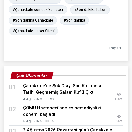
#Çanakkale son dakika haber
#Son dakika haber
#Son dakika Çanakkale
#Son dakika
#Çanakkale Haber Sitesi
Paylaş
Çok Okunanlar
Çanakkale'de Şok Olay: Son Kullanma
01
Tarihi Geçmemiş Salam Küflü Çıktı
4 Ağu 2026 - 11:59
1209
ÇOMÜ Hastanesi’nde ev hemodiyalizi
02
dönemi başladı
5 Ağu 2026 - 00:16
969
3 Ağustos 2026 Pazartesi günü Çanakkale
03