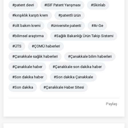
#patent devri
#ISIF Patent Yarışması
#Skinlab
#kırışıklık karşıtı krem
#patentli ürün
#cilt bakım kremi
#üniversite patenti
#Ar-Ge
#bilimsel araştırma
#Sağlık Bakanlığı Ürün Takip Sistemi
#ÜTS
#ÇOMÜ haberleri
#Çanakkale sağlık haberleri
#Çanakkale bilim haberleri
#Çanakkale haber
#Çanakkale son dakika haber
#Son dakika haber
#Son dakika Çanakkale
#Son dakika
#Çanakkale Haber Sitesi
Paylaş