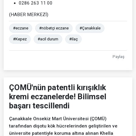
0286 263 11 00
(HABER MERKEZİ)
#eczane
#nöbetçi eczane
#Çanakkale
#Kepez
#acil durum
#ilaç
Paylaş
ÇOMÜ'nün patentli kırışıklık
kremi eczanelerde! Bilimsel
başarı tescillendi
Çanakkale Onsekiz Mart Üniversitesi (ÇOMÜ)
tarafından dişotu kök hücrelerinden geliştirilen ve
üniversite patentiyle koruma altına alınan Khella