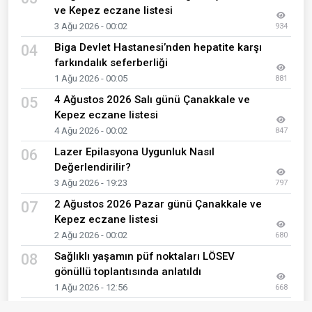
ve Kepez eczane listesi
3 Ağu 2026 - 00:02
934
Biga Devlet Hastanesi’nden hepatite karşı
04
farkındalık seferberliği
1 Ağu 2026 - 00:05
881
4 Ağustos 2026 Salı günü Çanakkale ve
05
Kepez eczane listesi
4 Ağu 2026 - 00:02
847
Lazer Epilasyona Uygunluk Nasıl
06
Değerlendirilir?
3 Ağu 2026 - 19:23
797
2 Ağustos 2026 Pazar günü Çanakkale ve
07
Kepez eczane listesi
2 Ağu 2026 - 00:02
680
Sağlıklı yaşamın püf noktaları LÖSEV
08
gönüllü toplantısında anlatıldı
1 Ağu 2026 - 12:56
668
Çanakkale’de nöbetçi eczane arayanlar
09