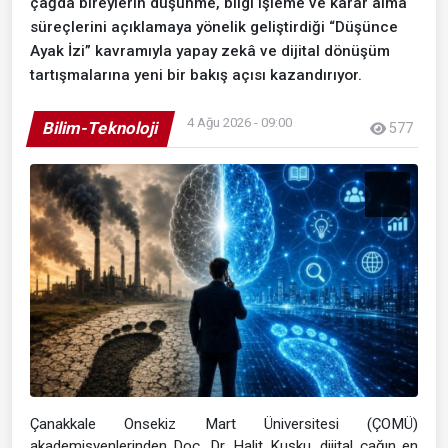
çağda bireylerin düşünme, bilgi işleme ve karar alma
süreçlerini açıklamaya yönelik geliştirdiği “Düşünce
Ayak İzi” kavramıyla yapay zekâ ve dijital dönüşüm
tartışmalarına yeni bir bakış açısı kazandırıyor.
4 Ağu 2026 - 09:00
Bilim-Teknoloji
577
Çanakkale Onsekiz Mart Üniversitesi (ÇOMÜ)
akademisyenlerinden Doç. Dr. Halit Kuşku, dijital çağın en