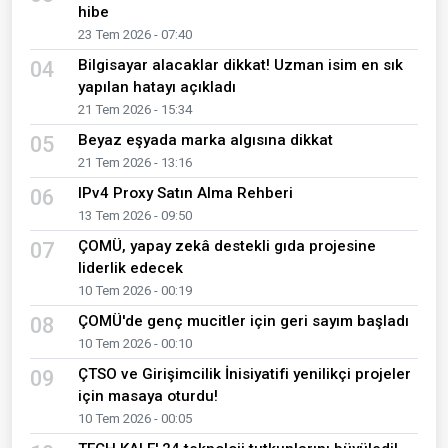
hibe
23 Tem 2026 - 07:40
Bilgisayar alacaklar dikkat! Uzman isim en sık
04
yapılan hatayı açıkladı
21 Tem 2026 - 15:34
Beyaz eşyada marka algısına dikkat
05
21 Tem 2026 - 13:16
IPv4 Proxy Satın Alma Rehberi
06
13 Tem 2026 - 09:50
ÇOMÜ, yapay zekâ destekli gıda projesine
07
liderlik edecek
10 Tem 2026 - 00:19
ÇOMÜ'de genç mucitler için geri sayım başladı
08
10 Tem 2026 - 00:10
ÇTSO ve Girişimcilik İnisiyatifi yenilikçi projeler
09
için masaya oturdu!
10 Tem 2026 - 00:05