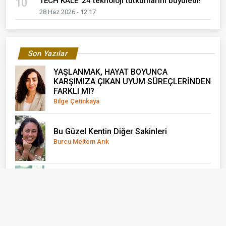
TECH KALE' 24 teknoloji tutkunlarını büyüledi!
10
28 Haz 2026 - 12:17
Son Yazılar
YAŞLANMAK, HAYAT BOYUNCA
KARŞIMIZA ÇIKAN UYUM SÜREÇLERİNDEN
FARKLI MI?
Bilge Çetinkaya
Bu Güzel Kentin Diğer Sakinleri
Burcu Meltem Arık
Benim Yalnızlığım İnsanlarla Dolu
Meral Şen