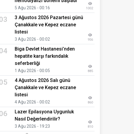
hemodiyalizi dönemi başladı
5 Ağu 2026 - 00:16
1002
3 Ağustos 2026 Pazartesi günü
03
Çanakkale ve Kepez eczane
listesi
3 Ağu 2026 - 00:02
956
Biga Devlet Hastanesi’nden
04
hepatite karşı farkındalık
seferberliği
1 Ağu 2026 - 00:05
885
4 Ağustos 2026 Salı günü
05
Çanakkale ve Kepez eczane
listesi
4 Ağu 2026 - 00:02
860
Lazer Epilasyona Uygunluk
06
Nasıl Değerlendirilir?
3 Ağu 2026 - 19:23
810