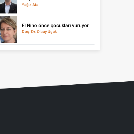
Yağız Ata
El Nino önce çocukları vuruyor
Doç. Dr. Olcay Uçak