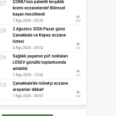
ÇOMÜ'nün patentli kırışıklık
07
kremi eczanelerde! Bilimsel
başarı tescillendi
7 Ağu 2026 - 00:20
803
2 Ağustos 2026 Pazar günü
08
Çanakkale ve Kepez eczane
listesi
2 Ağu 2026 - 00:02
685
Sağlıklı yaşamın püf noktaları
09
LÖSEV gönüllü toplantısında
anlatıldı
1 Ağu 2026 - 12:56
672
Çanakkale’de nöbetçi eczane
10
arayanlar dikkat!
1 Ağu 2026 - 00:03
648