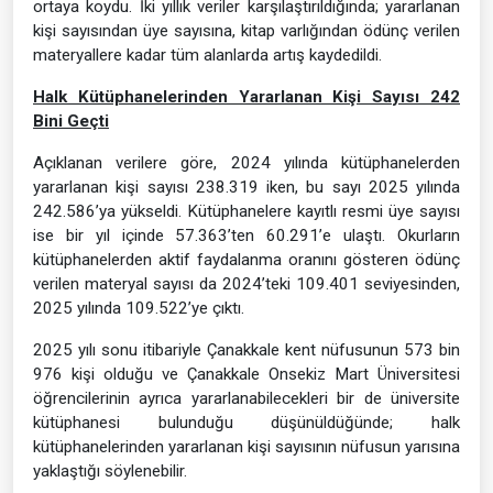
ortaya koydu. İki yıllık veriler karşılaştırıldığında; yararlanan
kişi sayısından üye sayısına, kitap varlığından ödünç verilen
materyallere kadar tüm alanlarda artış kaydedildi.
Halk Kütüphanelerinden Yararlanan Kişi Sayısı 242
Bini Geçti
Açıklanan verilere göre, 2024 yılında kütüphanelerden
yararlanan kişi sayısı 238.319 iken, bu sayı 2025 yılında
242.586’ya yükseldi. Kütüphanelere kayıtlı resmi üye sayısı
ise bir yıl içinde 57.363’ten 60.291’e ulaştı. Okurların
kütüphanelerden aktif faydalanma oranını gösteren ödünç
verilen materyal sayısı da 2024’teki 109.401 seviyesinden,
2025 yılında 109.522’ye çıktı.
2025 yılı sonu itibariyle Çanakkale kent nüfusunun 573 bin
976 kişi olduğu ve Çanakkale Onsekiz Mart Üniversitesi
öğrencilerinin ayrıca yararlanabilecekleri bir de üniversite
kütüphanesi bulunduğu düşünüldüğünde; halk
kütüphanelerinden yararlanan kişi sayısının nüfusun yarısına
yaklaştığı söylenebilir.