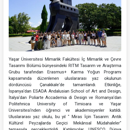
Yaşar Üniversitesi Mimarlık Fakültesi İç Mimarlık ve Çevre
Tasarımı Bölümü bünyesindeki RITM Tasarım ve Araştırma
Grubu tarafından Erasmus+ Karma Yoğun Programı
kapsamında düzenlenen uluslararası yaz okulunun
dördüncüsü Çanakkale'de tamamlandı. Etkinliğe,
İspanya'dan ESADA Andalusian School of Art and Design,
İtalya'dan Poliarte Accademia di Design ve Romanya'dan
Politehnica University of Timioara ve Yaşar
Üniversitesi'nden öğrenci ve akademisyenler katıldı.
Uluslararası yaz okulu, bu yıl " Miras İçin Tasarım: Antik
Kültürel Peyzajlarda Geçici Mekânsal Müdahaleler"
temasıyla gerçekleştirildi. Katılımcılar, UNESCO Dünya