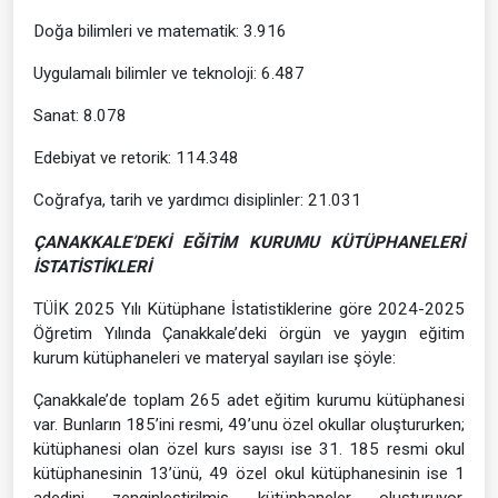
Doğa bilimleri ve matematik: 3.916
Uygulamalı bilimler ve teknoloji: 6.487
Sanat: 8.078
Edebiyat ve retorik: 114.348
Coğrafya, tarih ve yardımcı disiplinler: 21.031
ÇANAKKALE’DEKİ EĞİTİM KURUMU KÜTÜPHANELERİ
İSTATİSTİKLERİ
TÜİK 2025 Yılı Kütüphane İstatistiklerine göre 2024-2025
Öğretim Yılında Çanakkale’deki örgün ve yaygın eğitim
kurum kütüphaneleri ve materyal sayıları ise şöyle:
Çanakkale’de toplam 265 adet eğitim kurumu kütüphanesi
var. Bunların 185’ini resmi, 49’unu özel okullar oluştururken;
kütüphanesi olan özel kurs sayısı ise 31. 185 resmi okul
kütüphanesinin 13’ünü, 49 özel okul kütüphanesinin ise 1
adedini zenginleştirilmiş kütüphaneler oluşturuyor.