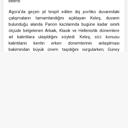
belirtti.
Agora'da geçen yıl tespit edilen dış portiko duvarındaki
çalışmaların tamamlandığını açıklayan Keleş, duvarın
bulunduğu alanda Parion kazılarında bugüne kadar sınırlı
ölçüde belgelenen Arkaik, Klasik ve Hellenistik dönemlere
ait kalıntılara ulaşıldığını söyledi. Keleş, söz konusu
kalıntıların kentin erken dönemlerinin anlaşılması
bakımından büyük önem taşıdığını vurgularken; Güney
Nekropolü'nde ise anıt mezarların bulunduğu alanda,
temelleri belirlenen kare planlı bir yapıda kazı çalışmalarının
devam ettiğini ifade etti.
Prof. Dr. Vedat Keleş, geçen yıl gündeme gelen Kemer
Köyü Camii Haziresi'ndeki Osmanlı dönemi mezar
taşlarının teşhirine yönelik projenin de hazırlandığını bildirdi.
Projenin Çanakkale Kültür Varlıklarını Koruma Bölge Kurulu
Müdürlüğüne sunulduğunu ve sergilenecek mezar taşlarının
belirlendiğini kaydeden Keleş, Koruma Bölge Kurulunun
onay vermesi durumunda uygulama aşamasına kısa sürede
geçileceğini söyledi.