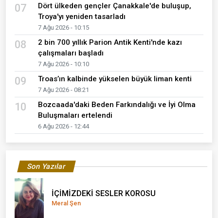
Dört ülkeden gençler Çanakkale'de buluşup,
07
Troya'yı yeniden tasarladı
7 Ağu 2026 - 10:15
2 bin 700 yıllık Parion Antik Kenti'nde kazı
08
çalışmaları başladı
7 Ağu 2026 - 10:10
Troas’ın kalbinde yükselen büyük liman kenti
09
7 Ağu 2026 - 08:21
Bozcaada'daki Beden Farkındalığı ve İyi Olma
10
Buluşmaları ertelendi
6 Ağu 2026 - 12:44
Son Yazılar
İÇİMİZDEKİ SESLER KOROSU
Meral Şen