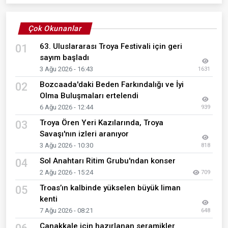
Çok Okunanlar
63. Uluslararası Troya Festivali için geri
01
sayım başladı
3 Ağu 2026 - 16:43
1631
Bozcaada'daki Beden Farkındalığı ve İyi
02
Olma Buluşmaları ertelendi
6 Ağu 2026 - 12:44
939
Troya Ören Yeri Kazılarında, Troya
03
Savaşı'nın izleri aranıyor
3 Ağu 2026 - 10:30
818
Sol Anahtarı Ritim Grubu'ndan konser
04
2 Ağu 2026 - 15:24
709
Troas’ın kalbinde yükselen büyük liman
05
kenti
7 Ağu 2026 - 08:21
648
Çanakkale için hazırlanan seramikler