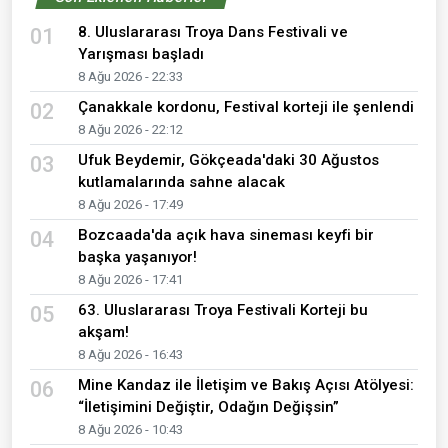
8. Uluslararası Troya Dans Festivali ve
01
Yarışması başladı
8 Ağu 2026 - 22:33
Çanakkale kordonu, Festival korteji ile şenlendi
02
8 Ağu 2026 - 22:12
Ufuk Beydemir, Gökçeada'daki 30 Ağustos
03
kutlamalarında sahne alacak
8 Ağu 2026 - 17:49
Bozcaada'da açık hava sineması keyfi bir
04
başka yaşanıyor!
8 Ağu 2026 - 17:41
63. Uluslararası Troya Festivali Korteji bu
05
akşam!
8 Ağu 2026 - 16:43
Mine Kandaz ile İletişim ve Bakış Açısı Atölyesi:
06
“İletişimini Değiştir, Odağın Değişsin”
8 Ağu 2026 - 10:43