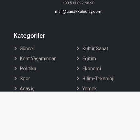
+90 533 022 68 98
mail@canakkaleolay.com
Kategoriler
Güncel
Kültür Sanat
Kent Yaşamından
Eğitim
Politika
Ekonomi
Spor
Bilim-Teknoloji
Asayiş
Yemek
Yaşam
Ulusal Haberler
Sağlık
Dış Haberler
Çevre-Tarım