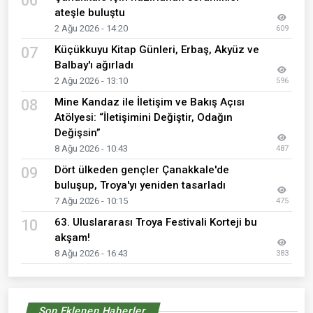
06
ateşle buluştu
2 Ağu 2026 - 14:20
609
Küçükkuyu Kitap Günleri, Erbaş, Akyüz ve
07
Balbay'ı ağırladı
2 Ağu 2026 - 13:10
596
Mine Kandaz ile İletişim ve Bakış Açısı
08
Atölyesi: “İletişimini Değiştir, Odağın
Değişsin”
8 Ağu 2026 - 10:43
487
Dört ülkeden gençler Çanakkale'de
09
buluşup, Troya'yı yeniden tasarladı
7 Ağu 2026 - 10:15
475
63. Uluslararası Troya Festivali Korteji bu
10
akşam!
8 Ağu 2026 - 16:43
383
Son Eklenen Haberler