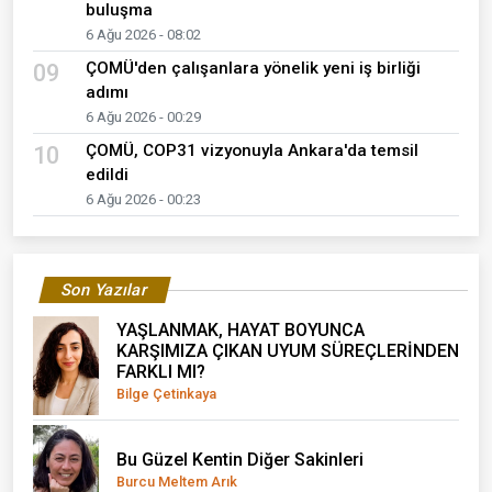
buluşma
6 Ağu 2026 - 08:02
ÇOMÜ'den çalışanlara yönelik yeni iş birliği
09
adımı
6 Ağu 2026 - 00:29
ÇOMÜ, COP31 vizyonuyla Ankara'da temsil
10
edildi
6 Ağu 2026 - 00:23
Son Yazılar
YAŞLANMAK, HAYAT BOYUNCA
KARŞIMIZA ÇIKAN UYUM SÜREÇLERİNDEN
FARKLI MI?
Bilge Çetinkaya
Bu Güzel Kentin Diğer Sakinleri
Burcu Meltem Arık