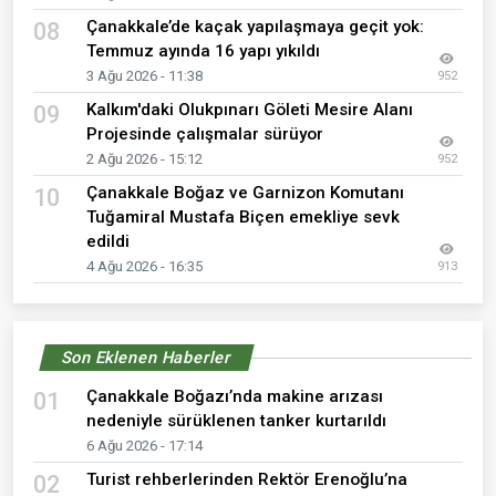
Çanakkale’de kaçak yapılaşmaya geçit yok:
08
Temmuz ayında 16 yapı yıkıldı
3 Ağu 2026 - 11:38
952
Kalkım'daki Olukpınarı Göleti Mesire Alanı
09
Projesinde çalışmalar sürüyor
2 Ağu 2026 - 15:12
952
Çanakkale Boğaz ve Garnizon Komutanı
10
Tuğamiral Mustafa Biçen emekliye sevk
edildi
4 Ağu 2026 - 16:35
913
Son Eklenen Haberler
Çanakkale Boğazı’nda makine arızası
01
nedeniyle sürüklenen tanker kurtarıldı
6 Ağu 2026 - 17:14
Turist rehberlerinden Rektör Erenoğlu’na
02