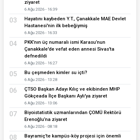
ziyaret
6 Ağu 2026 - 16:39
Hayatını kaybeden Y.T., Çanakkale MAE Devlet
03
Hastanesi'nin ilk bebeğiymiş
6 Ağu 2026 - 16:33
PKK’nın üç numaralı ismi Karasu’nun
04
Çanakkale'de vefat eden annesi Sivas’ta
defnedildi
6 Ağu 2026 - 16:27
Bu çeşmeden kimler su içti?
05
6 Ağu 2026 - 13:28
ÇTSO Başkan Adayı Kılıç ve ekibinden MHP
06
Gökçeada İlçe Başkanı Aylı'ya ziyaret
6 Ağu 2026 - 13:06
Biyoistatistik uzmanlarından ÇOMÜ Rektörü
07
Erenoğlu’na ziyaret
6 Ağu 2026 - 08:18
Bayramiç’te kampüs-köy projesi için önemli
08