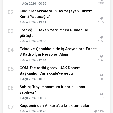
4 Ağu 2026 - 00:26
2254
Kılıç "Çanakkale'yi 12 Ay Yaşayan Turizm
02
Kenti Yapacağız"
1 Ağu 2026 - 13:11
1972
Erenoğlu, Bakan Yardımcısı Gümen ile
03
görüştü
7 Ağu 2026 - 09:00
1950
Ezine ve Çanakkale'de İş Arayanlara Fırsat:
04
3 Kadro İçin Personel Alımı
3 Ağu 2026 - 12:14
1868
ÇOMÜ’de tarihi görev! ÜAK Dönem
05
Başkanlığı Çanakkale’ye geçti
1 Ağu 2026 - 10:00
1583
Şahin; "Köy imamımıza itibar suikastı
06
yapılıyor"
1 Ağu 2026 - 00:07
1348
Kaşdemir’den Ankara’da kritik temaslar!
07
1 Ağu 2026 - 00:26
1192