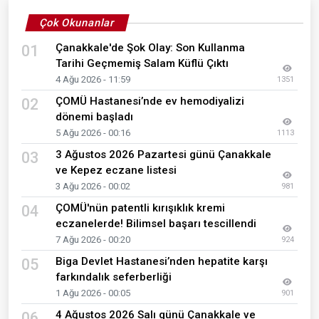
Çok Okunanlar
Çanakkale'de Şok Olay: Son Kullanma
01
Tarihi Geçmemiş Salam Küflü Çıktı
4 Ağu 2026 - 11:59
1351
ÇOMÜ Hastanesi’nde ev hemodiyalizi
02
dönemi başladı
5 Ağu 2026 - 00:16
1113
3 Ağustos 2026 Pazartesi günü Çanakkale
03
ve Kepez eczane listesi
3 Ağu 2026 - 00:02
981
ÇOMÜ'nün patentli kırışıklık kremi
04
eczanelerde! Bilimsel başarı tescillendi
7 Ağu 2026 - 00:20
924
Biga Devlet Hastanesi’nden hepatite karşı
05
farkındalık seferberliği
1 Ağu 2026 - 00:05
901
4 Ağustos 2026 Salı günü Çanakkale ve
06