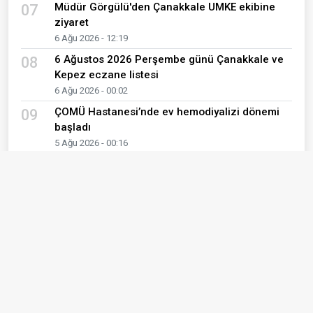
Müdür Görgülü'den Çanakkale UMKE ekibine
07
ziyaret
6 Ağu 2026 - 12:19
6 Ağustos 2026 Perşembe günü Çanakkale ve
08
Kepez eczane listesi
6 Ağu 2026 - 00:02
ÇOMÜ Hastanesi’nde ev hemodiyalizi dönemi
09
başladı
5 Ağu 2026 - 00:16
Mobil Kanser Tarama Aracı Bayramiç'te
10
5 Ağu 2026 - 00:05
Son Yazılar
İÇİMİZDEKİ SESLER KOROSU
Meral Şen