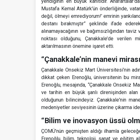
yendiğinin en büyük kanıtıdır. Anafartalar
Mustafa Kemal Atatürk'ün önderliğinde, vata
değil, ölmeyi emrediyorum!’ emrinin yankılandığ
destanı bırakmıştır” şeklinde ifade ederek,
alınamayacağının ve bağımsızlığından taviz 
noktası olduğunu, Çanakkale’de verilen mü
aktarılmasının önemine işaret etti.
“Çanakkale’nin manevi miras
Çanakkale Onsekiz Mart Üniversitesi’nin adın
dikkat çeken Erenoğlu, üniversitenin bu miras
Erenoğlu, mesajında, “Çanakkale Onsekiz Mart
ve tarihin en büyük şanlı direnişinden ala
olduğunun bilincindeyiz. Çanakkale'nin man
medeniyetler seviyesinin üzerine çıkarma ideali
“Bilim ve inovasyon üssü olma
ÇOMÜ’nün geçmişten aldığı ilhamla geleceğe
Erenoğlu, bilim, teknoloji, sanat ve eğitim al