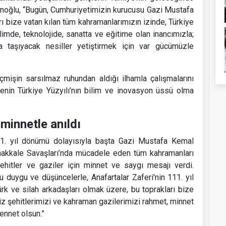
Erenoğlu, “Bugün, Cumhuriyetimizin kurucusu Gazi Mustafa
ı bize vatan kılan tüm kahramanlarımızın izinde, Türkiye
imde, teknolojide, sanatta ve eğitime olan inancımızla;
 taşıyacak nesiller yetiştirmek için var gücümüzle
mişin sarsılmaz ruhundan aldığı ilhamla çalışmalarını
enin Türkiye Yüzyılı’nın bilim ve inovasyon üssü olma
 minnetle anıldı
111. yıl dönümü dolayısıyla başta Gazi Mustafa Kemal
anakkale Savaşları’nda mücadele eden tüm kahramanları
hitler ve gaziler için minnet ve saygı mesajı verdi.
 duygu ve düşüncelerle, Anafartalar Zaferi'nin 111. yıl
 ve silah arkadaşları olmak üzere, bu toprakları bize
iz şehitlerimizi ve kahraman gazilerimizi rahmet, minnet
ennet olsun.”