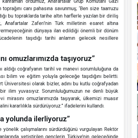
'da kahraman ordumuz, Anafartalar Grup Komutanı Gazi
n toprağını canı pahasına savunmuş; ‘Ben size taarruzu
ı bu topraklarda tarihe altın harflerle yazılan bir diriliş
 Anafartalar Zaferi’nin Türk milletinin esaret altına
vermeyeceğinin dünyaya ilan edildiği önemli bir dönüm
cadelenin taşıdığı tarihi anlamın gelecek nesillere
ını omuzlarımızda taşıyoruz”
ı aldığı coğrafyanın tarihî ve manevi sorumluluğuna da
ı bilim ve eğitim yoluyla geleceğe taşıdığını belirtti.
 Üniversitesi olarak bizler, adını bu kutlu coğrafyadan
n bir ilim yuvasıyız. Sorumluluğumuzun ne denli büyük
evi mirasını omuzlarımızda taşıyarak, ülkemizi muasır
ni kararlılıkla sürdürüyoruz.” ifadelerini kullandı.
 yolunda ilerliyoruz”
 yönelik çalışmalarını sürdürdüğünü vurgulayan Rektör
anlarında yetiştirilen gençlerin Türkiye’nin geleceğinde