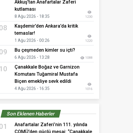
Akkuş'tan Anafartalar Zaferi
kutlaması
8 Ağu 2026 - 18:35
1230
Kaşdemir’den Ankara’da kritik
08
temaslar!
1 Ağu 2026 - 00:26
1220
Bu çeşmeden kimler su içti?
09
6 Ağu 2026 - 13:28
1088
Çanakkale Boğaz ve Garnizon
10
Komutanı Tuğamiral Mustafa
Biçen emekliye sevk edildi
4 Ağu 2026 - 16:35
1016
Son Eklenen Haberler
Anafartalar Zaferi’nin 111. yılında
01
ÇOMÜ’den güçlü mesaj: “Çanakkale