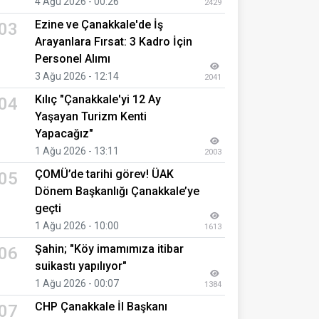
4 Ağu 2026 - 00:26
2429
Ezine ve Çanakkale'de İş
03
Arayanlara Fırsat: 3 Kadro İçin
Personel Alımı
3 Ağu 2026 - 12:14
2041
Kılıç "Çanakkale'yi 12 Ay
04
Yaşayan Turizm Kenti
Yapacağız"
1 Ağu 2026 - 13:11
2003
ÇOMÜ’de tarihi görev! ÜAK
05
Dönem Başkanlığı Çanakkale’ye
geçti
1 Ağu 2026 - 10:00
1613
Şahin; "Köy imamımıza itibar
06
suikastı yapılıyor"
1 Ağu 2026 - 00:07
1384
CHP Çanakkale İl Başkanı
07