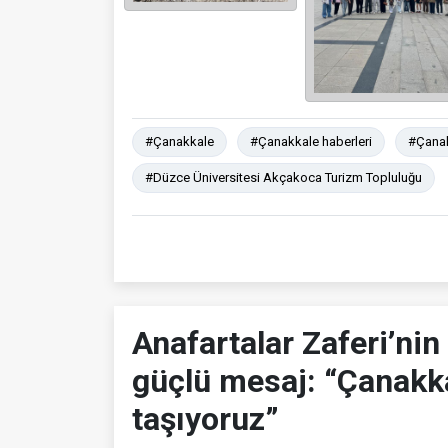
#Çanakkale
#Çanakkale haberleri
#Çanak
#Düzce Üniversitesi Akçakoca Turizm Topluluğu
Anafartalar Zaferi’ni
güçlü mesaj: “Çanakk
taşıyoruz”