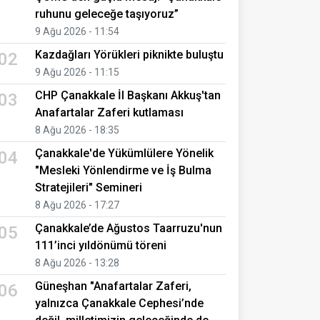
ruhunu geleceğe taşıyoruz”
9 Ağu 2026 - 11:54
Kazdağları Yörükleri piknikte buluştu
02
9 Ağu 2026 - 11:15
CHP Çanakkale İl Başkanı Akkuş'tan
03
Anafartalar Zaferi kutlaması
8 Ağu 2026 - 18:35
Çanakkale'de Yükümlülere Yönelik
04
"Mesleki Yönlendirme ve İş Bulma
Stratejileri" Semineri
8 Ağu 2026 - 17:27
Çanakkale’de Ağustos Taarruzu'nun
05
111’inci yıldönümü töreni
8 Ağu 2026 - 13:28
Güneşhan "Anafartalar Zaferi,
06
yalnızca Çanakkale Cephesi’nde