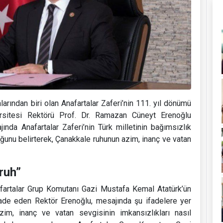
arından biri olan Anafartalar Zaferi’nin 111. yıl dönümü
rsitesi Rektörü Prof. Dr. Ramazan Cüneyt Erenoğlu
ında Anafartalar Zaferi’nin Türk milletinin bağımsızlık
uğunu belirterek, Çanakkale ruhunun azim, inanç ve vatan
ruh”
afartalar Grup Komutanı Gazi Mustafa Kemal Atatürk’ün
fade eden Rektör Erenoğlu, mesajında şu ifadelere yer
azim, inanç ve vatan sevgisinin imkansızlıkları nasıl