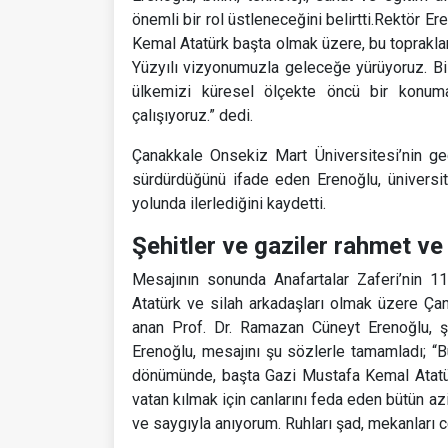
önemli bir rol üstleneceğini belirtti.Rektör 
Kemal Atatürk başta olmak üzere, bu topraklar
Yüzyılı vizyonumuzla geleceğe yürüyoruz. Bil
ülkemizi küresel ölçekte öncü bir konuma
çalışıyoruz.” dedi.
Çanakkale Onsekiz Mart Üniversitesi’nin geç
sürdürdüğünü ifade eden Erenoğlu, üniversit
yolunda ilerlediğini kaydetti.
Şehitler ve gaziler rahmet ve
Mesajının sonunda Anafartalar Zaferi’nin 
Atatürk ve silah arkadaşları olmak üzere Ç
anan Prof. Dr. Ramazan Cüneyt Erenoğlu, şe
Erenoğlu, mesajını şu sözlerle tamamladı; “Bu
dönümünde, başta Gazi Mustafa Kemal Atatürk
vatan kılmak için canlarını feda eden bütün az
ve saygıyla anıyorum. Ruhları şad, mekanları c