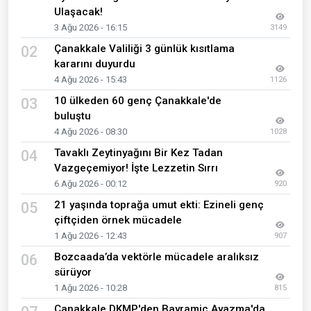
Ulaşacak!
3 Ağu 2026 - 16:15
3149
Çanakkale Valiliği 3 günlük kısıtlama
02
kararını duyurdu
4 Ağu 2026 - 15:43
1126
10 ülkeden 60 genç Çanakkale'de
03
buluştu
4 Ağu 2026 - 08:30
1028
Tavaklı Zeytinyağını Bir Kez Tadan
04
Vazgeçemiyor! İşte Lezzetin Sırrı
6 Ağu 2026 - 00:12
920
21 yaşında toprağa umut ekti: Ezineli genç
05
çiftçiden örnek mücadele
1 Ağu 2026 - 12:43
907
Bozcaada’da vektörle mücadele aralıksız
06
sürüyor
1 Ağu 2026 - 10:28
815
Çanakkale DKMP'den Bayramiç Ayazma'da