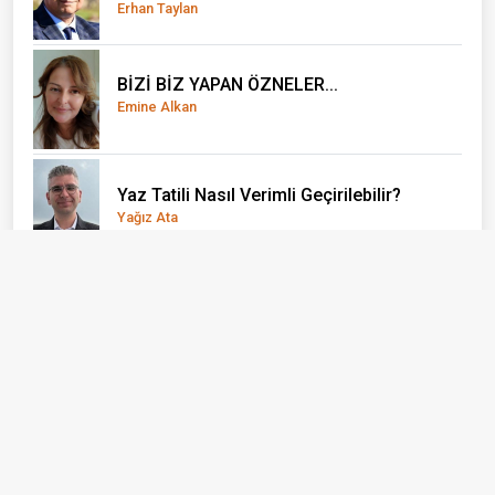
Erhan Taylan
BİZİ BİZ YAPAN ÖZNELER...
Emine Alkan
Yaz Tatili Nasıl Verimli Geçirilebilir?
Yağız Ata
El Nino önce çocukları vuruyor
Doç. Dr. Olcay Uçak