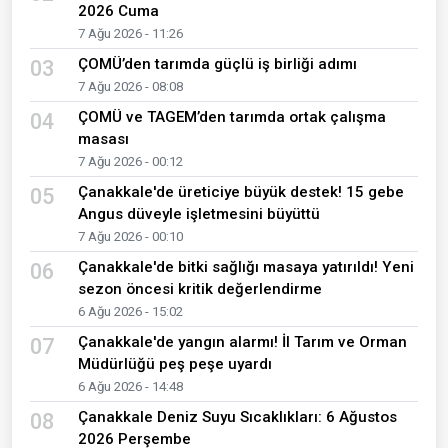
2026 Cuma
7 Ağu 2026 - 11:26
ÇOMÜ’den tarımda güçlü iş birliği adımı
03
7 Ağu 2026 - 08:08
ÇOMÜ ve TAGEM’den tarımda ortak çalışma
04
masası
7 Ağu 2026 - 00:12
Çanakkale'de üreticiye büyük destek! 15 gebe
05
Angus düveyle işletmesini büyüttü
7 Ağu 2026 - 00:10
Çanakkale'de bitki sağlığı masaya yatırıldı! Yeni
06
sezon öncesi kritik değerlendirme
6 Ağu 2026 - 15:02
Çanakkale'de yangın alarmı! İl Tarım ve Orman
07
Müdürlüğü peş peşe uyardı
6 Ağu 2026 - 14:48
Çanakkale Deniz Suyu Sıcaklıkları: 6 Ağustos
08
2026 Perşembe