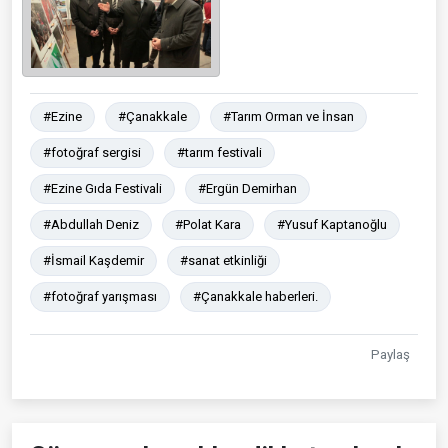
#Ezine
#Çanakkale
#Tarım Orman ve İnsan
#fotoğraf sergisi
#tarım festivali
#Ezine Gıda Festivali
#Ergün Demirhan
#Abdullah Deniz
#Polat Kara
#Yusuf Kaptanoğlu
#İsmail Kaşdemir
#sanat etkinliği
#fotoğraf yarışması
#Çanakkale haberleri.
Paylaş