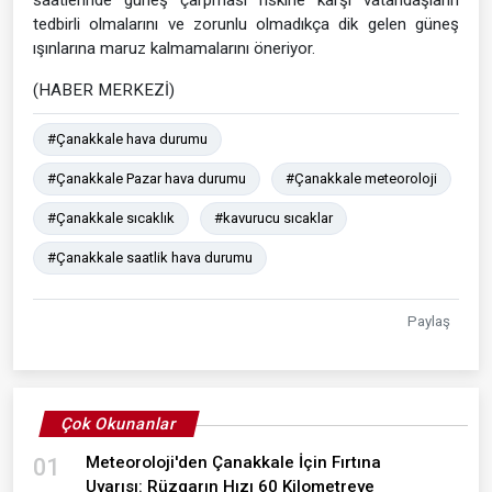
saatlerinde güneş çarpması riskine karşı vatandaşların
tedbirli olmalarını ve zorunlu olmadıkça dik gelen güneş
ışınlarına maruz kalmamalarını öneriyor.
(HABER MERKEZİ)
#Çanakkale hava durumu
#Çanakkale Pazar hava durumu
#Çanakkale meteoroloji
#Çanakkale sıcaklık
#kavurucu sıcaklar
#Çanakkale saatlik hava durumu
Paylaş
Çok Okunanlar
Meteoroloji'den Çanakkale İçin Fırtına
01
Uyarısı: Rüzgarın Hızı 60 Kilometreye