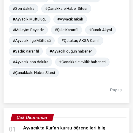
#Son dakika
#Çanakkale Haber Sitesi
#Ayvacık Müftülüğü
#Ayvacık nikâh
#Mülayim Bayındır
#Şule Karanfil
#Burak Akyol
#Ayvacık İlçe Müftüsü
#Çataltaş AKSA Camii
#Sadık Karanfil
#Ayvacık düğün haberleri
#Ayvacık son dakika
#Çanakkale evlilik haberleri
#Çanakkale Haber Sitesi
Paylaş
Çok Okunanlar
Ayvacık’ta Kur’an kursu öğrencileri bilgi
01