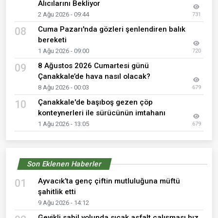
Alıcılarını Bekliyor
2 Ağu 2026 - 09:44
731
Cuma Pazarı'nda gözleri şenlendiren balık
08
bereketi
1 Ağu 2026 - 09:00
720
8 Ağustos 2026 Cumartesi günü
09
Çanakkale’de hava nasıl olacak?
8 Ağu 2026 - 00:03
679
Çanakkale'de başıboş gezen çöp
10
konteynerleri ile sürücünün imtahanı
1 Ağu 2026 - 13:05
679
Son Eklenen Haberler
Ayvacık’ta genç çiftin mutluluğuna müftü
01
şahitlik etti
9 Ağu 2026 - 14:12
Geyikli sahil yolunda sıcak asfalt çalışması hız