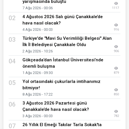
yarışmasında buluştu
7 Ağu 2026 - 00:06
1117
4 Ağustos 2026 Salı günü Çanakkale’de
02
hava nasıl olacak?
4 Ağu 2026 - 00:03
916
Türkiye'de "Mavi Su Verimliliği Belgesi" Alan
03
İlk İl Belediyesi Çanakkale Oldu
2 Ağu 2026 - 10:26
906
Gökçeada’dan İstanbul Üniversitesi’nde
04
önemli buluşma
1 Ağu 2026 - 09:30
879
Yol ortasındaki çukurlarla imtihanımız
05
bitmiyor!
8 Ağu 2026 - 17:22
850
3 Ağustos 2026 Pazartesi günü
06
Çanakkale’de hava nasıl olacak?
3 Ağu 2026 - 00:03
782
26 Yıllık El Emeği Takılar Tarla Sokak'ta
07