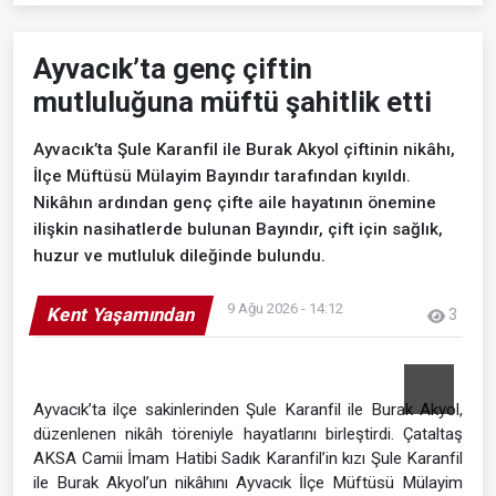
Ayvacık’ta genç çiftin
mutluluğuna müftü şahitlik etti
Ayvacık’ta Şule Karanfil ile Burak Akyol çiftinin nikâhı,
İlçe Müftüsü Mülayim Bayındır tarafından kıyıldı.
Nikâhın ardından genç çifte aile hayatının önemine
ilişkin nasihatlerde bulunan Bayındır, çift için sağlık,
huzur ve mutluluk dileğinde bulundu.
9 Ağu 2026 - 14:12
Kent Yaşamından
3
Ayvacık’ta ilçe sakinlerinden Şule Karanfil ile Burak Akyol,
düzenlenen nikâh töreniyle hayatlarını birleştirdi. Çataltaş
AKSA Camii İmam Hatibi Sadık Karanfil’in kızı Şule Karanfil
ile Burak Akyol’un nikâhını Ayvacık İlçe Müftüsü Mülayim