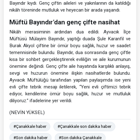
Bayındır kıydı. Genç çiftin aileleri ve yakınlarının da katıldığı
nikâh töreninde mutluluk ve heyecan bir arada yaşandı.
Müftü Bayındır’dan genç çifte nasihat
Nikâh merasiminin ardından dua edildi. Ayvacık İlçe
Müftüsü Mülayim Bayındır, yaptığı duada Şule Karanfil ve
Burak Akyol çiftine bir ömür boyu sağlık, huzur ve saadet
temennisinde bulundu. Bayındır, dua sonrasında genç çiftle
kısa bir sohbet gerçekleştirerek evliliğin ve aile kurumunun
önemine değindi. Genç çifte aile hayatında karşılıklı anlayış,
sevgi ve huzurun önemine ilişkin nasihatlerde bulundu.
Ayvacık Müftülüğü tarafından yapılan paylaşımda ise yeni
evli çifte tebrik mesajı iletilerek, “Yeni evli çiftimizi tebrik
ediyor, kendilerine ömür boyu sağlık, huzur ve mutluluk
diliyoruz.” ifadelerine yer verildi.
(NEVİN YÜKSEL)
#Çanakkale haber
#Çanakkale son dakika haber
#Son dakika haber
#Son dakika Çanakkale