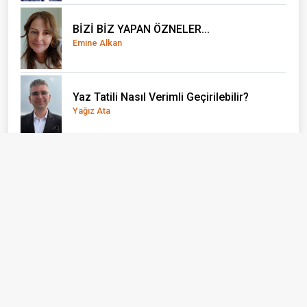
BİZİ BİZ YAPAN ÖZNELER...
Emine Alkan
Yaz Tatili Nasıl Verimli Geçirilebilir?
Yağız Ata
El Nino önce çocukları vuruyor
Doç. Dr. Olcay Uçak