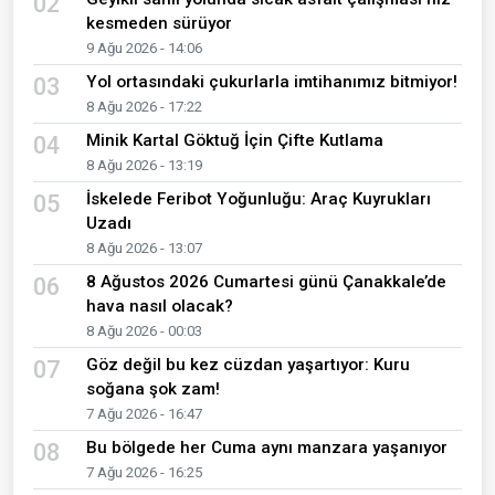
02
kesmeden sürüyor
9 Ağu 2026 - 14:06
Yol ortasındaki çukurlarla imtihanımız bitmiyor!
03
8 Ağu 2026 - 17:22
Minik Kartal Göktuğ İçin Çifte Kutlama
04
8 Ağu 2026 - 13:19
İskelede Feribot Yoğunluğu: Araç Kuyrukları
05
Uzadı
8 Ağu 2026 - 13:07
8 Ağustos 2026 Cumartesi günü Çanakkale’de
06
hava nasıl olacak?
8 Ağu 2026 - 00:03
Göz değil bu kez cüzdan yaşartıyor: Kuru
07
soğana şok zam!
7 Ağu 2026 - 16:47
Bu bölgede her Cuma aynı manzara yaşanıyor
08
7 Ağu 2026 - 16:25