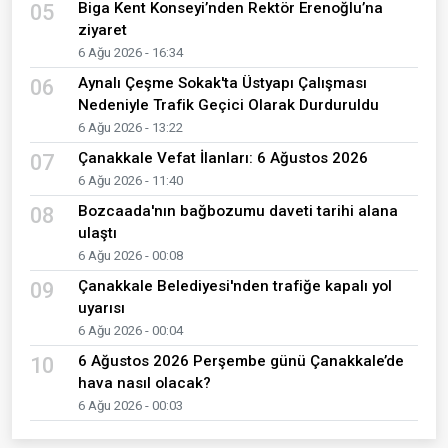
Biga Kent Konseyi’nden Rektör Erenoğlu’na
05
ziyaret
6 Ağu 2026 - 16:34
Aynalı Çeşme Sokak'ta Üstyapı Çalışması
06
Nedeniyle Trafik Geçici Olarak Durduruldu
6 Ağu 2026 - 13:22
Çanakkale Vefat İlanları: 6 Ağustos 2026
07
6 Ağu 2026 - 11:40
Bozcaada'nın bağbozumu daveti tarihi alana
08
ulaştı
6 Ağu 2026 - 00:08
Çanakkale Belediyesi'nden trafiğe kapalı yol
09
uyarısı
6 Ağu 2026 - 00:04
6 Ağustos 2026 Perşembe günü Çanakkale’de
10
hava nasıl olacak?
6 Ağu 2026 - 00:03