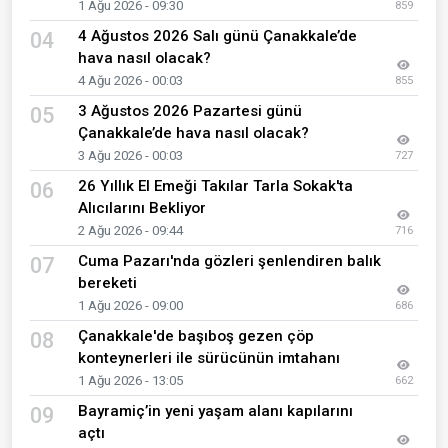
1 Ağu 2026 - 09:30
859
4 Ağustos 2026 Salı günü Çanakkale’de
04
hava nasıl olacak?
4 Ağu 2026 - 00:03
855
3 Ağustos 2026 Pazartesi günü
05
Çanakkale’de hava nasıl olacak?
3 Ağu 2026 - 00:03
727
26 Yıllık El Emeği Takılar Tarla Sokak'ta
06
Alıcılarını Bekliyor
2 Ağu 2026 - 09:44
716
Cuma Pazarı'nda gözleri şenlendiren balık
07
bereketi
1 Ağu 2026 - 09:00
686
Çanakkale'de başıboş gezen çöp
08
konteynerleri ile sürücünün imtahanı
1 Ağu 2026 - 13:05
662
Bayramiç’in yeni yaşam alanı kapılarını
09
açtı