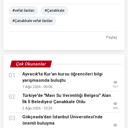
#vefat ilanları
#Çanakkale
#Çanakkale vefat ilanları
Paylaş
Çok Okunanlar
Ayvacık’ta Kur’an kursu öğrencileri bilgi
01
yarışmasında buluştu
7 Ağu 2026 - 00:06
907
Türkiye'de "Mavi Su Verimliliği Belgesi" Alan
02
İlk İl Belediyesi Çanakkale Oldu
2 Ağu 2026 - 10:26
886
Gökçeada’dan İstanbul Üniversitesi’nde
03
önemli buluşma