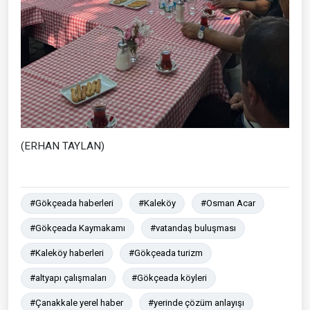
(ERHAN TAYLAN)
#Gökçeada haberleri
#Kaleköy
#Osman Acar
#Gökçeada Kaymakamı
#vatandaş buluşması
#Kaleköy haberleri
#Gökçeada turizm
#altyapı çalışmaları
#Gökçeada köyleri
#Çanakkale yerel haber
#yerinde çözüm anlayışı