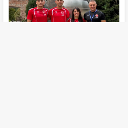
Fotoğrafta, Uğurcan Özer, Tahir Erdemir ve Kübra
Dere, Antrenör Mert Onaran.
Tahir, spordaki başarısını hem bireysel hem de toplumsal
bir başarı, bir değer olarak kabul ediyor ve önemsiyor;