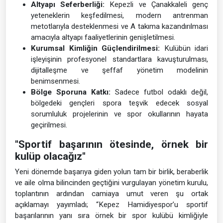
Altyapı Seferberliği:
Kepezli ve Çanakkaleli genç
yeteneklerin keşfedilmesi, modern antrenman
metotlarıyla desteklenmesi ve A takıma kazandırılması
amacıyla altyapı faaliyetlerinin genişletilmesi.
Kurumsal Kimliğin Güçlendirilmesi:
Kulübün idari
işleyişinin profesyonel standartlara kavuşturulması,
dijitalleşme ve şeffaf yönetim modelinin
benimsenmesi.
Bölge Sporuna Katkı:
Sadece futbol odaklı değil,
bölgedeki gençleri spora teşvik edecek sosyal
sorumluluk projelerinin ve spor okullarının hayata
geçirilmesi.
"Sportif başarının ötesinde, örnek bir
kulüp olacağız"
Yeni dönemde başarıya giden yolun tam bir birlik, beraberlik
ve aile olma bilincinden geçtiğini vurgulayan yönetim kurulu,
toplantının ardından camiaya umut veren şu ortak
açıklamayı yayımladı; “Kepez Hamidiyespor’u sportif
başarılarının yanı sıra örnek bir spor kulübü kimliğiyle