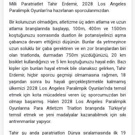
Milli Paratriatlet Tahir Erdemir, 2028 Los Angeles
Paralimpik Oyunları’na hazırlanan sporcularımızdan.
Bir kolunuzun olmadığını, atletizme üç adım atlama ve uzun
atlama branşlarında başlayıp, 100m, 400m ve 1500m
koştuğunuzu sonrasında duatlon ile potansiyelinizi aşma
çabanıza devam ettiğinizi düşünün. Bunlar da yetmeyince
uzun soluklu bir çaba gerektiren ve en zor branşlardan biri
olan triatlonda, durmadan 750m yüzdüğünüzü, 20 km
bisiklet kullandığınızı ve 5 km koştuğunuzu hayal edin. Bazı
kişiler için bunları hayal etmek bile olanaksız gelirken, Tahir
Erdemir, hiçbir sporcu geçmişi olmamasına rağmen, 18
yaşından sonra bu hayali gerçekleştirmekle kalmamış
ülkemizi 2028 Los Angeles Paralimpik Oyunları’nda temsil
etmek için kota mücadelesi veren üç sporcumuzdan biri
olmayı başarmış. Halen 2028 Los Angeles Paralimpik
Oyunlarına Para Atletizm Triatlon branşında Türkiye’yi
temsil etmek ve yeni madalyalar kazanabilmek için sıkı
antrenmanlar yapıyor.
Tahir şu anda paratriatlon Dünya sıralamasında ilk 19