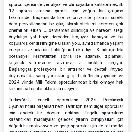
sporcu içerisinde yer alıyor ve olimpiyatlara katılabilmek, ilk
12 sporcu arasına girmek için yoğun bir çalışma
takviminde. Başarısında lise ve üniversite yıllarının sürekli
ders periyotlarından bir çıkış olarak atletizmi görmesi çok
önemli bir etken. O, derslerden sıkıldıkça ve hareket isteği
duydukça yol bayır demeden koşuyor, koşuyor ve bu
koşularda kendi kimliğine ulaşan yolu, aynı zamanda yaşam
enerjisini ve anlamını bulduğunu fark ediyor. Kendi içindeki
potansiyeli keşfettikten sonra ise atlamak, zıplamak,
koşmak yetmeyince yüzmeye ve bisiklete geçiyor.
Başlangıçta profesyonel bir antrenör ve destek ihtiyacı
duymasa da şampiyonluklar gelip hedefler büyüyünce ve
2024 yılında Milli Takım sporcularından birisi olmaya hak
kazanınca bu olanaklara da ulaşıyor.
Türkiye’deki engelli sporcuların 2024 Paralimpik
Oyunları’ndaki başarıları hem Tahir için hem diğer sporcular
için önemli bir dönüm noktası. Engelli sporcuların
kazandıkları madalyalar gelecek yılların olimpiyatları için
değerli bir motivasyon ve genç sporcular için de rol model