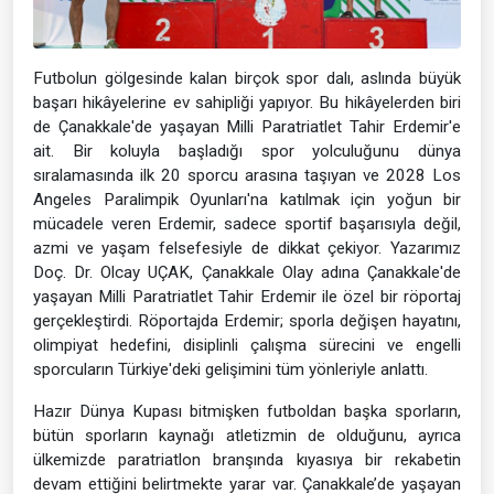
Futbolun gölgesinde kalan birçok spor dalı, aslında büyük
başarı hikâyelerine ev sahipliği yapıyor. Bu hikâyelerden biri
de Çanakkale'de yaşayan Milli Paratriatlet Tahir Erdemir'e
ait. Bir koluyla başladığı spor yolculuğunu dünya
sıralamasında ilk 20 sporcu arasına taşıyan ve 2028 Los
Angeles Paralimpik Oyunları'na katılmak için yoğun bir
mücadele veren Erdemir, sadece sportif başarısıyla değil,
azmi ve yaşam felsefesiyle de dikkat çekiyor. Yazarımız
Doç. Dr. Olcay UÇAK, Çanakkale Olay adına Çanakkale'de
yaşayan Milli Paratriatlet Tahir Erdemir ile özel bir röportaj
gerçekleştirdi. Röportajda Erdemir; sporla değişen hayatını,
olimpiyat hedefini, disiplinli çalışma sürecini ve engelli
sporcuların Türkiye'deki gelişimini tüm yönleriyle anlattı.
Hazır Dünya Kupası bitmişken futboldan başka sporların,
bütün sporların kaynağı atletizmin de olduğunu, ayrıca
ülkemizde paratriatlon branşında kıyasıya bir rekabetin
devam ettiğini belirtmekte yarar var. Çanakkale’de yaşayan