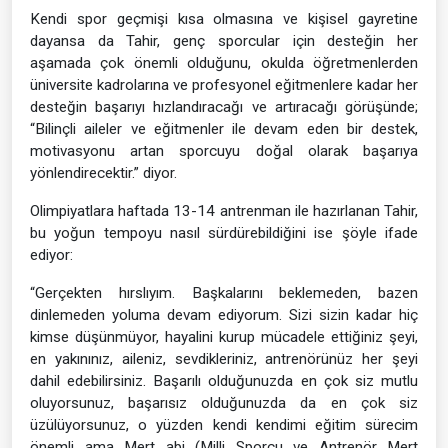
Kendi spor geçmişi kısa olmasına ve kişisel gayretine
dayansa da Tahir, genç sporcular için desteğin her
aşamada çok önemli olduğunu, okulda öğretmenlerden
üniversite kadrolarına ve profesyonel eğitmenlere kadar her
desteğin başarıyı hızlandıracağı ve artıracağı görüşünde;
“Bilinçli aileler ve eğitmenler ile devam eden bir destek,
motivasyonu artan sporcuyu doğal olarak başarıya
yönlendirecektir.” diyor.
Olimpiyatlara haftada 13-14 antrenman ile hazırlanan Tahir,
bu yoğun tempoyu nasıl sürdürebildiğini ise şöyle ifade
ediyor:
“Gerçekten hırslıyım. Başkalarını beklemeden, bazen
dinlemeden yoluma devam ediyorum. Sizi sizin kadar hiç
kimse düşünmüyor, hayalini kurup mücadele ettiğiniz şeyi,
en yakınınız, aileniz, sevdikleriniz, antrenörünüz her şeyi
dahil edebilirsiniz. Başarılı olduğunuzda en çok siz mutlu
oluyorsunuz, başarısız olduğunuzda da en çok siz
üzülüyorsunuz, o yüzden kendi kendimi eğitim sürecim
önemli ama Mert abi (Milli Sporcu ve Antrenör Mert