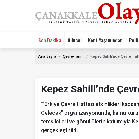
Son Dakika
Güncel
Kent Yaşamından
Polit
Ana Sayfa
Çevre-Tarım
Kepez Sahili’nde Çevre Hafta
Kepez Sahili’nde Çevre
Türkiye Çevre Haftası etkinlikleri kaps
Gelecek" organizasyonunda, kamu kurumla
temsilcileri ve gönüllülerin katılımıyla K
gerçekleştirildi.