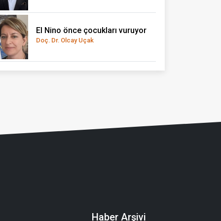
El Nino önce çocukları vuruyor
Doç. Dr. Olcay Uçak
Haber Arşivi