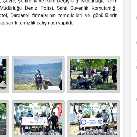
 Çevre, Şehircilik ve İklim Değişikliği Müdürlüğü, Tarım
dürlüğü Deniz Polisi, Sahil Güvenlik Komutanlığı,
l, Dardanel firmalarının temsilcileri ve gönüllülerin
 kapsamlı temizlik çalışması yapıldı.