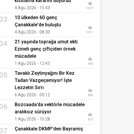
kısıtlama kararını duyurdu
4 Ağu 2026 - 15:43
1027
10 ülkeden 60 genç
03
Çanakkale'de buluştu
4 Ağu 2026 - 08:30
1011
21 yaşında toprağa umut ekti:
04
Ezineli genç çiftçiden örnek
mücadele
1 Ağu 2026 - 12:43
900
Tavaklı Zeytinyağını Bir Kez
05
Tadan Vazgeçemiyor! İşte
Lezzetin Sırrı
6 Ağu 2026 - 00:12
886
Bozcaada’da vektörle mücadele
06
aralıksız sürüyor
1 Ağu 2026 - 10:28
810
Çanakkale DKMP'den Bayramiç
07