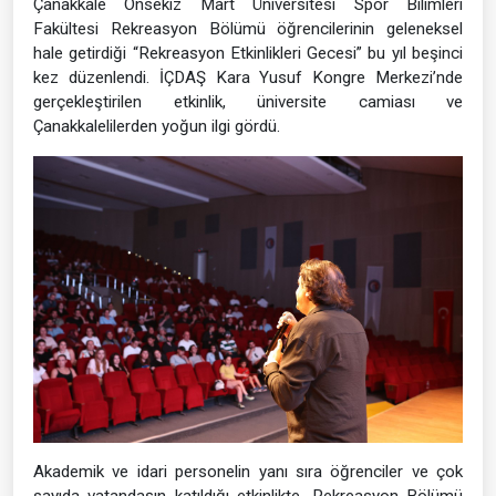
Çanakkale Onsekiz Mart Üniversitesi Spor Bilimleri
Fakültesi Rekreasyon Bölümü öğrencilerinin geleneksel
hale getirdiği “Rekreasyon Etkinlikleri Gecesi” bu yıl beşinci
kez düzenlendi. İÇDAŞ Kara Yusuf Kongre Merkezi’nde
gerçekleştirilen etkinlik, üniversite camiası ve
Çanakkalelilerden yoğun ilgi gördü.
Akademik ve idari personelin yanı sıra öğrenciler ve çok