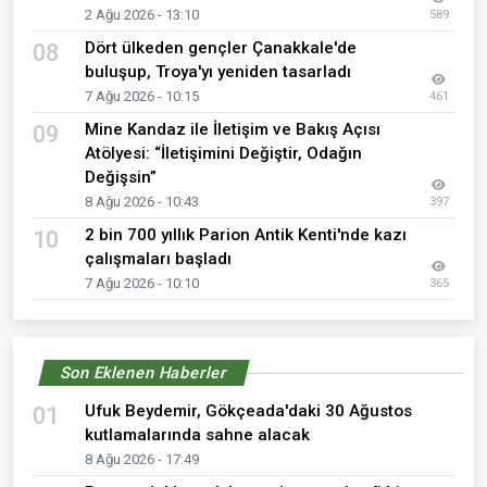
2 Ağu 2026 - 13:10
589
Dört ülkeden gençler Çanakkale'de
08
buluşup, Troya'yı yeniden tasarladı
7 Ağu 2026 - 10:15
461
Mine Kandaz ile İletişim ve Bakış Açısı
09
Atölyesi: “İletişimini Değiştir, Odağın
Değişsin”
8 Ağu 2026 - 10:43
397
2 bin 700 yıllık Parion Antik Kenti'nde kazı
10
çalışmaları başladı
7 Ağu 2026 - 10:10
365
Son Eklenen Haberler
Ufuk Beydemir, Gökçeada'daki 30 Ağustos
01
kutlamalarında sahne alacak
8 Ağu 2026 - 17:49