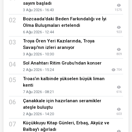
sayım başladı
3 Ağu 2026 - 16:43
1575
Bozcaada'daki Beden Farkındalığı ve İyi
02
Olma Buluşmaları ertelendi
6 Ağu 2026 - 12:44
923
Troya Ören Yeri Kazılarında, Troya
03
Savaşı'nın izleri aranıyor
3 Ağu 2026 - 10:30
809
Sol Anahtarı Ritim Grubu'ndan konser
04
2 Ağu 2026 - 15:24
704
Troas’ın kalbinde yükselen büyük liman
05
kenti
7 Ağu 2026 - 08:21
616
Çanakkale için hazırlanan seramikler
06
ateşle buluştu
2 Ağu 2026 - 14:20
603
Küçükkuyu Kitap Günleri, Erbaş, Akyüz ve
07
Balbay'ı ağırladı