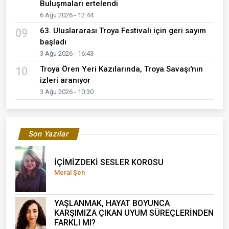
Buluşmaları ertelendi
6 Ağu 2026 - 12:44
63. Uluslararası Troya Festivali için geri sayım
09
başladı
3 Ağu 2026 - 16:43
Troya Ören Yeri Kazılarında, Troya Savaşı'nın
10
izleri aranıyor
3 Ağu 2026 - 10:30
Son Yazılar
İÇİMİZDEKİ SESLER KOROSU
Meral Şen
YAŞLANMAK, HAYAT BOYUNCA
KARŞIMIZA ÇIKAN UYUM SÜREÇLERİNDEN
FARKLI MI?