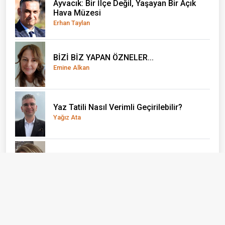
Ayvacık: Bir İlçe Değil, Yaşayan Bir Açık
Hava Müzesi
Erhan Taylan
BİZİ BİZ YAPAN ÖZNELER...
Emine Alkan
Yaz Tatili Nasıl Verimli Geçirilebilir?
Yağız Ata
El Nino önce çocukları vuruyor
Doç. Dr. Olcay Uçak