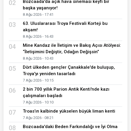
Bozcaada'da açık hava sineması keyfi bir
02
başka yaşanıyor!
8 Ağu 2026 - 17:41
63. Uluslararası Troya Festivali Korteji bu
03
akşam!
8 Ağu 2026 - 16:43
Mine Kandaz ile İletişim ve Bakış Açısı Atölyesi:
04
“İletişimini Değiştir, Odağın Değişsin”
8 Ağu 2026 - 10:43
Dört ülkeden gençler Çanakkale'de buluşup,
05
Troya'yı yeniden tasarladı
7 Ağu 2026 - 10:15
2 bin 700 yıllık Parion Antik Kenti'nde kazı
06
çalışmaları başladı
7 Ağu 2026 - 10:10
Troas’ın kalbinde yükselen büyük liman kenti
07
7 Ağu 2026 - 08:21
Bozcaada'daki Beden Farkındalığı ve İyi Olma
08