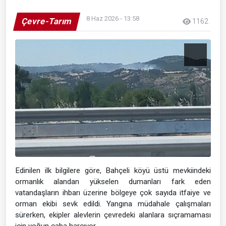
8 Haz 2026 - 13:58
Çevre-Tarım
1162
Edinilen ilk bilgilere göre, Bahçeli köyü üstü mevkiindeki
ormanlık alandan yükselen dumanları fark eden
vatandaşların ihbarı üzerine bölgeye çok sayıda itfaiye ve
orman ekibi sevk edildi. Yangına müdahale çalışmaları
sürerken, ekipler alevlerin çevredeki alanlara sıçramaması
için yoğun çaba harcıyor.