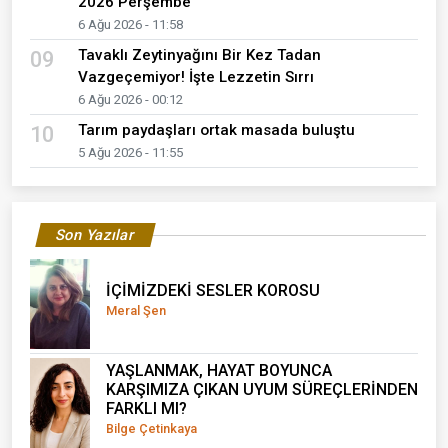
2026 Perşembe
6 Ağu 2026 - 11:58
Tavaklı Zeytinyağını Bir Kez Tadan
09
Vazgeçemiyor! İşte Lezzetin Sırrı
6 Ağu 2026 - 00:12
Tarım paydaşları ortak masada buluştu
10
5 Ağu 2026 - 11:55
Son Yazılar
İÇİMİZDEKİ SESLER KOROSU
Meral Şen
YAŞLANMAK, HAYAT BOYUNCA
KARŞIMIZA ÇIKAN UYUM SÜREÇLERİNDEN
FARKLI MI?
Bilge Çetinkaya