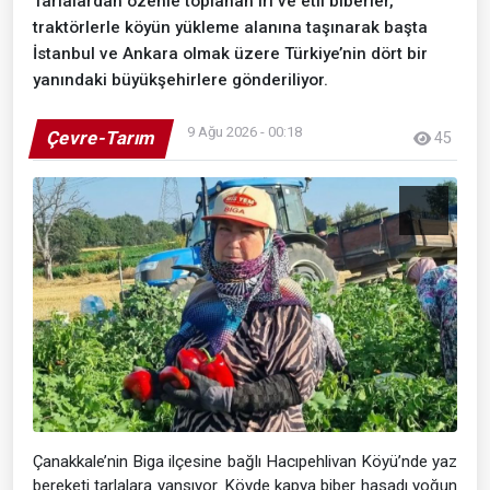
Tarlalardan özenle toplanan iri ve etli biberler,
traktörlerle köyün yükleme alanına taşınarak başta
İstanbul ve Ankara olmak üzere Türkiye’nin dört bir
yanındaki büyükşehirlere gönderiliyor.
9 Ağu 2026 - 00:18
Çevre-Tarım
45
Çanakkale’nin Biga ilçesine bağlı Hacıpehlivan Köyü’nde yaz
bereketi tarlalara yansıyor. Köyde kapya biber hasadı yoğun