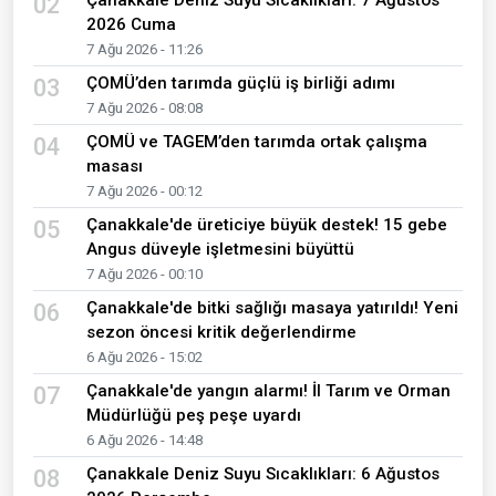
Çanakkale Deniz Suyu Sıcaklıkları: 7 Ağustos
02
2026 Cuma
7 Ağu 2026 - 11:26
ÇOMÜ’den tarımda güçlü iş birliği adımı
03
7 Ağu 2026 - 08:08
ÇOMÜ ve TAGEM’den tarımda ortak çalışma
04
masası
7 Ağu 2026 - 00:12
Çanakkale'de üreticiye büyük destek! 15 gebe
05
Angus düveyle işletmesini büyüttü
7 Ağu 2026 - 00:10
Çanakkale'de bitki sağlığı masaya yatırıldı! Yeni
06
sezon öncesi kritik değerlendirme
6 Ağu 2026 - 15:02
Çanakkale'de yangın alarmı! İl Tarım ve Orman
07
Müdürlüğü peş peşe uyardı
6 Ağu 2026 - 14:48
Çanakkale Deniz Suyu Sıcaklıkları: 6 Ağustos
08