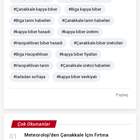
#Çanakkale kapya biber
#Biga kapya biber
#Biga tarım haberleri
#Çanakkale tarım haberleri
#kapya biber hasadı
#kapya biber üretimi
#Hacıpehlivan biber hasadı
#Çanakkale biber üreticileri
#Biga Hacıpehlivan
#kapya biber fiyatları
#Hacıpehlivan tarım
#Çanakkale üretici haberleri
#tarladan sofraya
#kapya biber sevkiyatı
Paylaş
Çok Okunanlar
Meteoroloji'den Çanakkale İçin Fırtına
01