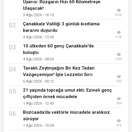
Uyarısı: Rüzgarın Hızı 60 Kilometreye
Ulaşacak!
3 Ağu 2026 - 16:15
3150
Çanakkale Valiliği 3 günlük kısıtlama
02
kararını duyurdu
4 Ağu 2026 - 15:43
1128
10 ülkeden 60 genç Çanakkale'de
03
buluştu
4 Ağu 2026 - 08:30
1030
Tavaklı Zeytinyağını Bir Kez Tadan
04
Vazgeçemiyor! İşte Lezzetin Sırrı
6 Ağu 2026 - 00:12
922
21 yaşında toprağa umut ekti: Ezineli genç
05
çiftçiden örnek mücadele
1 Ağu 2026 - 12:43
909
Bozcaada’da vektörle mücadele aralıksız
06
sürüyor
1 Ağu 2026 - 10:28
816