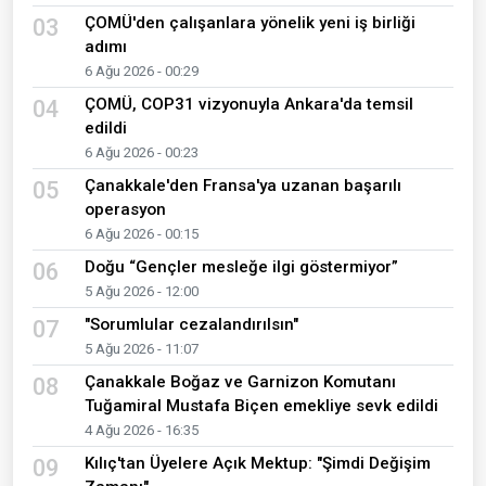
ÇOMÜ'den çalışanlara yönelik yeni iş birliği
03
adımı
6 Ağu 2026 - 00:29
ÇOMÜ, COP31 vizyonuyla Ankara'da temsil
04
edildi
6 Ağu 2026 - 00:23
Çanakkale'den Fransa'ya uzanan başarılı
05
operasyon
6 Ağu 2026 - 00:15
Doğu “Gençler mesleğe ilgi göstermiyor”
06
5 Ağu 2026 - 12:00
"Sorumlular cezalandırılsın"
07
5 Ağu 2026 - 11:07
Çanakkale Boğaz ve Garnizon Komutanı
08
Tuğamiral Mustafa Biçen emekliye sevk edildi
4 Ağu 2026 - 16:35
Kılıç'tan Üyelere Açık Mektup: "Şimdi Değişim
09