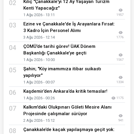
Kılıç "Çanakkale'yi 12 Ay Yaşayan Turizm
02
Kenti Yapacağız"
1 Ağu 2026 - 13:11
1957
Ezine ve Çanakkale'de İş Arayanlara Fırsat:
03
3 Kadro İçin Personel Alımı
3 Ağu 2026 - 12:14
1776
ÇOMÜ’de tarihi görev! ÜAK Dönem
04
Başkanlığı Çanakkale’ye geçti
1 Ağu 2026 - 10:00
1567
Şahin; "Köy imamımıza itibar suikastı
05
yapılıyor"
1 Ağu 2026 - 00:07
1334
Kaşdemir’den Ankara’da kritik temaslar!
06
1 Ağu 2026 - 00:26
1175
Kalkım'daki Olukpınarı Göleti Mesire Alanı
07
Projesinde çalışmalar sürüyor
2 Ağu 2026 - 15:12
941
Çanakkale’de kaçak yapılaşmaya geçit yok:
08