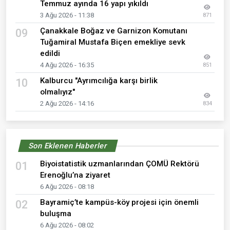
Temmuz ayında 16 yapı yıkıldı
3 Ağu 2026 - 11:38
871
Çanakkale Boğaz ve Garnizon Komutanı
09
Tuğamiral Mustafa Biçen emekliye sevk
edildi
4 Ağu 2026 - 16:35
851
Kalburcu "Ayrımcılığa karşı birlik
10
olmalıyız"
2 Ağu 2026 - 14:16
834
Son Eklenen Haberler
Biyoistatistik uzmanlarından ÇOMÜ Rektörü
01
Erenoğlu’na ziyaret
6 Ağu 2026 - 08:18
Bayramiç’te kampüs-köy projesi için önemli
02
buluşma
6 Ağu 2026 - 08:02