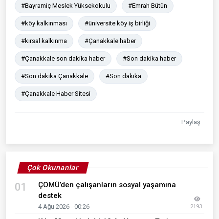
#Bayramiç Meslek Yüksekokulu
#Emrah Bütün
#köy kalkınması
#üniversite köy iş birliği
#kırsal kalkınma
#Çanakkale haber
#Çanakkale son dakika haber
#Son dakika haber
#Son dakika Çanakkale
#Son dakika
#Çanakkale Haber Sitesi
Paylaş
Çok Okunanlar
ÇOMÜ’den çalışanların sosyal yaşamına
01
destek
4 Ağu 2026 - 00:26
2193