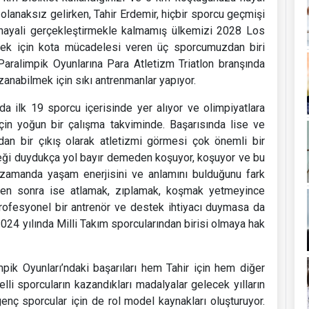
e olanaksız gelirken, Tahir Erdemir, hiçbir sporcu geçmişi
ayali gerçekleştirmekle kalmamış ülkemizi 2028 Los
mek için kota mücadelesi veren üç sporcumuzdan biri
ralimpik Oyunlarına Para Atletizm Triatlon branşında
zanabilmek için sıkı antrenmanlar yapıyor.
da ilk 19 sporcu içerisinde yer alıyor ve olimpiyatlara
için yoğun bir çalışma takviminde. Başarısında lise ve
ından bir çıkış olarak atletizmi görmesi çok önemli bir
steği duydukça yol bayır demeden koşuyor, koşuyor ve bu
ı zamanda yaşam enerjisini ve anlamını bulduğunu fark
ikten sonra ise atlamak, zıplamak, koşmak yetmeyince
rofesyonel bir antrenör ve destek ihtiyacı duymasa da
24 yılında Milli Takım sporcularından birisi olmaya hak
mpik Oyunları’ndaki başarıları hem Tahir için hem diğer
lli sporcuların kazandıkları madalyalar gelecek yılların
genç sporcular için de rol model kaynakları oluşturuyor.