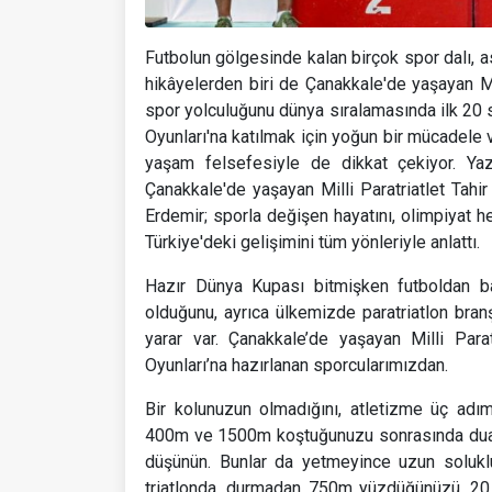
Futbolun gölgesinde kalan birçok spor dalı, as
hikâyelerden biri de Çanakkale'de yaşayan Mill
spor yolculuğunu dünya sıralamasında ilk 20
Oyunları'na katılmak için yoğun bir mücadele 
yaşam felsefesiyle de dikkat çekiyor. Ya
Çanakkale'de yaşayan Milli Paratriatlet Tahir 
Erdemir; sporla değişen hayatını, olimpiyat he
Türkiye'deki gelişimini tüm yönleriyle anlattı.
Hazır Dünya Kupası bitmişken futboldan ba
olduğunu, ayrıca ülkemizde paratriatlon bran
yarar var. Çanakkale’de yaşayan Milli Par
Oyunları’na hazırlanan sporcularımızdan.
Bir kolunuzun olmadığını, atletizme üç adı
400m ve 1500m koştuğunuzu sonrasında duatl
düşünün. Bunlar da yetmeyince uzun soluklu
triatlonda, durmadan 750m yüzdüğünüzü, 20 