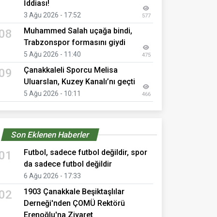
İddiası!
3 Ağu 2026 - 17:52
577
Muhammed Salah uçağa bindi,
08
Trabzonspor formasını giydi
5 Ağu 2026 - 11:40
475
Çanakkaleli Sporcu Melisa
09
Uluarslan, Kuzey Kanalı’nı geçti
5 Ağu 2026 - 10:11
466
Son Eklenen Haberler
Futbol, sadece futbol değildir, spor
01
da sadece futbol değildir
6 Ağu 2026 - 17:33
1903 Çanakkale Beşiktaşlılar
02
Derneği'nden ÇOMÜ Rektörü
Erenoğlu'na Ziyaret