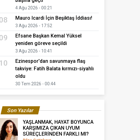
başına geçti
4 Ağu 2026 - 00:21
Mauro Icardi İçin Beşiktaş İddiası!
08
3 Ağu 2026 - 17:52
Efsane Başkan Kemal Yüksel
09
yeniden göreve seçildi
3 Ağu 2026 - 10:41
Ezinespor'dan savunmaya flaş
10
takviye: Fatih Balata kırmızı-siyahlı
oldu
30 Tem 2026 - 00:44
Son Yazılar
YAŞLANMAK, HAYAT BOYUNCA
KARŞIMIZA ÇIKAN UYUM
SÜREÇLERİNDEN FARKLI MI?