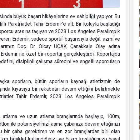
lında büyük başarı hikâyelerine ev sahipliği yapıyor. Bu
i Paratriatlet Tahir Erdemir'e ait. Bir koluyla başladığı
 sporcu arasına taşıyan ve 2028 Los Angeles Paralimpik
veren Erdemir, sadece sportif başarısıyla değil, azmi ve
zarımız Doç. Dr. Olcay UÇAK, Çanakkale Olay adına
Erdemir ile özel bir röportaj gerçekleştirdi. Röportajda
defini, disiplinli çalışma sürecini ve engelli sporcuların
şka sporların, bütün sporların kaynağı atletizmin de
şında kıyasıya bir rekabetin devam ettiğini belirtmekte
atriatlet Tahir Erdemir, 2028 Los Angeles Paralimpik
m atlama ve uzun atlama branşlarında başlayıp, 100m,
on ile potansiyelinizi aşma çabanıza devam ettiğinizi
 bir çaba gerektiren ve en zor branşlardan biri olan
km bisiklet kullandığınızı ve 5 km koştuğunuzu hayal