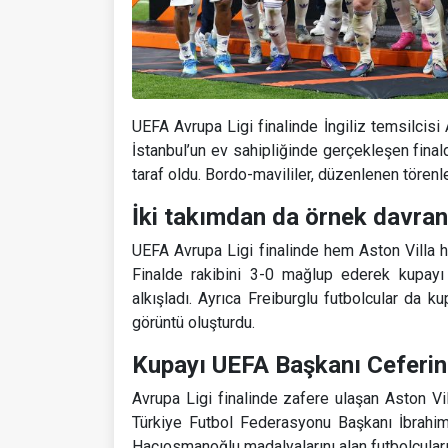
UEFA Avrupa Ligi finalinde İngiliz temsilcisi 
İstanbul’un ev sahipliğinde gerçekleşen fina
taraf oldu. Bordo-mavililer, düzenlenen tören
İki takımdan da örnek davran
UEFA Avrupa Ligi finalinde hem Aston Villa h
Finalde rakibini 3-0 mağlup ederek kupayı k
alkışladı. Ayrıca Freiburglu futbolcular da ku
görüntü oluşturdu.
Kupayı UEFA Başkanı Ceferin
Avrupa Ligi finalinde zafere ulaşan Aston Vi
Türkiye Futbol Federasyonu Başkanı İbrahi
Hacıosmanoğlu madalyalarını alan futbolcuları t