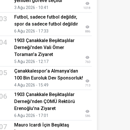
yeniden göreve seçildi
3 Ağu 2026 - 10:41
1018
Futbol, sadece futbol değildir,
03
spor da sadece futbol değildir
6 Ağu 2026 - 17:33
886
1903 Çanakkale Beşiktaşlılar
04
Derneği'nden Vali Ömer
Toraman'a Ziyaret
5 Ağu 2026 - 12:17
760
Çanakkalespor’a Almanya’dan
05
100 Bin Euroluk Dev Sponsorluk!
4 Ağu 2026 - 15:49
713
1903 Çanakkale Beşiktaşlılar
06
Derneği'nden ÇOMÜ Rektörü
Erenoğlu'na Ziyaret
6 Ağu 2026 - 17:01
586
Mauro Icardi İçin Beşiktaş
07