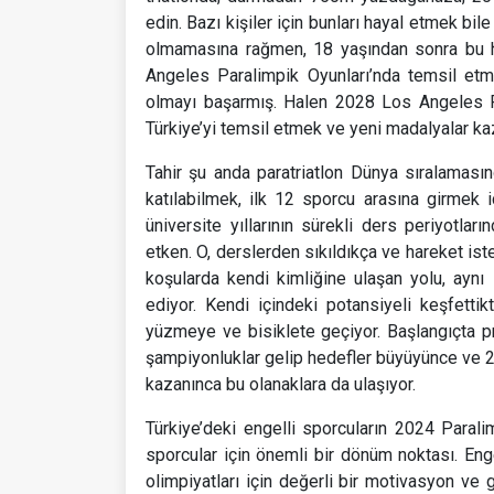
edin. Bazı kişiler için bunları hayal etmek bil
olmamasına rağmen, 18 yaşından sonra bu h
Angeles Paralimpik Oyunları’nda temsil et
olmayı başarmış. Halen 2028 Los Angeles Pa
Türkiye’yi temsil etmek ve yeni madalyalar ka
Tahir şu anda paratriatlon Dünya sıralamasın
katılabilmek, ilk 12 sporcu arasına girmek 
üniversite yıllarının sürekli ders periyotlar
etken. O, derslerden sıkıldıkça ve hareket i
koşularda kendi kimliğine ulaşan yolu, ayn
ediyor. Kendi içindeki potansiyeli keşfett
yüzmeye ve bisiklete geçiyor. Başlangıçta p
şampiyonluklar gelip hedefler büyüyünce ve 20
kazanınca bu olanaklara da ulaşıyor.
Türkiye’deki engelli sporcuların 2024 Parali
sporcular için önemli bir dönüm noktası. Enge
olimpiyatları için değerli bir motivasyon ve 