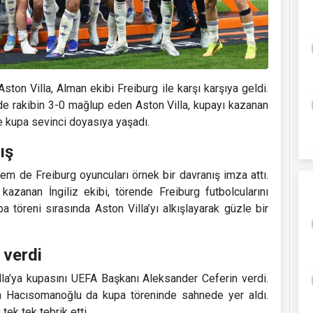
Aston Villa, Alman ekibi Freiburg ile karşı karşıya geldi.
lde rakibin 3-0 mağlup eden Aston Villa, kupayı kazanan
le kupa sevinci doyasıya yaşadı.
ış
em de Freiburg oyuncuları örnek bir davranış imza attı.
azanan İngiliz ekibi, törende Freiburg futbolcularını
pa töreni sırasında Aston Villa’yı alkışlayarak güzle bir
 verdi
lla’ya kupasını UEFA Başkanı Aleksander Ceferin verdi.
m Hacısomanoğlu da kupa töreninde sahnede yer aldı.
ek tek tebrik etti.