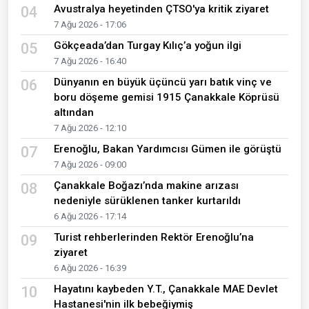
Avustralya heyetinden ÇTSO'ya kritik ziyaret
04
7 Ağu 2026 - 17:06
Gökçeada’dan Turgay Kılıç’a yoğun ilgi
05
7 Ağu 2026 - 16:40
Dünyanın en büyük üçüncü yarı batık vinç ve
06
boru döşeme gemisi 1915 Çanakkale Köprüsü
altından
7 Ağu 2026 - 12:10
Erenoğlu, Bakan Yardımcısı Gümen ile görüştü
07
7 Ağu 2026 - 09:00
Çanakkale Boğazı’nda makine arızası
08
nedeniyle sürüklenen tanker kurtarıldı
6 Ağu 2026 - 17:14
Turist rehberlerinden Rektör Erenoğlu’na
09
ziyaret
6 Ağu 2026 - 16:39
Hayatını kaybeden Y.T., Çanakkale MAE Devlet
10
Hastanesi'nin ilk bebeğiymiş