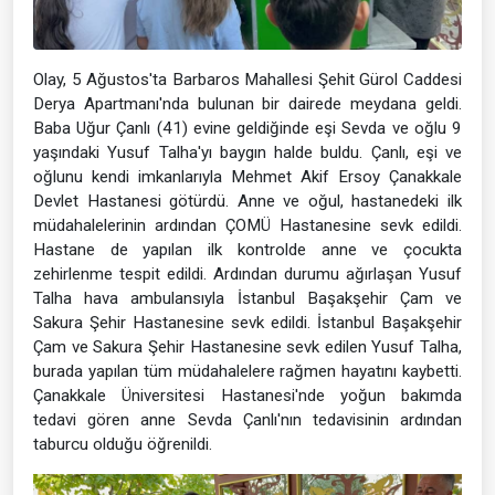
Olay, 5 Ağustos'ta Barbaros Mahallesi Şehit Gürol Caddesi
Derya Apartmanı'nda bulunan bir dairede meydana geldi.
Baba Uğur Çanlı (41) evine geldiğinde eşi Sevda ve oğlu 9
yaşındaki Yusuf Talha'yı baygın halde buldu. Çanlı, eşi ve
oğlunu kendi imkanlarıyla Mehmet Akif Ersoy Çanakkale
Devlet Hastanesi götürdü. Anne ve oğul, hastanedeki ilk
müdahalelerinin ardından ÇOMÜ Hastanesine sevk edildi.
Hastane de yapılan ilk kontrolde anne ve çocukta
zehirlenme tespit edildi. Ardından durumu ağırlaşan Yusuf
Talha hava ambulansıyla İstanbul Başakşehir Çam ve
Sakura Şehir Hastanesine sevk edildi. İstanbul Başakşehir
Çam ve Sakura Şehir Hastanesine sevk edilen Yusuf Talha,
burada yapılan tüm müdahalelere rağmen hayatını kaybetti.
Çanakkale Üniversitesi Hastanesi'nde yoğun bakımda
tedavi gören anne Sevda Çanlı'nın tedavisinin ardından
taburcu olduğu öğrenildi.