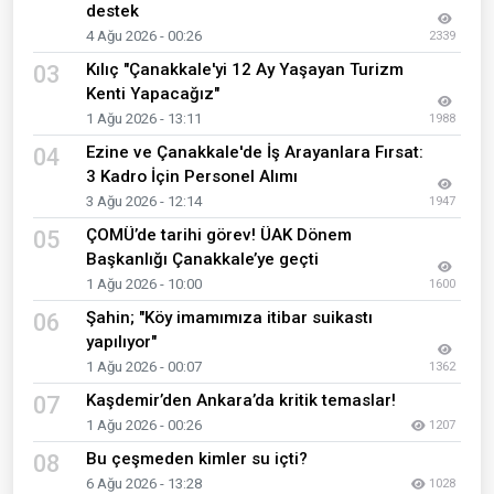
destek
4 Ağu 2026 - 00:26
2339
Kılıç "Çanakkale'yi 12 Ay Yaşayan Turizm
03
Kenti Yapacağız"
1 Ağu 2026 - 13:11
1988
Ezine ve Çanakkale'de İş Arayanlara Fırsat:
04
3 Kadro İçin Personel Alımı
3 Ağu 2026 - 12:14
1947
ÇOMÜ’de tarihi görev! ÜAK Dönem
05
Başkanlığı Çanakkale’ye geçti
1 Ağu 2026 - 10:00
1600
Şahin; "Köy imamımıza itibar suikastı
06
yapılıyor"
1 Ağu 2026 - 00:07
1362
Kaşdemir’den Ankara’da kritik temaslar!
07
1 Ağu 2026 - 00:26
1207
Bu çeşmeden kimler su içti?
08
6 Ağu 2026 - 13:28
1028