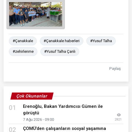
#Çanakkale
#Çanakkale haberleri
#Yusuf Talha
#zehirlenme
#Yusuf Talha Çanlı
Paylaş
Çok Okunanlar
Erenoğlu, Bakan Yardımcısı Gümen ile
01
görüştü
7 Ağu 2026 - 09:00
2821
ÇOMÜ’den çalışanların sosyal yaşamına
02