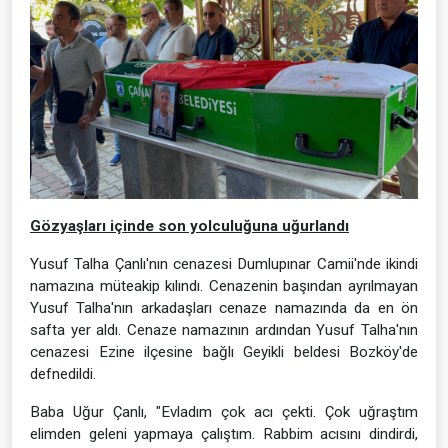
Gözyaşları içinde son yolculuğuna uğurlandı
Yusuf Talha Çanlı'nın cenazesi Dumlupınar Camii'nde ikindi
namazına müteakip kılındı. Cenazenin başından ayrılmayan
Yusuf Talha'nın arkadaşları cenaze namazında da en ön
safta yer aldı. Cenaze namazının ardından Yusuf Talha'nın
cenazesi Ezine ilçesine bağlı Geyikli beldesi Bozköy'de
defnedildi.
Baba Uğur Çanlı, "Evladım çok acı çekti. Çok uğraştım
elimden geleni yapmaya çalıştım. Rabbim acısını dindirdi,