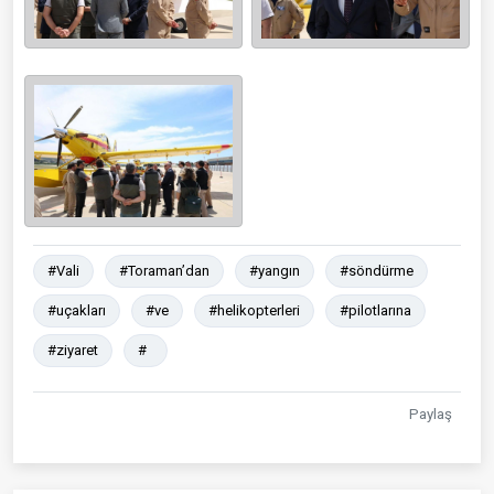
#Vali
#Toraman’dan
#yangın
#söndürme
#uçakları
#ve
#helikopterleri
#pilotlarına
#ziyaret
#
Paylaş