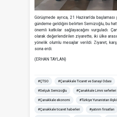
Görüşmede ayrıca, 21 Haziran’da başlaması 
gündeme geldiğini belirten Semizoğlu, bu hatt
önemli katkılar sağlayacağını vurguladı. Ç
olarak değerlendirilen ziyarette, iki ülke ara
yönelik olumlu mesajlar verildi. Ziyaret, karş
sona erdi.
(ERHAN TAYLAN)
#ÇTSO
#Çanakkale Ticaret ve Sanayi Odası
#Selçuk Semizoğlu
#Çanakkale Limni seferleri
#Çanakkale ekonomi
#Türkiye Yunanistan ilişkil
#Çanakkale ticaret haberleri
#yatırım fırsatları