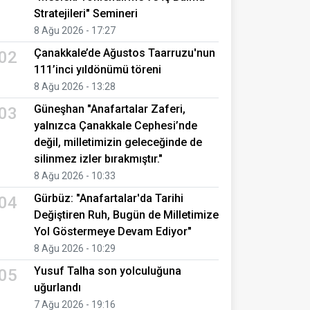
Stratejileri" Semineri
8 Ağu 2026 - 17:27
Çanakkale’de Ağustos Taarruzu'nun
02
111’inci yıldönümü töreni
8 Ağu 2026 - 13:28
Güneşhan "Anafartalar Zaferi,
03
yalnızca Çanakkale Cephesi’nde
değil, milletimizin geleceğinde de
silinmez izler bırakmıştır."
8 Ağu 2026 - 10:33
Gürbüz: "Anafartalar'da Tarihi
04
Değiştiren Ruh, Bugün de Milletimize
Yol Göstermeye Devam Ediyor"
8 Ağu 2026 - 10:29
Yusuf Talha son yolculuğuna
05
uğurlandı
7 Ağu 2026 - 19:16