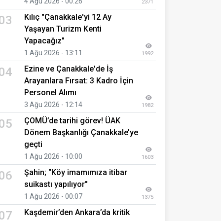
4 Ağu 2026 - 00:26
2371
Kılıç "Çanakkale'yi 12 Ay
03
Yaşayan Turizm Kenti
Yapacağız"
1 Ağu 2026 - 13:11
1992
Ezine ve Çanakkale'de İş
04
Arayanlara Fırsat: 3 Kadro İçin
Personel Alımı
3 Ağu 2026 - 12:14
1982
ÇOMÜ’de tarihi görev! ÜAK
05
Dönem Başkanlığı Çanakkale’ye
geçti
1 Ağu 2026 - 10:00
1603
Şahin; "Köy imamımıza itibar
06
suikastı yapılıyor"
1 Ağu 2026 - 00:07
1375
Kaşdemir’den Ankara’da kritik
07