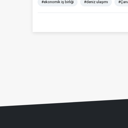
#ekonomik iş birliği
#deniz ulaşımı
#Çan