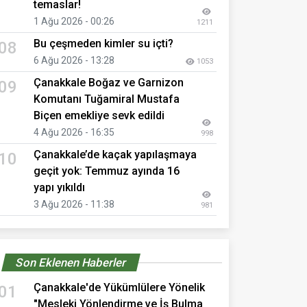
temaslar!
1 Ağu 2026 - 00:26
1211
Bu çeşmeden kimler su içti?
08
6 Ağu 2026 - 13:28
1053
Çanakkale Boğaz ve Garnizon
09
Komutanı Tuğamiral Mustafa
Biçen emekliye sevk edildi
4 Ağu 2026 - 16:35
998
Çanakkale’de kaçak yapılaşmaya
10
geçit yok: Temmuz ayında 16
yapı yıkıldı
3 Ağu 2026 - 11:38
981
Son Eklenen Haberler
Çanakkale'de Yükümlülere Yönelik
01
"Mesleki Yönlendirme ve İş Bulma