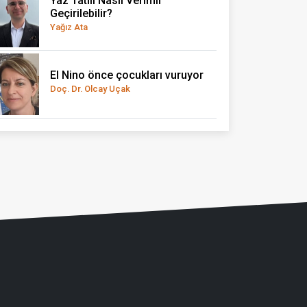
Yaz Tatili Nasıl Verimli
Geçirilebilir?
Yağız Ata
El Nino önce çocukları vuruyor
Doç. Dr. Olcay Uçak