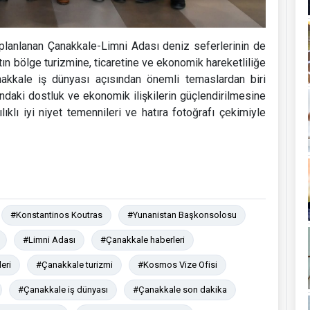
planlanan Çanakkale-Limni Adası deniz seferlerinin de
ın bölge turizmine, ticaretine ve ekonomik hareketliliğe
anakkale iş dünyası açısından önemli temaslardan biri
sındaki dostluk ve ekonomik ilişkilerin güçlendirilmesine
ılıklı iyi niyet temennileri ve hatıra fotoğrafı çekimiyle
#Konstantinos Koutras
#Yunanistan Başkonsolosu
#Limni Adası
#Çanakkale haberleri
eri
#Çanakkale turizmi
#Kosmos Vize Ofisi
#Çanakkale iş dünyası
#Çanakkale son dakika