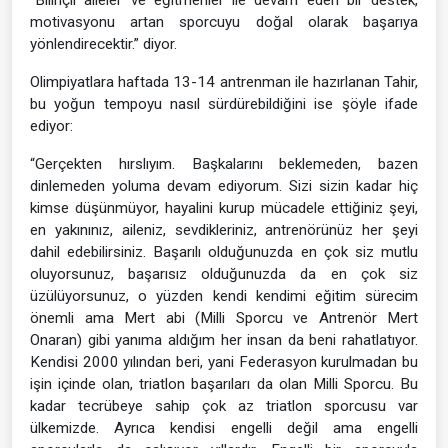
motivasyonu artan sporcuyu doğal olarak başarıya
yönlendirecektir.” diyor.
Olimpiyatlara haftada 13-14 antrenman ile hazırlanan Tahir,
bu yoğun tempoyu nasıl sürdürebildiğini ise şöyle ifade
ediyor:
“Gerçekten hırslıyım. Başkalarını beklemeden, bazen
dinlemeden yoluma devam ediyorum. Sizi sizin kadar hiç
kimse düşünmüyor, hayalini kurup mücadele ettiğiniz şeyi,
en yakınınız, aileniz, sevdikleriniz, antrenörünüz her şeyi
dahil edebilirsiniz. Başarılı olduğunuzda en çok siz mutlu
oluyorsunuz, başarısız olduğunuzda da en çok siz
üzülüyorsunuz, o yüzden kendi kendimi eğitim sürecim
önemli ama Mert abi (Milli Sporcu ve Antrenör Mert
Onaran) gibi yanıma aldığım her insan da beni rahatlatıyor.
Kendisi 2000 yılından beri, yani Federasyon kurulmadan bu
işin içinde olan, triatlon başarıları da olan Milli Sporcu. Bu
kadar tecrübeye sahip çok az triatlon sporcusu var
ülkemizde. Ayrıca kendisi engelli değil ama engelli