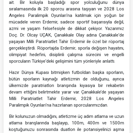
ait. Bir koluyla başladığı spor yolculuğunu dünya
sıralamasında ilk 20 sporcu arasına taşıyan ve 2028 Los
Angeles Paralimpik Oyunları'na katılmak için yoğun bir
mücadele veren Erdemir, sadece sportif başarısıyla değil,
azmi ve yaşam felsefesiyle de dikkat çekiyor. Yazarımız
Doç. Dr. Olcay UÇAK, Çanakkale Olay adına Çanakkale'de
yaşayan Milli Paratriatlet Tahir Erdemir ile özel bir röportaj
gerçekleştirdi. Röportajda Erdemir; sporla değişen hayatını,
olimpiyat hedefini, disiplinli çalışma sürecini ve engelli
sporcuların Türkiye'deki gelişimini tüm yönleriyle anlattı.
Hazır Dünya Kupası bitmişken futboldan başka sporların,
bütün sporların kaynağı atletizmin de olduğunu, ayrıca
ülkemizde paratriatlon branşında kıyasıya bir rekabetin
devam ettiğini belirtmekte yarar var. Çanakkale’de yaşayan
Milli Paratriatlet Tahir Erdemir, 2028 Los Angeles
Paralimpik Oyunları’na hazırlanan sporcularımızdan.
Bir kolunuzun olmadığını, atletizme üç adım atlama ve uzun
atlama branşlarında başlayıp, 100m, 400m ve 1500m
koştuğunuzu sonrasında duatlon ile potansiyelinizi aşma