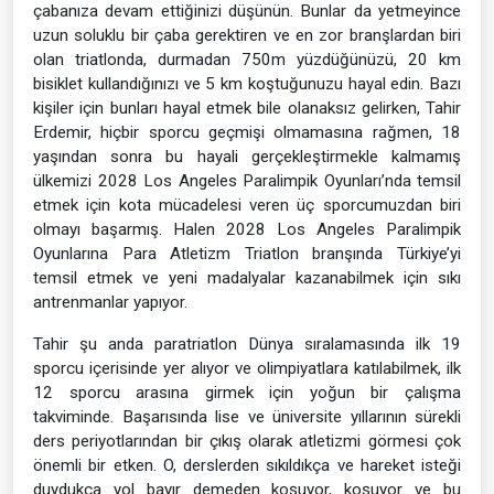
çabanıza devam ettiğinizi düşünün. Bunlar da yetmeyince
uzun soluklu bir çaba gerektiren ve en zor branşlardan biri
olan triatlonda, durmadan 750m yüzdüğünüzü, 20 km
bisiklet kullandığınızı ve 5 km koştuğunuzu hayal edin. Bazı
kişiler için bunları hayal etmek bile olanaksız gelirken, Tahir
Erdemir, hiçbir sporcu geçmişi olmamasına rağmen, 18
yaşından sonra bu hayali gerçekleştirmekle kalmamış
ülkemizi 2028 Los Angeles Paralimpik Oyunları’nda temsil
etmek için kota mücadelesi veren üç sporcumuzdan biri
olmayı başarmış. Halen 2028 Los Angeles Paralimpik
Oyunlarına Para Atletizm Triatlon branşında Türkiye’yi
temsil etmek ve yeni madalyalar kazanabilmek için sıkı
antrenmanlar yapıyor.
Tahir şu anda paratriatlon Dünya sıralamasında ilk 19
sporcu içerisinde yer alıyor ve olimpiyatlara katılabilmek, ilk
12 sporcu arasına girmek için yoğun bir çalışma
takviminde. Başarısında lise ve üniversite yıllarının sürekli
ders periyotlarından bir çıkış olarak atletizmi görmesi çok
önemli bir etken. O, derslerden sıkıldıkça ve hareket isteği
duydukça yol bayır demeden koşuyor, koşuyor ve bu