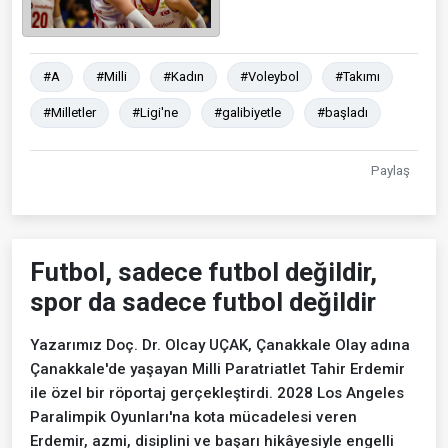
#A
#Milli
#Kadın
#Voleybol
#Takımı
#Milletler
#Ligi'ne
#galibiyetle
#başladı
Paylaş
Futbol, sadece futbol değildir,
spor da sadece futbol değildir
Yazarımız Doç. Dr. Olcay UÇAK, Çanakkale Olay adına
Çanakkale'de yaşayan Milli Paratriatlet Tahir Erdemir
ile özel bir röportaj gerçekleştirdi. 2028 Los Angeles
Paralimpik Oyunları'na kota mücadelesi veren
Erdemir, azmi, disiplini ve başarı hikâyesiyle engelli