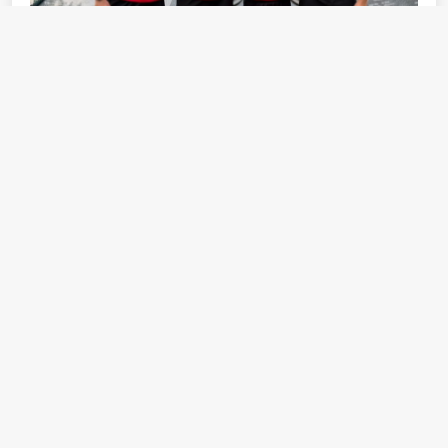
Fotoğrafta, Uğurcan Özer, Tahir Erdemir ve Kübra
Dere, Antrenör Mert Onaran.
Tahir, spordaki başarısını hem bireysel hem de toplumsal
bir başarı, bir değer olarak kabul ediyor ve önemsiyor;
“Yaptığımız iş sadece bizi etkilemiyor. Başarılı
olduğumuzda duyguları beraber yaşıyoruz, nasıl milli takım
için futbolda üzüldük, olay bu. Duyguları beraber
yaşayabileceğimiz ortak değerlerimiz var. Bu sadece
sporda değil, bilim için ve sanat için de geçerli. Okulda
ilgilenip soran hocalar olduğunda mutlu oldum, yapmak