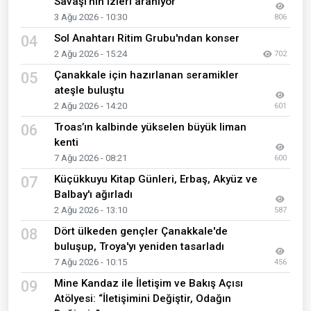
Savaşı'nın izleri aranıyor
3 Ağu 2026 - 10:30
806
Sol Anahtarı Ritim Grubu'ndan konser
04
2 Ağu 2026 - 15:24
702
Çanakkale için hazırlanan seramikler
05
ateşle buluştu
2 Ağu 2026 - 14:20
601
Troas’ın kalbinde yükselen büyük liman
06
kenti
7 Ağu 2026 - 08:21
600
Küçükkuyu Kitap Günleri, Erbaş, Akyüz ve
07
Balbay'ı ağırladı
2 Ağu 2026 - 13:10
587
Dört ülkeden gençler Çanakkale'de
08
buluşup, Troya'yı yeniden tasarladı
7 Ağu 2026 - 10:15
456
Mine Kandaz ile İletişim ve Bakış Açısı
09
Atölyesi: “İletişimini Değiştir, Odağın