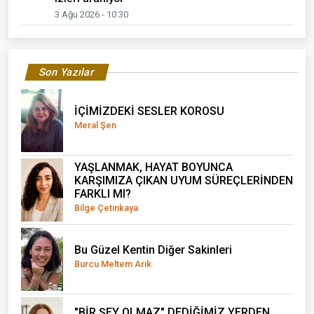
3 Ağu 2026 - 10:30
Son Yazılar
İÇİMİZDEKİ SESLER KOROSU
Meral Şen
YAŞLANMAK, HAYAT BOYUNCA
KARŞIMIZA ÇIKAN UYUM SÜREÇLERİNDEN
FARKLI MI?
Bilge Çetinkaya
Bu Güzel Kentin Diğer Sakinleri
Burcu Meltem Arık
"BİR ŞEY OLMAZ" DEDİĞİMİZ YERDEN