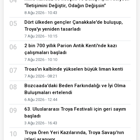
04
“İletişimini Değiştir, Odağın Değişsin”
8 Ağu 2026 - 10:43
Dört ülkeden gençler Çanakkale'de buluşup,
05
Troya'yı yeniden tasarladı
7 Ağu 2026 - 10:15
2 bin 700 yıllık Parion Antik Kenti'nde kazı
06
çalışmaları başladı
7 Ağu 2026 - 10:10
Troas’ın kalbinde yükselen büyük liman kenti
07
7 Ağu 2026 - 08:21
Bozcaada'daki Beden Farkındalığı ve İyi Olma
08
Buluşmaları ertelendi
6 Ağu 2026 - 12:44
63. Uluslararası Troya Festivali için geri sayım
09
başladı
3 Ağu 2026 - 16:43
Troya Ören Yeri Kazılarında, Troya Savaşı'nın
10
izleri aranıyor