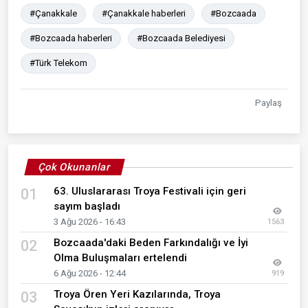
#Çanakkale
#Çanakkale haberleri
#Bozcaada
#Bozcaada haberleri
#Bozcaada Belediyesi
#Türk Telekom
Paylaş
Çok Okunanlar
63. Uluslararası Troya Festivali için geri
01
sayım başladı
3 Ağu 2026 - 16:43
1563
Bozcaada'daki Beden Farkındalığı ve İyi
02
Olma Buluşmaları ertelendi
6 Ağu 2026 - 12:44
919
Troya Ören Yeri Kazılarında, Troya
03