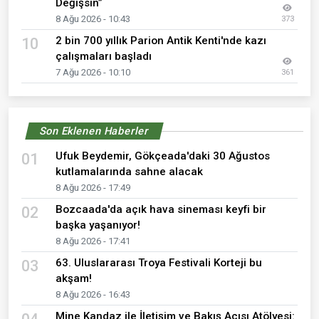
Değişsin”
8 Ağu 2026 - 10:43
373
2 bin 700 yıllık Parion Antik Kenti'nde kazı
10
çalışmaları başladı
7 Ağu 2026 - 10:10
361
Son Eklenen Haberler
Ufuk Beydemir, Gökçeada'daki 30 Ağustos
01
kutlamalarında sahne alacak
8 Ağu 2026 - 17:49
Bozcaada'da açık hava sineması keyfi bir
02
başka yaşanıyor!
8 Ağu 2026 - 17:41
63. Uluslararası Troya Festivali Korteji bu
03
akşam!
8 Ağu 2026 - 16:43
Mine Kandaz ile İletişim ve Bakış Açısı Atölyesi: