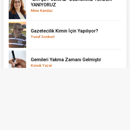
YANIYORUZ
Mine Kandaz
Gazetecilik Kimin İçin Yapılıyor?
Yusuf Sonkurt
Gemileri Yakma Zamanı Gelmiştir
Konuk Yazar
Ayvacık: Bir İlçe Değil, Yaşayan Bir Açık
Hava Müzesi
Erhan Taylan
BİZİ BİZ YAPAN ÖZNELER...
Emine Alkan