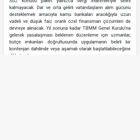
Söz konusu paket yalnızca vergi indirimleriyle sınırlı
kalmayacak. Dar ve orta gelirli vatandaşların alım gücünü
desteklemek amacıyla kamu bankaları aracılığıyla uzun
vadeli ve düşük faiz oranlı özel finansman çözümleri de
devreye alınacak. Yıl sonuna kadar TBMM Genel Kurulu’na
gelerek yasalaşması beklenen düzenleme için uzmanlar,
bütçe imkanları doğrultusunda uygulamanın belirli bir
kontenjan dahilinde veya aşamalı olarak başlatılabileceğine
dikkat çekiyor.
(HABER MERKEZİ)
#Hurda teşviki 2026
#ÖTV’siz araç satışı
#25 yaş üstü hurda indirimi
#İlk Arabam projesi
#Yerli otomobil ÖTV muafiyeti
#Otomobil haberleri
#Çanakkale haber
#Çanakkale son dakika haber
#Son dakika haber
#Son dakika Çanakkale
#Son dakika
#Çanakkale Haber Sitesi