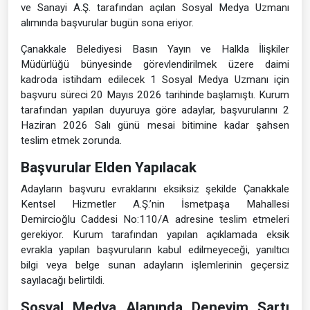
ve Sanayi A.Ş. tarafından açılan Sosyal Medya Uzmanı
alımında başvurular bugün sona eriyor.
Çanakkale Belediyesi Basın Yayın ve Halkla İlişkiler
Müdürlüğü bünyesinde görevlendirilmek üzere daimi
kadroda istihdam edilecek 1 Sosyal Medya Uzmanı için
başvuru süreci 20 Mayıs 2026 tarihinde başlamıştı. Kurum
tarafından yapılan duyuruya göre adaylar, başvurularını 2
Haziran 2026 Salı günü mesai bitimine kadar şahsen
teslim etmek zorunda.
Başvurular Elden Yapılacak
Adayların başvuru evraklarını eksiksiz şekilde Çanakkale
Kentsel Hizmetler A.Ş.’nin İsmetpaşa Mahallesi
Demircioğlu Caddesi No:110/A adresine teslim etmeleri
gerekiyor. Kurum tarafından yapılan açıklamada eksik
evrakla yapılan başvuruların kabul edilmeyeceği, yanıltıcı
bilgi veya belge sunan adayların işlemlerinin geçersiz
sayılacağı belirtildi.
Sosyal Medya Alanında Deneyim Şartı