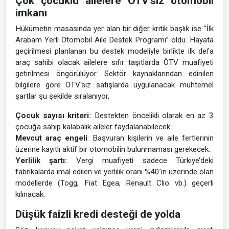
Çok çocuklu ailelere ÖTV’siz otomobil
imkanı
Hükümetin masasında yer alan bir diğer kritik başlık ise “İlk
Arabam Yerli Otomobil Aile Destek Programı” oldu. Hayata
geçirilmesi planlanan bu destek modeliyle birlikte ilk defa
araç sahibi olacak ailelere sıfır taşıtlarda ÖTV muafiyeti
getirilmesi öngörülüyor. Sektör kaynaklarından edinilen
bilgilere göre ÖTV'siz satışlarda uygulanacak muhtemel
şartlar şu şekilde sıralanıyor,
Çocuk sayısı kriteri:
Destekten öncelikli olarak en az 3
çocuğa sahip kalabalık aileler faydalanabilecek.
Mevcut araç engeli
: Başvuran kişilerin ve aile fertlerinin
üzerine kayıtlı aktif bir otomobilin bulunmaması gerekecek.
Yerlilik şartı:
Vergi muafiyeti sadece Türkiye’deki
fabrikalarda imal edilen ve yerlilik oranı %40’ın üzerinde olan
modellerde (Togg, Fiat Egea, Renault Clio vb.) geçerli
kılınacak.
Düşük faizli kredi desteği de yolda