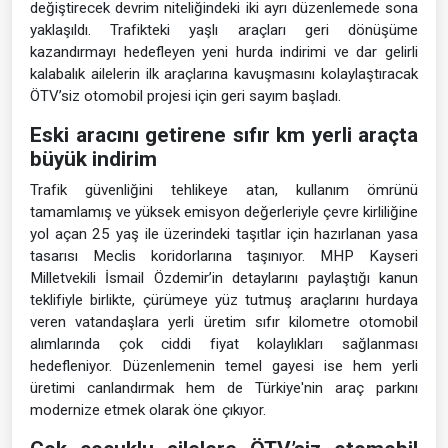
değiştirecek devrim niteliğindeki iki ayrı düzenlemede sona
yaklaşıldı. Trafikteki yaşlı araçları geri dönüşüme
kazandırmayı hedefleyen yeni hurda indirimi ve dar gelirli
kalabalık ailelerin ilk araçlarına kavuşmasını kolaylaştıracak
ÖTV’siz otomobil projesi için geri sayım başladı.
Eski aracını getirene sıfır km yerli araçta
büyük indirim
Trafik güvenliğini tehlikeye atan, kullanım ömrünü
tamamlamış ve yüksek emisyon değerleriyle çevre kirliliğine
yol açan 25 yaş ile üzerindeki taşıtlar için hazırlanan yasa
tasarısı Meclis koridorlarına taşınıyor. MHP Kayseri
Milletvekili İsmail Özdemir’in detaylarını paylaştığı kanun
teklifiyle birlikte, çürümeye yüz tutmuş araçlarını hurdaya
veren vatandaşlara yerli üretim sıfır kilometre otomobil
alımlarında çok ciddi fiyat kolaylıkları sağlanması
hedefleniyor. Düzenlemenin temel gayesi ise hem yerli
üretimi canlandırmak hem de Türkiye'nin araç parkını
modernize etmek olarak öne çıkıyor.