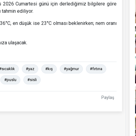
 2026 Cumartesi günü için derlediğimiz bilgilere göre
 tahmin ediliyor.
36°C, en düşük ise 23°C olması beklenirken; nem oranı
ıza ulaşacak.
#sıcaklık
#yaz
#kış
#yağmur
#fırtına
#puslu
#sisli
Paylaş