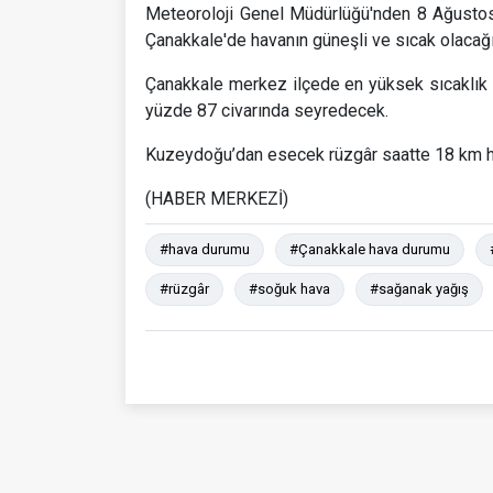
Meteoroloji Genel Müdürlüğü'nden 8 Ağustos
Çanakkale'de havanın güneşli ve sıcak olacağı
Çanakkale merkez ilçede en yüksek sıcaklık 
yüzde 87 civarında seyredecek.
Kuzeydoğu’dan esecek rüzgâr saatte 18 km h
(HABER MERKEZİ)
#hava durumu
#Çanakkale hava durumu
#rüzgâr
#soğuk hava
#sağanak yağış