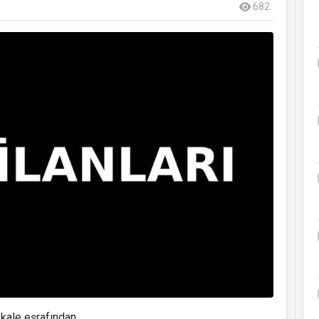
682
kale eşrafından,