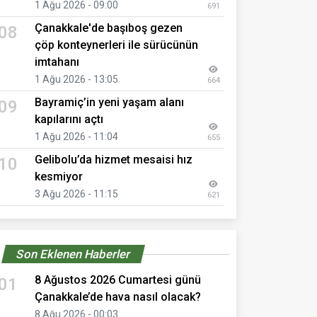
1 Ağu 2026 - 09:00
691
Çanakkale'de başıboş gezen
08
çöp konteynerleri ile sürücünün
imtahanı
1 Ağu 2026 - 13:05
664
Bayramiç’in yeni yaşam alanı
09
kapılarını açtı
1 Ağu 2026 - 11:04
655
Gelibolu’da hizmet mesaisi hız
10
kesmiyor
3 Ağu 2026 - 11:15
621
Son Eklenen Haberler
8 Ağustos 2026 Cumartesi günü
01
Çanakkale’de hava nasıl olacak?
8 Ağu 2026 - 00:03