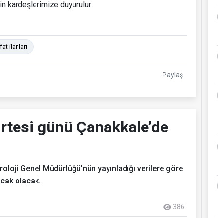
in kardeşlerimize duyurulur.
t ilanları
Paylaş
tesi günü Çanakkale’de
loji Genel Müdürlüğü'nün yayınladığı verilere göre
ıcak olacak.
386