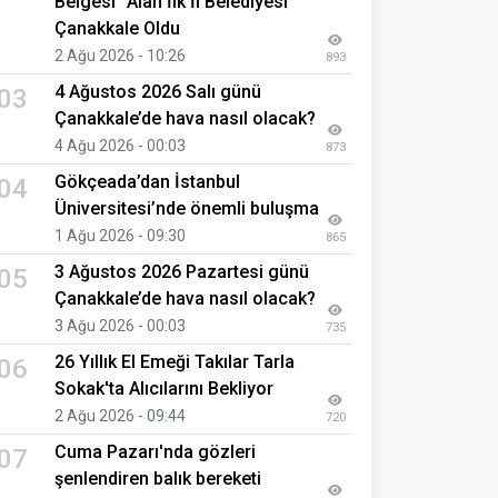
Belgesi" Alan İlk İl Belediyesi
Çanakkale Oldu
2 Ağu 2026 - 10:26
893
4 Ağustos 2026 Salı günü
03
Çanakkale’de hava nasıl olacak?
4 Ağu 2026 - 00:03
873
Gökçeada’dan İstanbul
04
Üniversitesi’nde önemli buluşma
1 Ağu 2026 - 09:30
865
3 Ağustos 2026 Pazartesi günü
05
Çanakkale’de hava nasıl olacak?
3 Ağu 2026 - 00:03
735
26 Yıllık El Emeği Takılar Tarla
06
Sokak'ta Alıcılarını Bekliyor
2 Ağu 2026 - 09:44
720
Cuma Pazarı'nda gözleri
07
şenlendiren balık bereketi