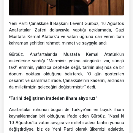
Yeni Parti Çanakkale İl Başkanı Levent Gürbüz, 10 Ağustos
Anafartalar Zaferi dolayısıyla yaptığı açıklamada, Gazi
Mustafa Kemal Atatürk'ü ve vatan uğruna can veren tüm
kahraman şehitleri rahmet, minnet ve saygıyla andı.
Gürbüz, Anafartalar'da Mustafa Kemal Atatürk'ün
askerlerine verdiği "Merminiz yoksa süngünüz var, süngü
tak!" emrinin, yalnızca cephede değil, tarihin akışında da bir
dönüm noktası olduğunu belirterek, "O gün gösterilen
cesaret ve sarsılmaz irade, Çanakkale'nin kaderini, ardından
da milletimizin geleceğini değiştirmiştir." dedi.
"Tarihi değiştiren iradeden ilham alıyoruz"
Anafartalar ruhunun bugün de Türkiye'nin en büyük ilham
kaynaklarından biri olduğunu ifade eden Gürbüz, "Nasıl ki
10 Ağustos'ta vatan sevgisi ve millet iradesi tarihin yönünü
değiştirdiyse, biz de Yeni Parti olarak ülkemizi adaletin,