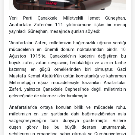
Yeni Parti Çanakkale Milletvekili İsmet Güneşhan,
Anafartalar Zaferi’nin 111. yıldönümüne ilişkin bir mesaj
yayınladı. Güneşhan, mesajında şunları söyledi:
“Anafartalar Zaferi, milletimizin bağımsızlık uğruna verdiği
mücadelenin en önemli dönüm noktalarından biridir. 10
Ağustos 1915’te, Çanakkale’nin kaderini değiştiren bu
büyük zafer; vatan sevgisinin, fedakârlığın ve azmin tarihe
kazınmış en güçlü örneklerinden biri olmuştur. Gazi
Mustafa Kemal Atatürk’ün üstün komutanlığı ve kahraman
Mehmetçiğin eşsiz mücadelesiyle kazanılan Anafartalar
Zaferi, yalnızca Çanakkale Cephesi’nde değil, milletimizin
geleceğinde de silinmez izler bırakmıştır.
Anafartalar’da ortaya konulan birlik ve mücadele ruhu,
milletimizin en zor şartlarda dahi bağımsızlığından asla
vazgeçmeyeceğini tüm dünyaya göstermiştir. Bizlere
düşen görev ise bu büyük destanı unutmamak,
şehitlerimizin emanetine sahip çıkmak ve Cumhuriyetimizi