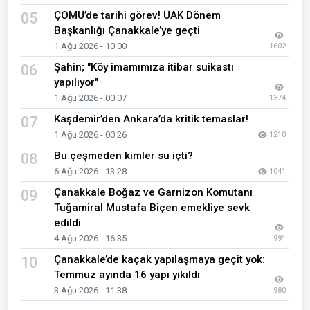
ÇOMÜ’de tarihi görev! ÜAK Dönem
05
Başkanlığı Çanakkale’ye geçti
1 Ağu 2026 - 10:00
1602
Şahin; "Köy imamımıza itibar suikastı
06
yapılıyor"
1 Ağu 2026 - 00:07
1374
Kaşdemir’den Ankara’da kritik temaslar!
07
1 Ağu 2026 - 00:26
1210
Bu çeşmeden kimler su içti?
08
6 Ağu 2026 - 13:28
1041
Çanakkale Boğaz ve Garnizon Komutanı
09
Tuğamiral Mustafa Biçen emekliye sevk
edildi
4 Ağu 2026 - 16:35
991
Çanakkale’de kaçak yapılaşmaya geçit yok:
10
Temmuz ayında 16 yapı yıkıldı
3 Ağu 2026 - 11:38
980