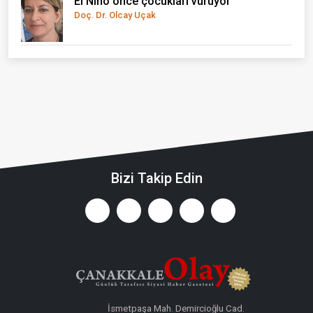
El Nino önce çocukları vuruyor
Doç. Dr. Olcay Uçak
Bizi Takip Edin
İsmetpaşa Mah. Demircioğlu Cad.