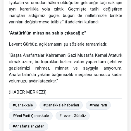
liyakatin ve umudun hâkim olduğu bir geleceğe taşımak için
aynı kararlılıkla yola çıktık. Geçmişte tarihi değiştiren
inançtan aldığımız güçle, bugün de milletimizle birlikte
yarınları değiştirmeye talibiz." ifadelerini kullandı.
"Atatürk'ün mirasına sahip çıkacağız"
Levent Gürbüz, açıklamasını şu sözlerle tamamladı:
"Başta Anafartalar Kahramanı Gazi Mustafa Kemal Atatürk
olmak üzere, bu toprakları bizlere vatan yapan tüm şehit ve
gazilerimizi rahmet, minnet ve saygıyla anıyorum.
Anafartalar'da yakılan bağımsızlık meşalesi sonsuza kadar
yolumuzu aydınlatacaktır."
(HABER MERKEZİ)
#Çanakkale
#Çanakkale haberleri
#Yeni Parti
#Yeni Parti Çanakkale
#Levent Gürbüz
#Anafartalar Zaferi