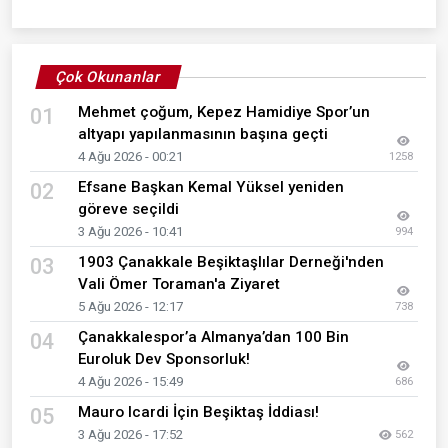
Çok Okunanlar
Mehmet çoğum, Kepez Hamidiye Spor’un
01
altyapı yapılanmasının başına geçti
4 Ağu 2026 - 00:21
1258
Efsane Başkan Kemal Yüksel yeniden
02
göreve seçildi
3 Ağu 2026 - 10:41
994
1903 Çanakkale Beşiktaşlılar Derneği'nden
03
Vali Ömer Toraman'a Ziyaret
5 Ağu 2026 - 12:17
738
Çanakkalespor’a Almanya’dan 100 Bin
04
Euroluk Dev Sponsorluk!
4 Ağu 2026 - 15:49
686
Mauro Icardi İçin Beşiktaş İddiası!
05
3 Ağu 2026 - 17:52
562