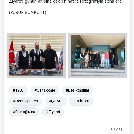
Ziyaret, günün anısına çekilen hatıra fotoğrafıyla sona erdi.
(YUSUF SONKURT)
#1903
#Çanakkale
#Beşiktaşlılar
#Derneği'nden
#ÇOMÜ
#Rektörü
#Erenoğlu'na
#Ziyaret
Paylaş