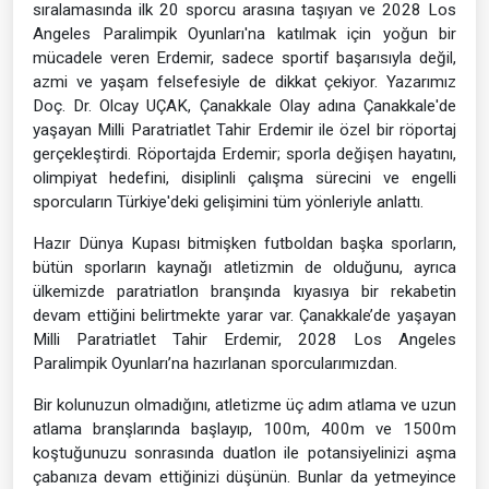
sıralamasında ilk 20 sporcu arasına taşıyan ve 2028 Los
Angeles Paralimpik Oyunları'na katılmak için yoğun bir
mücadele veren Erdemir, sadece sportif başarısıyla değil,
azmi ve yaşam felsefesiyle de dikkat çekiyor. Yazarımız
Doç. Dr. Olcay UÇAK, Çanakkale Olay adına Çanakkale'de
yaşayan Milli Paratriatlet Tahir Erdemir ile özel bir röportaj
gerçekleştirdi. Röportajda Erdemir; sporla değişen hayatını,
olimpiyat hedefini, disiplinli çalışma sürecini ve engelli
sporcuların Türkiye'deki gelişimini tüm yönleriyle anlattı.
Hazır Dünya Kupası bitmişken futboldan başka sporların,
bütün sporların kaynağı atletizmin de olduğunu, ayrıca
ülkemizde paratriatlon branşında kıyasıya bir rekabetin
devam ettiğini belirtmekte yarar var. Çanakkale’de yaşayan
Milli Paratriatlet Tahir Erdemir, 2028 Los Angeles
Paralimpik Oyunları’na hazırlanan sporcularımızdan.
Bir kolunuzun olmadığını, atletizme üç adım atlama ve uzun
atlama branşlarında başlayıp, 100m, 400m ve 1500m
koştuğunuzu sonrasında duatlon ile potansiyelinizi aşma
çabanıza devam ettiğinizi düşünün. Bunlar da yetmeyince