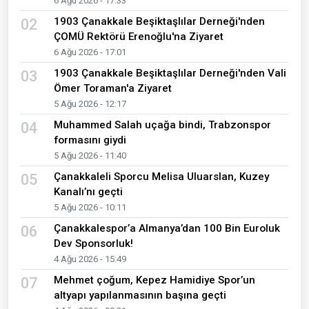
6 Ağu 2026 - 17:33
1903 Çanakkale Beşiktaşlılar Derneği'nden
02
ÇOMÜ Rektörü Erenoğlu'na Ziyaret
6 Ağu 2026 - 17:01
1903 Çanakkale Beşiktaşlılar Derneği'nden Vali
03
Ömer Toraman'a Ziyaret
5 Ağu 2026 - 12:17
Muhammed Salah uçağa bindi, Trabzonspor
04
formasını giydi
5 Ağu 2026 - 11:40
Çanakkaleli Sporcu Melisa Uluarslan, Kuzey
05
Kanalı’nı geçti
5 Ağu 2026 - 10:11
Çanakkalespor’a Almanya’dan 100 Bin Euroluk
06
Dev Sponsorluk!
4 Ağu 2026 - 15:49
Mehmet çoğum, Kepez Hamidiye Spor’un
07
altyapı yapılanmasının başına geçti