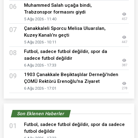
Muhammed Salah uçağa bindi,
06
Trabzonspor formasını giydi
5 Ağu 2026 - 11:40
457
Çanakkaleli Sporcu Melisa Uluarslan,
07
Kuzey Kanalı’nı geçti
5 Ağu 2026 - 10:11
447
Futbol, sadece futbol değildir, spor da
08
sadece futbol değildir
6 Ağu 2026 - 17:33
387
1903 Çanakkale Beşiktaşlılar Derneği'nden
09
ÇOMÜ Rektörü Erenoğlu'na Ziyaret
6 Ağu 2026 - 17:01
278
Son Eklenen Haberler
Futbol, sadece futbol değildir, spor da sadece
01
futbol değildir