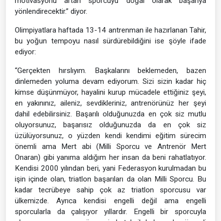
motivasyonu artan sporcuyu doğal olarak başarıya
yönlendirecektir.” diyor.
Olimpiyatlara haftada 13-14 antrenman ile hazırlanan Tahir,
bu yoğun tempoyu nasıl sürdürebildiğini ise şöyle ifade
ediyor:
“Gerçekten hırslıyım. Başkalarını beklemeden, bazen
dinlemeden yoluma devam ediyorum. Sizi sizin kadar hiç
kimse düşünmüyor, hayalini kurup mücadele ettiğiniz şeyi,
en yakınınız, aileniz, sevdikleriniz, antrenörünüz her şeyi
dahil edebilirsiniz. Başarılı olduğunuzda en çok siz mutlu
oluyorsunuz, başarısız olduğunuzda da en çok siz
üzülüyorsunuz, o yüzden kendi kendimi eğitim sürecim
önemli ama Mert abi (Milli Sporcu ve Antrenör Mert
Onaran) gibi yanıma aldığım her insan da beni rahatlatıyor.
Kendisi 2000 yılından beri, yani Federasyon kurulmadan bu
işin içinde olan, triatlon başarıları da olan Milli Sporcu. Bu
kadar tecrübeye sahip çok az triatlon sporcusu var
ülkemizde. Ayrıca kendisi engelli değil ama engelli
sporcularla da çalışıyor yıllardır. Engelli bir sporcuyla