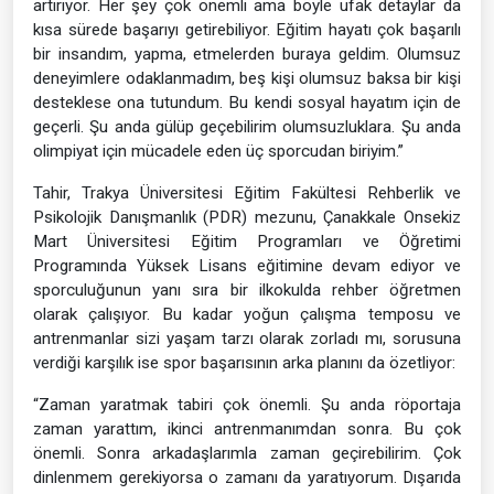
artırıyor. Her şey çok önemli ama böyle ufak detaylar da
kısa sürede başarıyı getirebiliyor. Eğitim hayatı çok başarılı
bir insandım, yapma, etmelerden buraya geldim. Olumsuz
deneyimlere odaklanmadım, beş kişi olumsuz baksa bir kişi
desteklese ona tutundum. Bu kendi sosyal hayatım için de
geçerli. Şu anda gülüp geçebilirim olumsuzluklara. Şu anda
olimpiyat için mücadele eden üç sporcudan biriyim.”
Tahir, Trakya Üniversitesi Eğitim Fakültesi Rehberlik ve
Psikolojik Danışmanlık (PDR) mezunu, Çanakkale Onsekiz
Mart Üniversitesi Eğitim Programları ve Öğretimi
Programında Yüksek Lisans eğitimine devam ediyor ve
sporculuğunun yanı sıra bir ilkokulda rehber öğretmen
olarak çalışıyor. Bu kadar yoğun çalışma temposu ve
antrenmanlar sizi yaşam tarzı olarak zorladı mı, sorusuna
verdiği karşılık ise spor başarısının arka planını da özetliyor:
“Zaman yaratmak tabiri çok önemli. Şu anda röportaja
zaman yarattım, ikinci antrenmanımdan sonra. Bu çok
önemli. Sonra arkadaşlarımla zaman geçirebilirim. Çok
dinlenmem gerekiyorsa o zamanı da yaratıyorum. Dışarıda