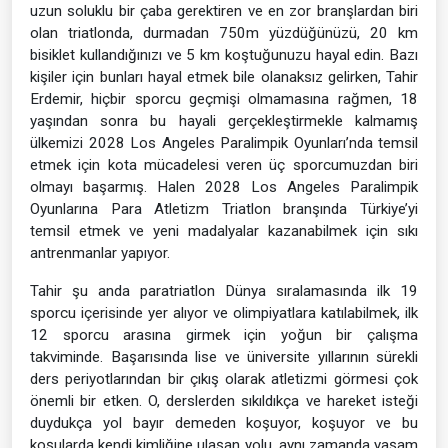
uzun soluklu bir çaba gerektiren ve en zor branşlardan biri
olan triatlonda, durmadan 750m yüzdüğünüzü, 20 km
bisiklet kullandığınızı ve 5 km koştuğunuzu hayal edin. Bazı
kişiler için bunları hayal etmek bile olanaksız gelirken, Tahir
Erdemir, hiçbir sporcu geçmişi olmamasına rağmen, 18
yaşından sonra bu hayali gerçekleştirmekle kalmamış
ülkemizi 2028 Los Angeles Paralimpik Oyunları’nda temsil
etmek için kota mücadelesi veren üç sporcumuzdan biri
olmayı başarmış. Halen 2028 Los Angeles Paralimpik
Oyunlarına Para Atletizm Triatlon branşında Türkiye’yi
temsil etmek ve yeni madalyalar kazanabilmek için sıkı
antrenmanlar yapıyor.
Tahir şu anda paratriatlon Dünya sıralamasında ilk 19
sporcu içerisinde yer alıyor ve olimpiyatlara katılabilmek, ilk
12 sporcu arasına girmek için yoğun bir çalışma
takviminde. Başarısında lise ve üniversite yıllarının sürekli
ders periyotlarından bir çıkış olarak atletizmi görmesi çok
önemli bir etken. O, derslerden sıkıldıkça ve hareket isteği
duydukça yol bayır demeden koşuyor, koşuyor ve bu
koşularda kendi kimliğine ulaşan yolu, aynı zamanda yaşam