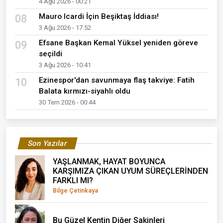
4 Ağu 2026 - 00:21
Mauro Icardi İçin Beşiktaş İddiası!
08
3 Ağu 2026 - 17:52
Efsane Başkan Kemal Yüksel yeniden göreve
09
seçildi
3 Ağu 2026 - 10:41
Ezinespor'dan savunmaya flaş takviye: Fatih
10
Balata kırmızı-siyahlı oldu
30 Tem 2026 - 00:44
Son Yazılar
YAŞLANMAK, HAYAT BOYUNCA
KARŞIMIZA ÇIKAN UYUM SÜREÇLERİNDEN
FARKLI MI?
Bilge Çetinkaya
Bu Güzel Kentin Diğer Sakinleri