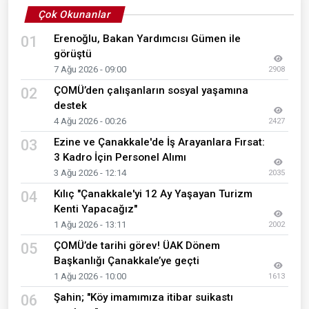
Çok Okunanlar
Erenoğlu, Bakan Yardımcısı Gümen ile
01
görüştü
7 Ağu 2026 - 09:00
2908
ÇOMÜ’den çalışanların sosyal yaşamına
02
destek
4 Ağu 2026 - 00:26
2427
Ezine ve Çanakkale'de İş Arayanlara Fırsat:
03
3 Kadro İçin Personel Alımı
3 Ağu 2026 - 12:14
2035
Kılıç "Çanakkale'yi 12 Ay Yaşayan Turizm
04
Kenti Yapacağız"
1 Ağu 2026 - 13:11
2002
ÇOMÜ’de tarihi görev! ÜAK Dönem
05
Başkanlığı Çanakkale’ye geçti
1 Ağu 2026 - 10:00
1613
Şahin; "Köy imamımıza itibar suikastı
06