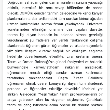
Doğrudan sahadan gelen uzman isimlerin sunum yapacağı
etkinlik, interaktif bir soru-cevap bölümüne de sahne
olacak. ÇOMÜ'lü gençler, tarımın geleceğine ve kendi kariyer
planlamalarına dair akıllarındaki tüm soruları birinci ağızdan
uzman katılımcılara sorma fırsatı yakalayacak. Üniversite
yönetiminden etkinliğin önemine dair yapılan davette,
tarıma ilgi duyan herkesin bu salonda olması gerektiği
vurgulanarak şu ifadelere yer verildi; "Bakanlığın çalışma
alanlarında öğrenim gören öğrenciler ve akademisyenlerle
yüz yüze iletişim kurarak sağlıklı bir etkileşim sağlama
hedefiyle düzenlenecek etkinlikte; zirai üretimin önemi,
Tarım ve Orman Bakanlığı’nın güncel faaliyetleri ve bakanlık
bünyesindeki kariyer/istihdam imkânları anlatılacak,
öğrencilerin merak ettiği sorular uzman katılımcılar
tarafından yanıtlanacaktır. Başta Ziraat Fakültesi
öğrencileri olmak üzere, konuya ilgi duyan tüm akademik
personel ve öğrenciler etkinliğe davetlidir" ifadeleri yer
alırken, Geleceğin "Yeşil Yakalı" tarım profesyonellerini bir
araya getirecek olan bu vizyoner söyleşinin, Çanakkale
tarımı ve genç istihdamı adına önemli bir dönüm noktası