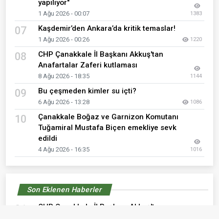
yapılıyor"
1 Ağu 2026 - 00:07
1383
Kaşdemir’den Ankara’da kritik temaslar!
07
1 Ağu 2026 - 00:26
1220
CHP Çanakkale İl Başkanı Akkuş'tan
08
Anafartalar Zaferi kutlaması
8 Ağu 2026 - 18:35
1144
Bu çeşmeden kimler su içti?
09
6 Ağu 2026 - 13:28
1086
Çanakkale Boğaz ve Garnizon Komutanı
10
Tuğamiral Mustafa Biçen emekliye sevk
edildi
4 Ağu 2026 - 16:35
1016
Son Eklenen Haberler
CHP Çanakkale İl Başkanı Akkuş'tan
01
Anafartalar Zaferi kutlaması