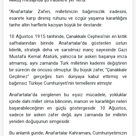
Akkuş mesajında şu ifadelere yer verdi:
"Anafartalar Zaferi, milletimizin bağımsızlık iradesini,
esarete karşı direniş ruhunu ve özgür yaşama kararlılığını
tarihe altın harflerle kazıyan büyük bir destandır.
10 Ağustos 1915 tarihinde, Çanakkale Cephesi’nin en kritik
safhalarından birinde Anafartalar’da gösterilen üstün
liderlik, stratejik deha ve sarsılmaz inanç sayesinde Gazi
Mustafa Kemal Atatürk, yalnızca bir askeri başarıya imza
atmamış; aynı zamanda Türk milletinin kaderini değiştiren
bir sürecin de öncüsü olmuştur. Bu büyük zafer, “Çanakkale
Geçilmez” gerçeğini tüm dünyaya kabul ettirmiş ve
bağımsız Türkiye Cumhuriyeti’nin temellerini atmıştır.
Anafartalar’da sergilenen bu eşsiz mücadele, yokluklar
içinde dahi millet olma bilincinin, inancın ve kararlılığın neleri
başarabileceğinin en güçlü göstergesidir. 10 Ağustos,
sadece bir askeri zafer değil; aynı zamanda bir milletin
yeniden doğuşunun simgesidir.
Bu anlamlı günde; Anafartalar Kahramanı, Cumhuriyetimizin