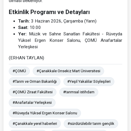
olması bekleniyor.
Etkinlik Programı ve Detayları
Tarih:
3 Haziran 2026, Çarşamba (Yarın)
Saat:
10.00
Yer:
Müzik ve Sahne Sanatları Fakültesi - Rüveyda
Yüksel Ergen Konser Salonu, ÇOMÜ Anafartalar
Yerleşkesi
(ERHAN TAYLAN)
#ÇOMÜ
#Çanakkale Onsekiz Mart Üniversitesi
#Tarım ve Orman Bakanlığı
#Yeşil Yakalılar Söyleşileri
#ÇOMÜ Ziraat Fakültesi
#tarımsal istihdam
#Anafartalar Yerleşkesi
#Rüveyda Yüksel Ergen Konser Salonu
#Çanakkale yerel haberleri
#sürdürülebilir tarım gençlik