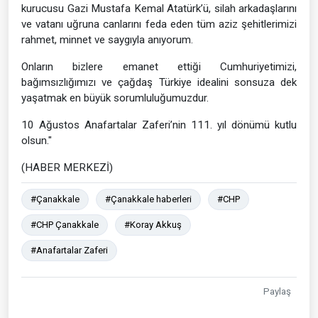
kurucusu Gazi Mustafa Kemal Atatürk’ü, silah arkadaşlarını
ve vatanı uğruna canlarını feda eden tüm aziz şehitlerimizi
rahmet, minnet ve saygıyla anıyorum.
Onların bizlere emanet ettiği Cumhuriyetimizi,
bağımsızlığımızı ve çağdaş Türkiye idealini sonsuza dek
yaşatmak en büyük sorumluluğumuzdur.
10 Ağustos Anafartalar Zaferi’nin 111. yıl dönümü kutlu
olsun."
(HABER MERKEZİ)
#Çanakkale
#Çanakkale haberleri
#CHP
#CHP Çanakkale
#Koray Akkuş
#Anafartalar Zaferi
Paylaş