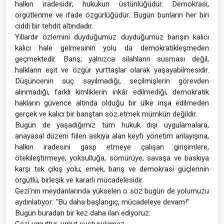
halkın iradesidir, hukukun üstünlüğüdür. Demokrasi,
örgütlenme ve ifade özgürlüğüdür. Bugün bunların her biri
ciddi bir tehdit altındadır.
Yıllardır özlemini duyduğumuz duyduğumuz barışın kalıcı
kalıcı hale gelmesinin yolu da demokratikleşmeden
geçmektedir. Barış; yalnızca silahların susması değil,
halkların eşit ve özgür yurttaşlar olarak yaşayabilmesidir.
Düşüncenin suç sayılmadığı, seçilmişlerin görevden
alınmadığı, farklı kimliklerin inkâr edilmediği, demokratik
hakların güvence altında olduğu bir ülke inşa edilmeden
gerçek ve kalıcı bir barıştan söz etmek mümkün değildir.
Bugün de yaşadığımız tüm hukuk dışı uygulamalara,
anayasal düzeni fiilen askıya alan keyfi yönetim anlayışına,
halkın iradesini gasp etmeye çalışan girişimlere,
ötekileştirmeye, yoksulluğa, sömürüye, savaşa ve baskıya
karşı tek çıkış yolu; emek, barış ve demokrasi güçlerinin
örgütlü, birleşik ve kararlı mücadelesidir.
Gezi'nin meydanlarında yükselen o söz bugün de yolumuzu
aydınlatıyor: "Bu daha başlangıç, mücadeleye devam!"
Bugün buradan bir kez daha ilan ediyoruz:
Gezi umuttur, umut susturulamaz.