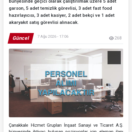
bünyesinde geçici olarak çalıştırılmak üzere 5 adet
garson, 5 adet temizlik görevlisi, 3 adet fast food
hazırlayıcısı, 3 adet kasiyer, 2 adet bekçi ve 1 adet
akaryakıt satış görevlisi alınacak.
7 Ağu 2026 - 17:06
Güncel
268
Çanakkale Hizmet Grupları İnşaat Sanayi ve Ticaret A.Ş.
bünyesinde ihtiyaç bulunan pozisyonlar için eleman ilanı