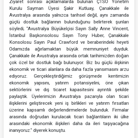
Ziyaret sonrası açıklamalarda bulunan ÇTSO Yönetim
Kurulu Sayman Üyesi Şakir Kutluay, Çanakkale ile
Avustralya arasında yalnızca tarihsel değil, aynı zamanda
güçlü dostluk bağlarının bulunduğunu belirterek şunları
söyledi; "Avustralya Büyükelçisi Sayın Sally Anne Vincent,
İstanbul Başkonsolosu Sayın Tony Huber, Çanakkale
Konsolosu Sayın Paul Crawford ve beraberindeki heyeti
Odamızda ağırlamaktan büyük memnuniyet duyduk.
Çanakkale ile Avustralya arasında ortak tarihimizden doğan
çok özel bir dostluk bağı bulunuyor. Biz bu güçlü ilişkinin
ekonomik ve ticari alanlara da daha fazla yansımasını arzu
ediyoruz. Gerçekleştirdiğimiz görüşmede kentimizin
ekonomik yapısını, yatırım potansiyelini, öne çıkan
sektörlerini ve dış ticaret kapasitesini ayrıntılı şekilde
paylaştık. Üyelerimizin Avustralya pazarıyla olan ticari
ilişkilerini geliştirecek yeni iş birlikleri ve yatırım fırsatları
üzerine kapsamlı değerlendirmelerde bulunduk. Firmalar
arasında doğrudan kurulacak ticari bağlantıların iki ülke
arasındaki ekonomik ilişkileri daha da ileri taşıyacağına
inanıyoruz." diyerek konuştu.