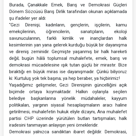
Burada, Çanakkale Emek, Barış ve Demokrasi Güçleri
Dönem Sözcüsü Barış Dirlik tarafından okunan açıklamada
şu ifadeler yer aldı:
"Gezi Direnişi; kadınların, gençlerin, işçilerin, kamu
emekçilerinin, öğrencilerin, sanatçıların, ekoloji
savunucularının, farklı kimlik ve inançlardan halk
kesimlerinin yan yana gelerek kurduğu büyük bir dayanışma
ve direniş zeminidir. Geçmişte yaşanmış bir halk hareketi
değil; bugün hâlâ toplumsal muhalefete, emek, barış ve
demokrasi mücadelesine ışık tutan güçlü bir mirastır. Bize
bıraktığı en büyük miras ise dayanışmadır. Çünkü biliyoruz
ki: Kurtuluş yok tek başına; ya hep beraber, ya hiçbirimiz!
Yaşadığımız gelişmeler, Gezi Direnişinin güncelliğini açık
biçimde ortaya koymaktadır. Halkın oylarıyla seçilen
belediye başkanlarına yönelik müdahaleler, kayyum
politikaları, yargının siyasal hesaplaşmaların aracı haline
getirilmesi, muhalefetin hukuk eliyle dizaynı, Ana muhalefet
partisi CHP üzerinde yürütülen butlan tartışmaları; halk
iradesini tanımayan anlayışın yeni örnekleridir.
Demokrasi yalnızca sandıktan ibaret değildir. Demokrasi,