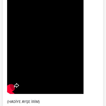
(HADİYE AYŞE İRİM)