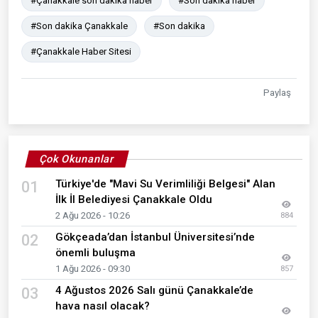
#Çanakkale son dakika haber
#Son dakika haber
#Son dakika Çanakkale
#Son dakika
#Çanakkale Haber Sitesi
Paylaş
Çok Okunanlar
Türkiye'de "Mavi Su Verimliliği Belgesi" Alan
01
İlk İl Belediyesi Çanakkale Oldu
2 Ağu 2026 - 10:26
884
Gökçeada’dan İstanbul Üniversitesi’nde
02
önemli buluşma
1 Ağu 2026 - 09:30
857
4 Ağustos 2026 Salı günü Çanakkale’de
03
hava nasıl olacak?