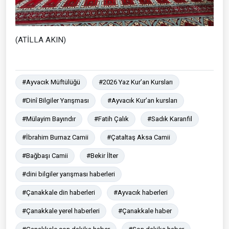
(ATİLLA AKIN)
#Ayvacık Müftülüğü
#2026 Yaz Kur’an Kursları
#Dinî Bilgiler Yarışması
#Ayvacık Kur’an kursları
#Mülayim Bayındır
#Fatih Çalık
#Sadık Karanfil
#İbrahim Burnaz Camii
#Çataltaş Aksa Camii
#Bağbaşı Camii
#Bekir İlter
#dini bilgiler yarışması haberleri
#Çanakkale din haberleri
#Ayvacık haberleri
#Çanakkale yerel haberleri
#Çanakkale haber