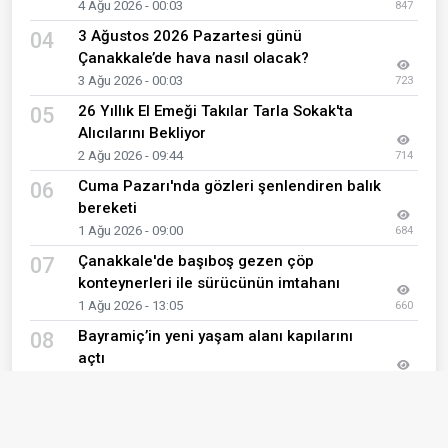
4 Ağu 2026 - 00:03
847
3 Ağustos 2026 Pazartesi günü
04
Çanakkale’de hava nasıl olacak?
3 Ağu 2026 - 00:03
723
26 Yıllık El Emeği Takılar Tarla Sokak'ta
05
Alıcılarını Bekliyor
2 Ağu 2026 - 09:44
714
Cuma Pazarı'nda gözleri şenlendiren balık
06
bereketi
1 Ağu 2026 - 09:00
684
Çanakkale'de başıboş gezen çöp
07
konteynerleri ile sürücünün imtahanı
1 Ağu 2026 - 13:05
660
Bayramiç’in yeni yaşam alanı kapılarını
08
açtı
1 Ağu 2026 - 11:04
647
Ayvacık’ta Kur’an kursu öğrencileri bilgi
09
yarışmasında buluştu