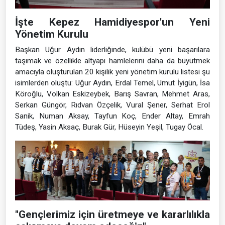
İşte Kepez Hamidiyespor'un Yeni
Yönetim Kurulu
Başkan Uğur Aydın liderliğinde, kulübü yeni başarılara
taşımak ve özellikle altyapı hamlelerini daha da büyütmek
amacıyla oluşturulan 20 kişilik yeni yönetim kurulu listesi şu
isimlerden oluştu: Uğur Aydın, Erdal Temel, Umut İyigün, İsa
Köroğlu, Volkan Eskizeybek, Barış Savran, Mehmet Aras,
Serkan Güngör, Rıdvan Özçelik, Vural Şener, Serhat Erol
Sanik, Numan Aksay, Tayfun Koç, Ender Altay, Emrah
Tüdeş, Yasin Aksaç, Burak Gür, Hüseyin Yeşil, Tugay Öcal.
"Gençlerimiz için üretmeye ve kararlılıkla