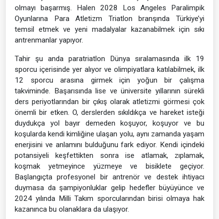
olmayı başarmış. Halen 2028 Los Angeles Paralimpik
Oyunlarına Para Atletizm Triatlon branşında Türkiye’yi
temsil etmek ve yeni madalyalar kazanabilmek için sıkı
antrenmanlar yapıyor.
Tahir şu anda paratriatlon Dünya sıralamasında ilk 19
sporcu içerisinde yer alıyor ve olimpiyatlara katılabilmek, ilk
12 sporcu arasına girmek için yoğun bir çalışma
takviminde. Başarısında lise ve üniversite yıllarının sürekli
ders periyotlarından bir çıkış olarak atletizmi görmesi çok
önemli bir etken. O, derslerden sıkıldıkça ve hareket isteği
duydukça yol bayır demeden koşuyor, koşuyor ve bu
koşularda kendi kimliğine ulaşan yolu, aynı zamanda yaşam
enerjisini ve anlamını bulduğunu fark ediyor. Kendi içindeki
potansiyeli keşfettikten sonra ise atlamak, zıplamak,
koşmak yetmeyince yüzmeye ve bisiklete geçiyor.
Başlangıçta profesyonel bir antrenör ve destek ihtiyacı
duymasa da şampiyonluklar gelip hedefler büyüyünce ve
2024 yılında Milli Takım sporcularından birisi olmaya hak
kazanınca bu olanaklara da ulaşıyor.