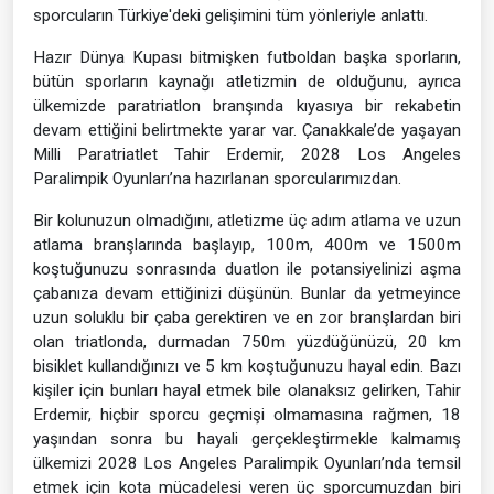
sporcuların Türkiye'deki gelişimini tüm yönleriyle anlattı.
Hazır Dünya Kupası bitmişken futboldan başka sporların,
bütün sporların kaynağı atletizmin de olduğunu, ayrıca
ülkemizde paratriatlon branşında kıyasıya bir rekabetin
devam ettiğini belirtmekte yarar var. Çanakkale’de yaşayan
Milli Paratriatlet Tahir Erdemir, 2028 Los Angeles
Paralimpik Oyunları’na hazırlanan sporcularımızdan.
Bir kolunuzun olmadığını, atletizme üç adım atlama ve uzun
atlama branşlarında başlayıp, 100m, 400m ve 1500m
koştuğunuzu sonrasında duatlon ile potansiyelinizi aşma
çabanıza devam ettiğinizi düşünün. Bunlar da yetmeyince
uzun soluklu bir çaba gerektiren ve en zor branşlardan biri
olan triatlonda, durmadan 750m yüzdüğünüzü, 20 km
bisiklet kullandığınızı ve 5 km koştuğunuzu hayal edin. Bazı
kişiler için bunları hayal etmek bile olanaksız gelirken, Tahir
Erdemir, hiçbir sporcu geçmişi olmamasına rağmen, 18
yaşından sonra bu hayali gerçekleştirmekle kalmamış
ülkemizi 2028 Los Angeles Paralimpik Oyunları’nda temsil
etmek için kota mücadelesi veren üç sporcumuzdan biri