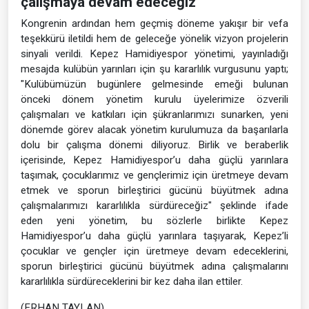
çalışmaya devam edeceğiz"
Kongrenin ardından hem geçmiş döneme yakışır bir vefa
teşekkürü iletildi hem de geleceğe yönelik vizyon projelerin
sinyali verildi. Kepez Hamidiyespor yönetimi, yayınladığı
mesajda kulübün yarınları için şu kararlılık vurgusunu yaptı;
"Kulübümüzün bugünlere gelmesinde emeği bulunan
önceki dönem yönetim kurulu üyelerimize özverili
çalışmaları ve katkıları için şükranlarımızı sunarken, yeni
dönemde görev alacak yönetim kurulumuza da başarılarla
dolu bir çalışma dönemi diliyoruz. Birlik ve beraberlik
içerisinde, Kepez Hamidiyespor’u daha güçlü yarınlara
taşımak, çocuklarımız ve gençlerimiz için üretmeye devam
etmek ve sporun birleştirici gücünü büyütmek adına
çalışmalarımızı kararlılıkla sürdüreceğiz" şeklinde ifade
eden yeni yönetim, bu sözlerle birlikte Kepez
Hamidiyespor’u daha güçlü yarınlara taşıyarak, Kepez’li
çocuklar ve gençler için üretmeye devam edeceklerini,
sporun birleştirici gücünü büyütmek adına çalışmalarını
kararlılıkla sürdüreceklerini bir kez daha ilan ettiler.
(ERHAN TAYLAN)