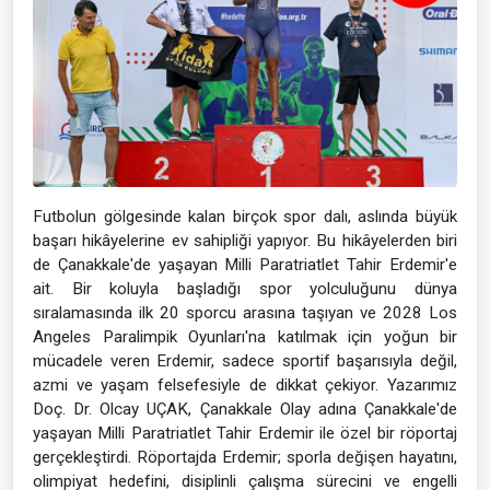
Futbolun gölgesinde kalan birçok spor dalı, aslında büyük
başarı hikâyelerine ev sahipliği yapıyor. Bu hikâyelerden biri
de Çanakkale'de yaşayan Milli Paratriatlet Tahir Erdemir'e
ait. Bir koluyla başladığı spor yolculuğunu dünya
sıralamasında ilk 20 sporcu arasına taşıyan ve 2028 Los
Angeles Paralimpik Oyunları'na katılmak için yoğun bir
mücadele veren Erdemir, sadece sportif başarısıyla değil,
azmi ve yaşam felsefesiyle de dikkat çekiyor. Yazarımız
Doç. Dr. Olcay UÇAK, Çanakkale Olay adına Çanakkale'de
yaşayan Milli Paratriatlet Tahir Erdemir ile özel bir röportaj
gerçekleştirdi. Röportajda Erdemir; sporla değişen hayatını,
olimpiyat hedefini, disiplinli çalışma sürecini ve engelli