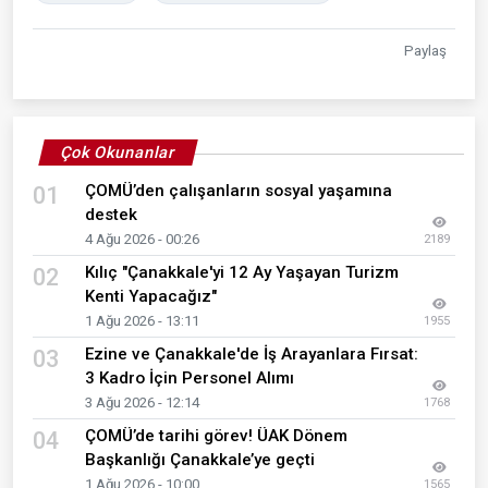
Paylaş
Çok Okunanlar
ÇOMÜ’den çalışanların sosyal yaşamına
01
destek
4 Ağu 2026 - 00:26
2189
Kılıç "Çanakkale'yi 12 Ay Yaşayan Turizm
02
Kenti Yapacağız"
1 Ağu 2026 - 13:11
1955
Ezine ve Çanakkale'de İş Arayanlara Fırsat:
03
3 Kadro İçin Personel Alımı
3 Ağu 2026 - 12:14
1768
ÇOMÜ’de tarihi görev! ÜAK Dönem
04
Başkanlığı Çanakkale’ye geçti
1 Ağu 2026 - 10:00
1565