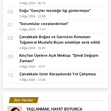
6 Ağu 2026 - 00:15
Doğu “Gençler mesleğe ilgi göstermiyor”
06
5 Ağu 2026 - 12:00
"Sorumlular cezalandırılsın"
07
5 Ağu 2026 - 11:07
Çanakkale Boğaz ve Garnizon Komutanı
08
Tuğamiral Mustafa Biçen emekliye sevk edildi
4 Ağu 2026 - 16:35
Kılıç'tan Üyelere Açık Mektup: "Şimdi Değişim
09
Zamanı"
4 Ağu 2026 - 12:37
Çanakkale-İzmir Karayolunda Yol Çalışması
10
4 Ağu 2026 - 12:04
Son Yazılar
YAŞLANMAK, HAYAT BOYUNCA