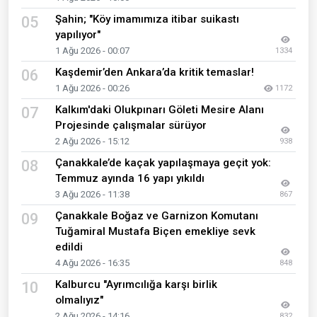
Şahin; "Köy imamımıza itibar suikastı
05
yapılıyor"
1 Ağu 2026 - 00:07
1334
Kaşdemir’den Ankara’da kritik temaslar!
06
1 Ağu 2026 - 00:26
1172
Kalkım'daki Olukpınarı Göleti Mesire Alanı
07
Projesinde çalışmalar sürüyor
2 Ağu 2026 - 15:12
938
Çanakkale’de kaçak yapılaşmaya geçit yok:
08
Temmuz ayında 16 yapı yıkıldı
3 Ağu 2026 - 11:38
867
Çanakkale Boğaz ve Garnizon Komutanı
09
Tuğamiral Mustafa Biçen emekliye sevk
edildi
4 Ağu 2026 - 16:35
848
Kalburcu "Ayrımcılığa karşı birlik
10
olmalıyız"
2 Ağu 2026 - 14:16
832