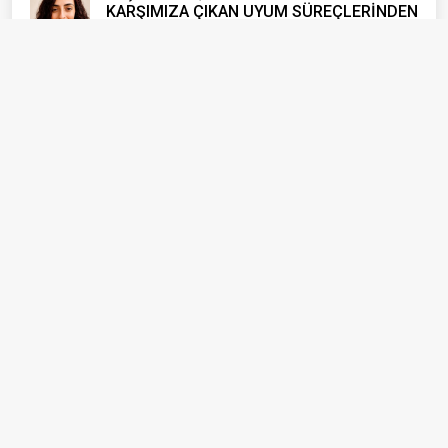
KARŞIMIZA ÇIKAN UYUM SÜREÇLERİNDEN
FARKLI MI?
Bilge Çetinkaya
Bu Güzel Kentin Diğer Sakinleri
Burcu Meltem Arık
Benim Yalnızlığım İnsanlarla Dolu
Meral Şen
"BİR ŞEY OLMAZ" DEDİĞİMİZ YERDEN
YANIYORUZ
Mine Kandaz
Gazetecilik Kimin İçin Yapılıyor?
Yusuf Sonkurt