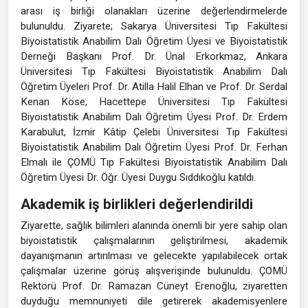
arası iş birliği olanakları üzerine değerlendirmelerde
bulunuldu. Ziyarete; Sakarya Üniversitesi Tıp Fakültesi
Biyoistatistik Anabilim Dalı Öğretim Üyesi ve Biyoistatistik
Derneği Başkanı Prof. Dr. Ünal Erkorkmaz, Ankara
Üniversitesi Tıp Fakültesi Biyoistatistik Anabilim Dalı
Öğretim Üyeleri Prof. Dr. Atilla Halil Elhan ve Prof. Dr. Serdal
Kenan Köse, Hacettepe Üniversitesi Tıp Fakültesi
Biyoistatistik Anabilim Dalı Öğretim Üyesi Prof. Dr. Erdem
Karabulut, İzmir Kâtip Çelebi Üniversitesi Tıp Fakültesi
Biyoistatistik Anabilim Dalı Öğretim Üyesi Prof. Dr. Ferhan
Elmalı ile ÇOMÜ Tıp Fakültesi Biyoistatistik Anabilim Dalı
Öğretim Üyesi Dr. Öğr. Üyesi Duygu Sıddıkoğlu katıldı.
Akademik iş birlikleri değerlendirildi
Ziyarette, sağlık bilimleri alanında önemli bir yere sahip olan
biyoistatistik çalışmalarının geliştirilmesi, akademik
dayanışmanın artırılması ve gelecekte yapılabilecek ortak
çalışmalar üzerine görüş alışverişinde bulunuldu. ÇOMÜ
Rektörü Prof. Dr. Ramazan Cüneyt Erenoğlu, ziyaretten
duyduğu memnuniyeti dile getirerek akademisyenlere