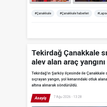
#Çanakkale
#Çanakkale haberleri
#Laps
Tekirdağ Çanakkale sı
alev alan araç yangın
Tekirdağ'ın Şarköy ilçesinde ile Çanakkale 
sıçrayan yangın, yol kenarındaki otluk alana
altına alınarak söndürüldü.
7 Ağu 2026 - 13:28
Asayiş