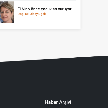
El Nino önce çocukları vuruyor
Doç. Dr. Olcay Uçak
Haber Arşivi