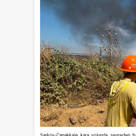
Şarköy-Çanakkale kara yolunda seyreden bi