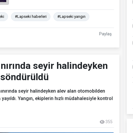
eki
#Lapseki haberleri
#Lapseki yangın
Paylaş
nırında seyir halindeyken
ı söndürüldü
sınırında seyir halindeyken alev alan otomobilden
 yayıldı. Yangın, ekiplerin hızlı müdahalesiyle kontrol
355