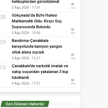
helikopterden görüntülendi
2 Ağu 2026 - 17:31
522
Gökçeada'da Büfe İhalesi
08
Mahkemelik Oldu: Kiracı Suç
Duyurusunda Bulundu
5 Ağu 2026 - 13:56
509
Bandırma-Çanakkale
09
karayolunda kamyon yangını
otluk alana sıçradı
2 Ağu 2026 - 12:27
508
Çanakkale’de narkotik imalatı ve
10
satışı suçundan yakalanan 3 kişi
tutuklandı
4 Ağu 2026 - 17:51
494
Son Eklenen Haberler