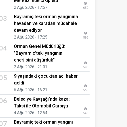
Merkezi'nde takip etti
2 Ağu 2026 - 17:57
650
Bayramiç'teki orman yangınına
03
havadan ve karadan müdahale
devam ediyor
2 Ağu 2026 - 17:25
596
Orman Genel Müdürlüğü:
04
"Bayramiç’teki yangının
enerjisini düşürdük"
2 Ağu 2026 - 21:01
590
9 yaşındaki çocuktan acı haber
05
geldi
6 Ağu 2026 - 16:21
568
Belediye Kavşağı'nda kaza:
06
Taksi ile Otomobil Çarpıştı
4 Ağu 2026 - 12:54
540
Bayramiç'teki orman yangını
07