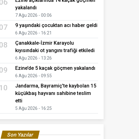
Ezine açıklarında 14 kaçak göçmen
06
yakalandı
7 Ağu 2026 - 00:06
9 yaşındaki çocuktan acı haber geldi
07
6 Ağu 2026 - 16:21
Çanakkale-İzmir Karayolu
08
kıyısındaki ot yangını trafiği etkiledi
6 Ağu 2026 - 13:26
Ezine’de 5 kaçak göçmen yakalandı
09
6 Ağu 2026 - 09:55
Jandarma, Bayramiç'te kaybolan 15
10
küçükbaş hayvanı sahibine teslim
etti
5 Ağu 2026 - 16:25
Son Yazılar