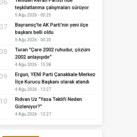
Yeniden Refah Partisi'nde
06
teşkilatlanma çalışmaları sürüyor
5 Ağu 2026 - 00:25
Bayramiç'te AK Parti'nin yeni ilçe
07
başkanı belli oldu
5 Ağu 2026 - 00:20
Turan "Çare 2002 ruhudur, çözüm
08
2002 anlayışıdır"
4 Ağu 2026 - 15:38
Ergun, YENİ Parti Çanakkale Merkez
09
İlçe Kurucu Başkanı olarak atandı
4 Ağu 2026 - 13:27
Rıdvan Uz "Yasa Teklifi Neden
10
Gizleniyor?"
4 Ağu 2026 - 12:27