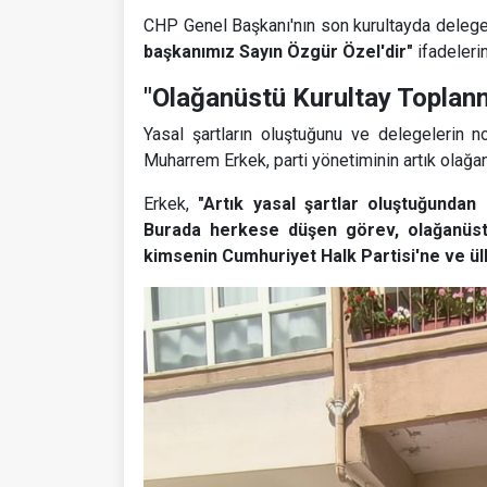
CHP Genel Başkanı'nın son kurultayda delegele
başkanımız Sayın Özgür Özel'dir"
ifadelerin
"Olağanüstü Kurultay Topla
Yasal şartların oluştuğunu ve delegelerin not
Muharrem Erkek, parti yönetiminin artık olağan
Erkek,
"Artık yasal şartlar oluştuğundan
Burada herkese düşen görev, olağanüstü
kimsenin Cumhuriyet Halk Partisi'ne ve ü