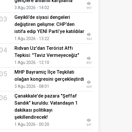
gençlere anlamlı karşılama
3 Ağu 2026 - 14:02
997
Geyikli’de siyasi dengeleri
03
değiştiren gelişme: CHP’den
istifa edip YENİ Parti’ye katıldılar
1 Ağu 2026 - 13:22
943
Rıdvan Uz'dan Terörist Affı
04
Tepkisi: "Taviz Vermeyeceğiz"
1 Ağu 2026 - 12:10
897
MHP Bayramiç İlçe Teşkilatı
05
olağan kongresini gerçekleştirdi
3 Ağu 2026 - 08:01
669
Çanakkale'de pazara "Şeffaf
06
Sandık" kuruldu: Vatandaşın 1
dakikası politikayı
şekillendirecek!
1 Ağu 2026 - 00:20
641