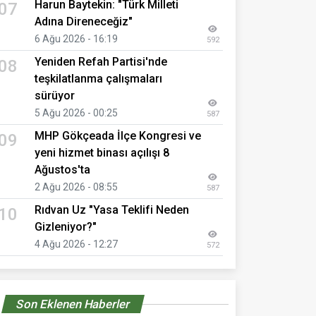
Harun Baytekin: "Türk Milleti
07
Adına Direneceğiz"
6 Ağu 2026 - 16:19
592
Yeniden Refah Partisi'nde
08
teşkilatlanma çalışmaları
sürüyor
5 Ağu 2026 - 00:25
587
MHP Gökçeada İlçe Kongresi ve
09
yeni hizmet binası açılışı 8
Ağustos'ta
2 Ağu 2026 - 08:55
587
Rıdvan Uz "Yasa Teklifi Neden
10
Gizleniyor?"
4 Ağu 2026 - 12:27
572
Son Eklenen Haberler